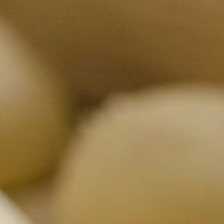
и раскатки.
Чтобы
пельменное тесто
получилось пластичным
и не липло к рукам и столу,
после замеса надо его 20
раз с силой бросить
на стол. То есть отбить. С
этой же целью стоит после
замеса положить его
в полиэтиленовый пакет
и оставить на полчаса —
чтобы «раскрылась»
клейковина.
Чтобы замесить
тесто
на лапшу
, не нужна вода. А
надо на каждые 100 грамм
муки взять 1 яйцо,
например 400 грамм муки
— 4 яйца. Плюс 1 столовая
ложка растительного
масла. Соль по вкусу.
Получится настоящая
итальянская паста. При
этом не обязательно