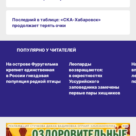
Последний в таблице: «СКА‑Хабаровск»
продолжает терять очки
ПОПУЛЯРНО У ЧИТАТЕЛЕЙ
СРЕДА ОБИТАНИЯ
СРЕДА ОБИТАНИЯ
СР
На острове Фуругельма
Леопарды
Н
крепнет единственная
возвращаются:
в
в России гнездовая
в окрестностях
л
популяция редкой птицы
Уссурийского
п
заповедника замечены
первые пары хищников
РЕКЛАМА • ИП СТУЧКОВА ДИАНА ВАДИМОВНА ОГРНИП 325253600107053