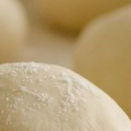
использовать все тесто
сразу. Оно хорошо
хранится в холодильнике.
Чтобы раскатать
пресное
тесто
до толщины бумаги,
не нужны ни скалка,
ни мука на подпыл. А
надо разделить его
на части нужного размера,
скатать их в шарики,
обмакнуть в растительное
масло, накрыть
полиэтиленом и дать
полежать. Затем смазать
руки и стол маслом
и начинать растягивать,
разминая, шарик теста,
пока он не достигнет
состояния бумаги. Руки
и стол периодически
смазывать маслом.
Если надо раскатать
вязкое тесто
на тонкие
коржи для торта,