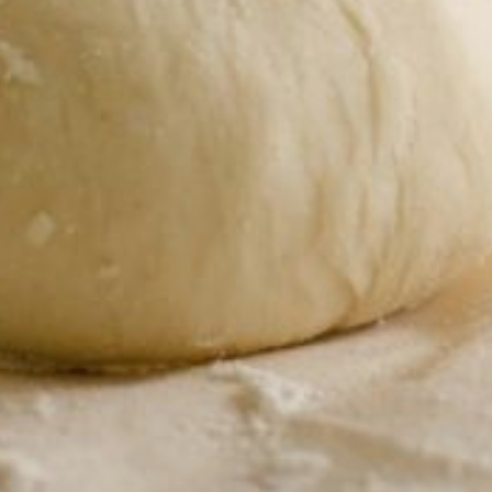
надо выложить его
на пергаментную бумагу,
сверху накрыть
полиэтиленом, смазанным
маслом, и поработать
скалкой. Затем полиэтилен
аккуратно снять, а тесто
вместе с пергаментом
переложить на противень.
Обрезать, чтобы кругло
было, в этом случае
надо уже испеченный
корж.
В ТЕМУ:
Хлеб всему голова:
сколько стоит главный
продукт в Хабаровске
Читайте нас в соцсетях:
ВКонтакте
,
Одноклассники,
Телеграм
или
Яндекс.Дзен
и
МАКС
Как вам материал?
Огонь!
Супер