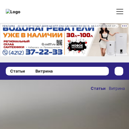
РЕКЛАМА • ООО "ТОРГОВЫЙ ДОМ ЦЕНТР СНАБЖЕНИЯ" 680009, ХАБАРОВСКИЙ КРАЙ, ГОРОД ХАБАРОВСК, ПРОМЫШЛЕННАЯ УЛ., Д. 7 ОГРН 1162724073930
Статьи
Витрина
18 декабря 2025 г., 17:30
Хабаровчанам
Статьи
Витрина
на заметку:
ОПУБЛИКОВАНО
секреты
18 декабря 2025 г., 17:
удачного
теста