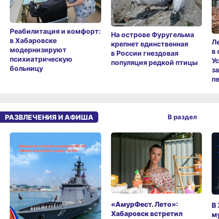
Реабилитация и комфорт:
На острове Фуругельма
в Хабаровске
Л
крепнет единственная
модернизируют
в
в России гнездовая
психиатрическую
У
популяция редкой птицы
больницу
з
п
РАЗВЛЕЧЕНИЯ И АФИША
В раздел
«АмурФест. Лето»:
В
Хабаровск встретил
м