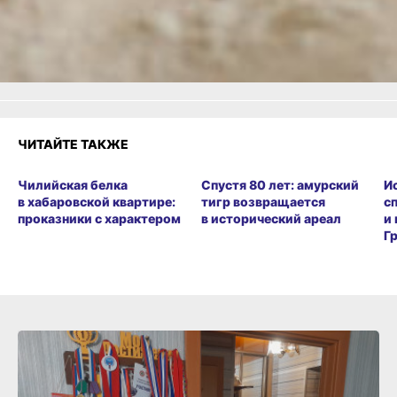
Удивило
Грустно
Злость
Разочарование
ЧИТАЙТЕ ТАКЖЕ
Чилийская белка
Спустя 80 лет: амурский
И
в хабаровской квартире:
тигр возвращается
с
проказники с характером
в исторический ареал
и
Г