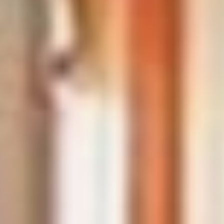
в муниципальные парламенты
показатели за тот же период
выросли соответственно с 70,3%
до 75,7% и с 42,3% до 54,7%,
цитируют статистику довольных
единоросов федеральные СМИ.
***
В каких условиях добыта такая
победа? В голосовании
задействовано около 26 млн
избирателей, общая явка —
около 47%. Как отметила
на пресс-конференции глава ЦИК
Элла Памфилова, этот показатель
на 8% выше, чем в 2022-м, когда
проходили аналогичные
по масштабу выборы. А в онлайн-
голосовании в 24 регионах РФ,
по ее словам, поучаствовало
более 1,5 млн из 1,7 млн
заявившихся, явка — свыше 90%.
Мечта, а не выборы!
Естественно, если верить
Памфиловой, никаких эксцессов,