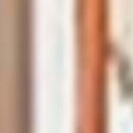
которые повлияли на исход,
не произошло. Хотя, по ее словам,
было 500 тысяч атак на сайт ЦИК
со старта выборов. А еще за
время кампании по решению
судов удалены семь
наблюдателей — в Воронежской,
Московской и Оренбургской
областях. Любопытно, что пятеро
смутьянов — из рядов КПРФ. А
ведь, как сообщали федеральные
СМИ, компартия стала второй
по количеству наблюдателей (17,2
тыс. чел.), направленных
на участки самой партией или ее
кандидатами, после «Единой
России» (45,4 тыс.), которые
оказались гораздо спокойнее
и дисциплинированнее. Берите,
как говорится, пример с первого
отряда?