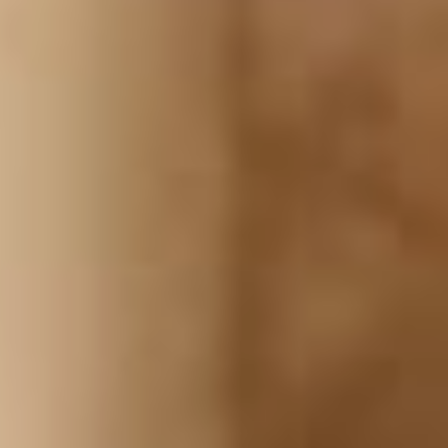
в избиркоме, его поддержало
82,31% избирателей при явке
в 36,3%. Еще один
самовыдвиженец в районе имени
Лазо выиграл выборы
в райсобрание депутатов
в округе №10. Михаила Зырянова
при явке в 21,8% поддержало
59,3% избирателей. В общем,
как говорится, даже при таком
«единении» не все так
уж однозначно?
В допвыборах в хабаровскую
гордуму по округу №10, как
сообщается, поучаствовало лишь
11,44% избирателей: из 13530
зафиксировано волеизъявление
1501 человека.
В ТЕМУ:
Что Хабаровский край получил
от ВЭФ-2025: итоги на два
триллиона рублей
Читайте нас в соцсетях: