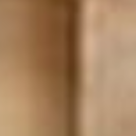
из семи мандатов, причем тут
зафиксирована явка аж 70,48 %!)
и на выборах совета депутатов
села Мирное в Хабаровском
районе (пять из пяти, правда,
в «ЕР» не указали, что явка
там была 4,64%). Также
в Хабаровском районе
на довыборах депутата
райсобрания по округу №3
мандат получила Галина Рогожко
из «ЕР»: 68,92% голосов при явке
в 20,55%.
***
Чуть ли не единственный успех
у оппозиции в Советско-
Гаванском районе, где среди 10
новых депутатов поселка
Майский оказалось два
самовыдвиженца и один
жириновец. Наряду
с единоросами Сергеем Шило
(64,58%) и Евгенией Москаленко
(56,47%) член ЛДПР Олег