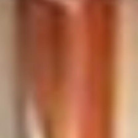
14 сентября в России
АВТОР
завершилось трехдневное
голосование, в ходе которого
прошли выборы 21 губернатора,
депутатов 11 заксобраний,
а также около 47 тысяч глав
и депутатов муниципального
Сергей Семёнов
уровня. Избраны все 20
действующих глав регионов,
Фото:
выдвинутых от «ЕР». Партия
khabarovsk.izbirkom.ru
власти лидирует и на выборах
депутатов в региональные думы
и заксобрания.
Секретарь генсовета ЕР
Владимир Якушев не скрывал
торжества. По сравнению с 2020
годом «ведущая политсила»
улучшила свой результат
на выборах в региональные
парламенты как по доле
полученных мандатов (с 73,9%
до 81,9%), так и в голосовании
по партспискам (с 47,6%
до 60,6%). На выборах