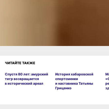
ВКонтакте
,
Одноклассники,
Телеграм
или
Яндекс.Дзен
и
МАКС
Как вам материал?
Огонь!
Супер
Удивило
Грустно
Злость
1
Разочарование
ЧИТАЙТЕ ТАКЖЕ
Спустя 80 лет: амурский
История хабаровской
М
тигр возвращается
спортсменки
«
в исторический ареал
и наставника Татьяны
р
Гриценко
з