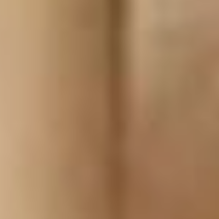
Воробьев набрал 50,59%, совсем
немного отстала
самовыдвиженка Алина
Смирнова (48,24%). Меньше всех
тут из новых слуг народа получил
второй самовыдвиженец Никита
Клименко — 21,53%. Явка
избирателей в Майском
составила 20,08%.
И у самовыдвиженцев не один
такой результат. В том же городе
Вяземском на допвыборах
в совет депутатов из шести
замещаемых мандатов лишь один
достался единоросу Наталье
Окрушко. Остальные пять
избранников не обозначили свою
партпринадлежность.
Жители села Дормидонтовка,
тоже в Вяземском районе,
выбирали главу. Им стал
самовыдвиженец Николай
Гребцов. Как сообщили