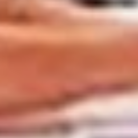
Впрочем, некая местная
специфика наблюдалась. Прежде
всего, выборы проходили не три
счастливых дня, а лишь два. И
не в пику Алле Пугачевой, а,
видимо, потому что размах
и важность этой осенью были
не те: лишь 14 избирательных
кампаний. А самая, можно
сказать, главная —
дополнительные выборы
в краевую думу
по одномандатному округу №16,
где экс-министр Виктор
Калашников не успел побыть
депутатом, был отправлен
в Москву в качестве сенатора. За