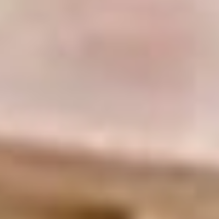
Также в «ЕР» радостно сообщили,
что стопроцентной победой
партии завершились выборы
депутатов собрания Солнечного
муниципального округа: из 15
мандатов все 15 получили
единоросы. Такой же результат —
на выборах совета депутатов
поселка Нижняя Манома
в Нанайском районе (семь