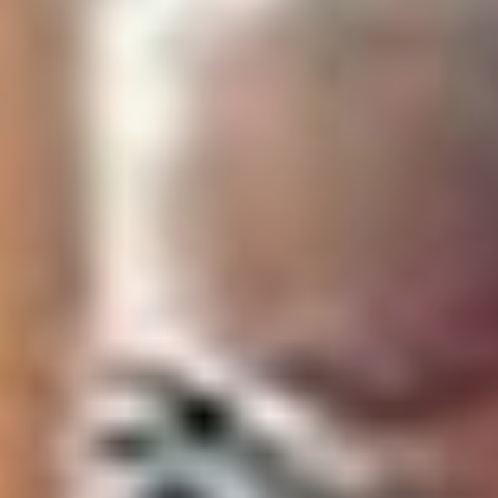
с показателем 70,04%, а также
действующий губернатор
Камчатки Владимир Солодов,
набравший 62,97% голосов.
Тяжелее всего далось
переизбрание иркутскому
губернатору Игорю Кобзеву —
лишь 60,79%.
Ну, так против него там КПРФ
разрешили выставить бывшего
«красного» губернатора (в 2015
— 2019 гг.) Сергея Левченко,
который даже без особой
кампании набрал свыше 22%
голосовавших. Но, как говорится,
это слабое утешение, хотя
коммунисты усиленно считают
занятые вторые места,
настаивая, что они остаются
«ведущей оппозиционной силой»,
хотя на это место власти упорно
проталкивают ЛДПР…
***
А что у нас? В Хабаровске,