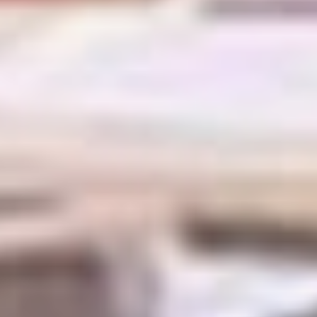
его пустовавшее год кресло
бились пять претендентов.
Ну, как бились — в ведении
предвыборной кампании и трате
денег были замечены, по сути,
лишь двое: представитель «ЕР»
Валерий Самохин и «новолюд»
Вениамин Стельмах. Впрочем,
представителю оппозиции это
не помогло. Согласно протоколам
окружной избирательной
комиссии, Стельмах
удивительным образом занял
последнее место, за него
проголосовали 1191 человек. Его
опередил и Андрей Жила (КПРФ)
— 1468, и Валентин Квятковский
(ЛДПР) — 1695, а также Надежда
Веремьева (СРЗП), набравшая
1777 голосов. А победил здесь
инструктор-методист центра
«ВОИН», участник СВО:
у Самохина, по данным