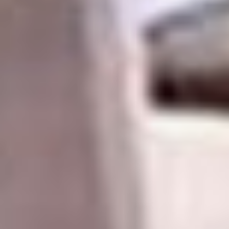
крайизбиркома, 49,4% от общего
числа избирателей, пришедших
на выборы — это 6751 голос. К
слову, в списки здесь было
внесено 43187 человек, так
что явка составила 31,64%.