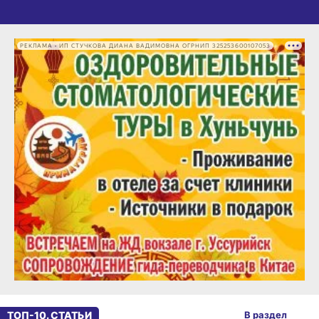
РЕКЛАМА • ИП СТУЧКОВА ДИАНА ВАДИМОВНА ОГРНИП 325253600107053
ТОП-10. СТАТЬИ
В раздел