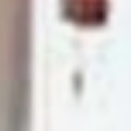
На столь бравурном фоне уже
мало удивляют проценты явки
и поддержки губернаторов
от «ЕР». Хотя один из видных
российских политологов, узнав,
к примеру, про данные
с трехдневных выборов в ЕАО,