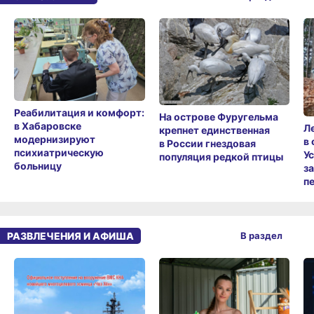
Реабилитация и комфорт:
На острове Фуругельма
в Хабаровске
Л
крепнет единственная
модернизируют
в
в России гнездовая
психиатрическую
У
популяция редкой птицы
больницу
з
п
РАЗВЛЕЧЕНИЯ И АФИША
В раздел