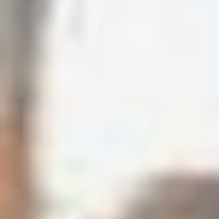
вспомнил классика режиссуры
и повторил сакраментальное: «
Не верю!». Меж тем,
по предварительным данным
ЦИК, там при явке в 74,23%
(более 85,5 тыс. чел.), врио
губернатора Мария Костюк
побеждает, набрав аж 83,02%
голосов и заметно опередив
Василия Гладких из ЛДПР с его
7,33% голосов. Впрочем, даже
с такими данными экс-начальник
управления по работе
с регионами фонда «Защитники
Отечества» не вошла и в пятерку
самых рейтинговых глав
ЕДГ-2025. Здесь всем пример
глава Татарстана Рустам
Минниханов с его 88,09%!
От лидеров далеко и бывший
губернатор ЕАО Ростислав
Гольдштейн, который теперь стал
избранным главой Коми