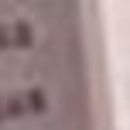
Неплохо, ведь, к примеру,
в допвыборах в хабаровскую
гордуму по округу №10,
как сообщается, поучаствовало
лишь 11,44% избирателей:
из 13530 зафиксировано
волеизъявление 1501 человека.
Большинство предсказуемо
получила единорос,
замдиректора хабаровской
школы №19 Елена Добровольская
(1078 чел., 69,64%). Ближайший
конкурент, выдвинутый «Новыми
людьми» Сергей Лучков получил
лишь 118 голосов, в суровой
борьбе обойдя коммуниста
Александра Детенюка — 109
голосов. У самовыдвиженки
Виктории Слободчиковой — 70,
у Виктории Тимошенко (СРЗП) —
68 и у либерал-демократа Юрия
Кучинского — 58…