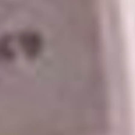
***
Чуть больше электората
поучаствовало в допвыборах
депутата Комсомольской-на-
Амуре гордумы (округ №23) —
тут пришло 13,94% избирателей.
Большинство (63,68%) получил
единорос Степан Калинин, глава
профсоюзников КНПЗ.
Новым главой города Вяземский,
по предварительным данным,
стал Сергей Хотинец. Впрочем,
здесь хотя бы наблюдалась
борьба. Единорос при явке
в 19,56% получил 39,45% голосов.
У самовыдвиженца Владимира
Тезикова — 34,39%, а у Дмитрия
Уткина из ЛДПР — 22,06%.