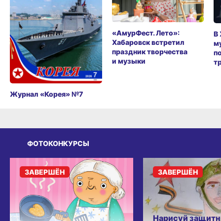
«АмурФест. Лето»:
В
Хабаровск встретил
м
праздник творчества
п
и музыки
т
Журнал «Корея» №7
ФОТОКОНКУРСЫ
ЗАВЕРШЁН
ЗАВЕРШЁН
Нарисуй защитн