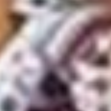
как говорится, все спокойно,
единоросы тоже торжествуют.
Про кошмарный 2018-й и так
далее годы здесь уже
не вспоминают, когда
неблагодарный местный
электорат, игнорируя все
нацпроекты и приоритеты, лишил
«ведущую политсилу» почти всех
мандатов. Сейчас отчеты ЕР —
словно ода радости.