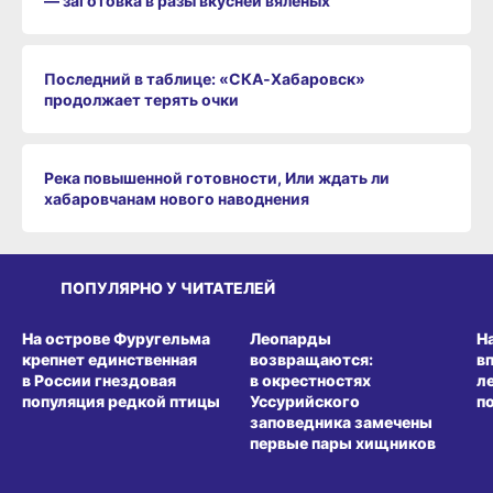
— заготовка в разы вкусней вяленых
Последний в таблице: «СКА‑Хабаровск»
продолжает терять очки
Река повышенной готовности, Или ждать ли
хабаровчанам нового наводнения
ПОПУЛЯРНО У ЧИТАТЕЛЕЙ
СРЕДА ОБИТАНИЯ
СРЕДА ОБИТАНИЯ
СР
На острове Фуругельма
Леопарды
Н
крепнет единственная
возвращаются:
в
в России гнездовая
в окрестностях
л
популяция редкой птицы
Уссурийского
п
заповедника замечены
первые пары хищников