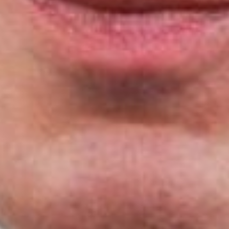
Останавливает только то, что в
итоге получится, что мы
накажем людей, которые
выбрали себе
«дальневосточный гектар», а
этого делать нельзя, - заметил
Юрий Трутнев.
денежные
средства федерального
бюджета
Подводя итоги совещания,
полпред обратил внимание
присутствующих на
необходимость осуществления
жесткого контроля со стороны
губернаторов за эффективным
использованием федеральных
средств, предоставляемых
Минвостокразвития России в
рамках «Единой субсидии», и
качество работы строительного
комплекса.
- Необходимо добиваться
профессионализма на всех
этапах, связанных с