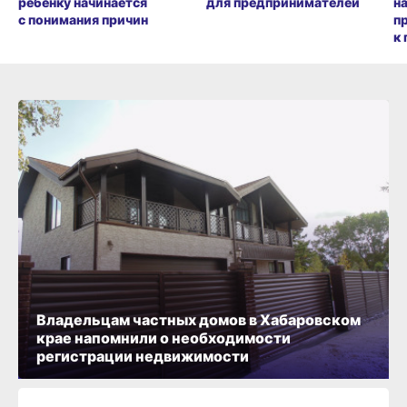
ребенку начинается
для предпринимателей
н
с понимания причин
п
к 
Владельцам частных домов в Хабаровском
крае напомнили о необходимости
регистрации недвижимости