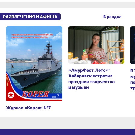
РАЗВЛЕЧЕНИЯ И АФИША
В раздел
«АмурФест. Лето»:
В
Хабаровск встретил
м
праздник творчества
п
и музыки
т
Журнал «Корея» №7