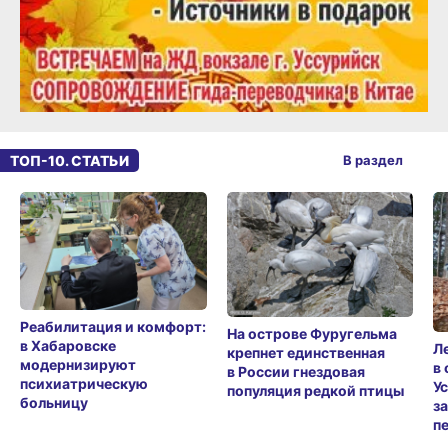
ТОП-10. СТАТЬИ
В раздел
Реабилитация и комфорт:
На острове Фуругельма
в Хабаровске
Л
крепнет единственная
модернизируют
в
в России гнездовая
психиатрическую
У
популяция редкой птицы
больницу
з
п