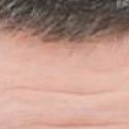
районах Хабаровского края.
Вспышка ящура и
прошлогодний паводок
негативно повлияли на
возвездение зданий, из-за чего
возникла задержка. Инвестор
обратился в
Минвостокразвития России с
просьбой о продлении срока
реализации проекта до 2023
года.
денежные средства
федерального бюджета
В настоящее время в проект
уже вложено 1,62 миллиардов
рублей, строительство зданий
завершено на 75%, два из трех
объектов инфраструктуры
проведены (газ и
электричество), осталось
допрокладывать дорогу (65%),
ее ввод запланирован до конца
2021 года.
Как уточнили в