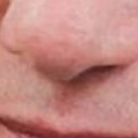
были выделены средства из
федерального бюджета. Люди
пользуются «дальневосточным
гектаром», выбирают себе
место для проживания, им
нужно помочь. А получается,
что строительство дорог к
«гектарам» сдвигается на год.
Губернатору надо обратить
внимание на строительный
блок. Если люди, в нем
работающие, не могут
организовать работу, пусть
сами едут на объект, берут
лопаты и строят дороги. Все
надо делать в срок и
профессионально. Большое
желание забрать средства,
ранее предоставленные
Хабаровскому краю по линии
«Единой субсидии», и отдать их
другим регионам, где стройки
идут с опережением графика.