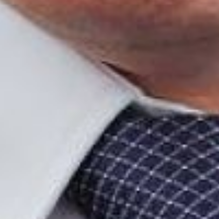
подготовкой и осуществлением
строительных работ.
Правительство РФ занимается
улучшением работы
строительной отрасли.
Планируется снять ряд
административных
ограничений и дублирований.
Но также нужно думать о
кадрах, о подключении к
работе профессионалов. Это
касается и управления
строительным комплексом, и
выбора подрядных
организаций. Для того, чтобы
приходили профессионалы,
работа строительного
комплекса должна быть
прозрачной, должна быть
понятной цепочка принятия
решений. Все, что связано с
разработкой проекта, должно
быть четким. На работу