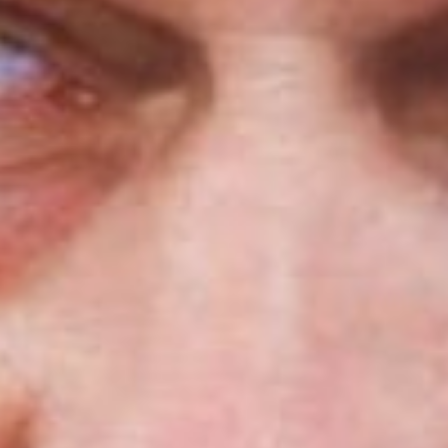
миллионов рублей будут
направлены на замещение
краевых средств
федеральными для
реконструкции
Комсомольского шоссе.
- Комсомольск-на-Амуре –
один из двух городов на
территории России, для
которых по поручению
Президента РФ приняты
комплексные планы развития.
Но реализация этого плана в
Комсомольске-на-Амуре идет
с нарушениями графиков.
Плохая история получается с
«дальневосточными
гектарами». Людям были даны
обещания, что если они
возьмут землю и будут
создавать поселения, то
получат помощь в создании
инфраструктуры.
Хабаровскому краю на это