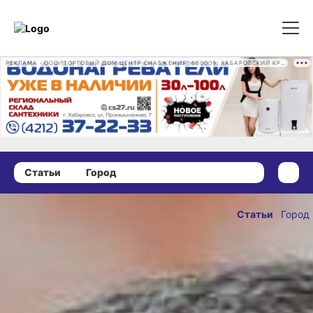
РЕКЛАМА • ООО "ТОРГОВЫЙ ДОМ ЦЕНТР СНАБЖЕНИЯ" 680009, ХАБАРОВСКИЙ КРАЙ, ГОРОД ХАБАРОВСК, ПРОМЫШЛЕННАЯ УЛ., Д. 7 ОГРН 1162724073930
Статьи
Город
23 июня 2020 г., 12:25
Трутнев
Статьи
Город
ужесточит
ОПУБЛИКОВАН
контроль над
23 июня 2020 г., 12
использованием
федеральных