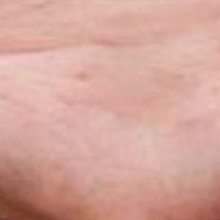
Минвостокразвития, по всем
трем объектам планируется
возмещение инвестору
затраченных средств в
соответствии с ранее
принятыми решениями.
Кроме того переносится срок
ввода в эксплуатацию
палатного корпуса
противотуберкулезного
диспансера в Хабаровске и
регионального центра развития
спорта в Комсомольске-на-
Амуре. Из-за неготовности
проектно-сметной
документации в крае в 2020
году не будет начато
строительство автомобильных
дорог к трем территориям
компактно расположенных
земельных участков в рамках
программы «Дальневосточный
гектар» (с. Краснознаменка, с.
Елабуга и с. Свечино). 186,3