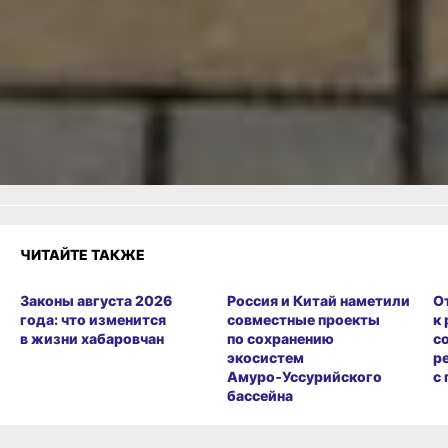
Читайте нас в соцсетях:
ВКонтакте
,
Одноклассники,
Телеграм
или
Яндекс.Дзен
и
МАКС
Как вам материал?
Огонь!
Супер
Удивило
1
Грустно
Злость
Разочарование
ЧИТАЙТЕ ТАКЖЕ
Законы августа 2026
Россия и Китай наметили
О
года: что изменится
совместные проекты
к
в жизни хабаровчан
по сохранению
с
экосистем
р
Амуро‑Уссурийского
с
бассейна