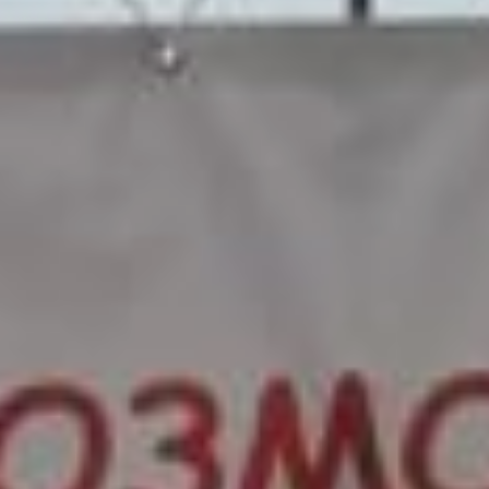
и единодушная поддержка
болельщиков. Многие родители бежали
рядом со своими детьми. На помощь
приходили и волонтёры Всероссийского
проекта S95 (суббота — девять утра —
пять километров).