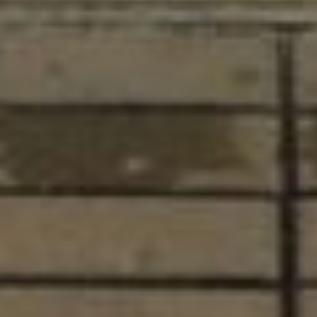
— Это надо видеть, каким счастьем
искрились глаза наших участников!
Собранные эмоции и впечатления — это
действительно ценный опыт, который
мы будем беречь. И мы с нетерпением
ждем следующей встречи на наших
забегах, где каждый сможет
почувствовать себя победителем, —
поделилась Екатерина.
В ТЕМУ:
Сразу два модульных спорткомплекса
открылись в Хабаровске