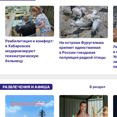
Реабилитация и комфорт:
На острове Фуругельма
в Хабаровске
Л
крепнет единственная
модернизируют
в
в России гнездовая
психиатрическую
У
популяция редкой птицы
больницу
з
п
РАЗВЛЕЧЕНИЯ И АФИША
В раздел