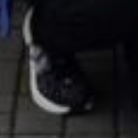
осведомленность о заболевании, но и
рассказать об образе жизни при нем
и путях предупреждения болезни.
Бытует мнение, что для людей,
страдающих сахарным диабетом,
физические нагрузки противопоказаны.
Однако давно доказано положительное
воздействие регулярных физических
нагрузок на состояние углеводного
обмена у больных. А физические
упражнения входят
в состав комплексной терапии сахарного
диабета. При этом
укрепляется сердечно-сосудистая
система, снимается накопившийся
стресс и улучшается настроение.