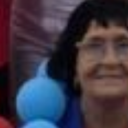
праздничному весёлая атмосфера.
Различные активности, аквагрим
и мастер-классы привлекали и детей,
и взрослых. Особенно мастер-класс
по приготовлению бутербродов
с курицей.
Конечно же, ни победителей,
ни побеждённых в этом забеге не было.
Всем юным участникам без исключения
были вручены медали и небольшие
призы. А на десерт каждому досталось
по куску ПП-торта. ПП, потому что торт
этот был без сахара, но со всеми
полезными для организма продуктами,
которые заменяют вредные
для здоровья ингредиенты
традиционных сладостей.