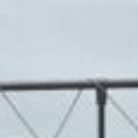
Первыми на старт вышли самые
маленькие участники — малыши от года
до трёх лет. Вместе со своими
родителями они пробежали дистанцию
100 метров. Затем забеги на дистанции
500 метров прошли для возрастных
категорий от 4 до 7 лет, от 8 до 12 лет
и от 13 до 18 лет.
Каждый участник легко преодолел этот
маршрут, который начинался от сцены
у речного вокзала. Помогала в этом