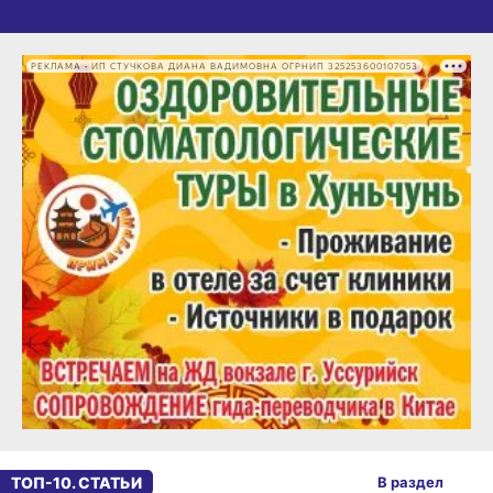
РЕКЛАМА • ИП СТУЧКОВА ДИАНА ВАДИМОВНА ОГРНИП 325253600107053
ТОП-10. СТАТЬИ
В раздел