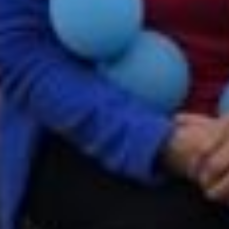
Стоит отметить, что организаторы не зря
посвятили нынешний забег такому
заболеванию, как сахарный диабет. В
Российской Федерации за последние 20
лет число больных увеличилось в 2,5
раза. По данным федерального регистра
на конец 2023 года зарегистрировано
около 4,8 миллиона пациентов
с сахарным диабетом 1 типа, из них
более 48 тысяч — дети. И главная цель
забега — не только повысить