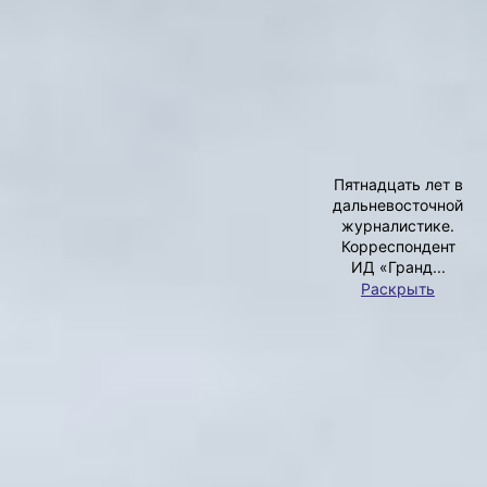
АВТОР
Участие приняли более 100 ребят
Фото:
Екатерина Фридман
«Забег всевозможностей» (0+), который
прошёл на набережной Амура, в этот раз
был посвящён детям, страдающим
сахарным диабетом. Спортивный
праздник объединил детей от года до 18
Ирина
лет.
Климченко
— И дети с ограниченными
Пятнадцать лет в
возможностями здоровья, и обычные
дальневосточной
ребята в этот раз выступили в одной
журналистике.
команде, где каждый маленький бегун
Корреспондент
смог пережить радость соревнования
ИД «Гранд...
и стать частью большого спортивного
Раскрыть
сообщества, — говорит организатор
Фото:
забега, региональный директор проекта
Екатерина
S95 Екатерина Фридман.
Фридман