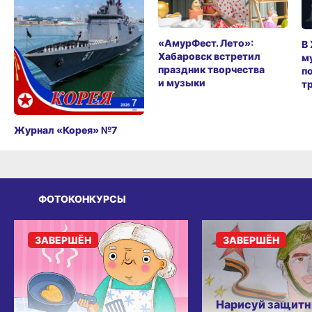
«АмурФест. Лето»:
В
Хабаровск встретил
м
праздник творчества
п
и музыки
т
Журнал «Корея» №7
ФОТОКОНКУРСЫ
ЗАВЕРШЁН
ЗАВЕРШЁН
Нарисуй защитн