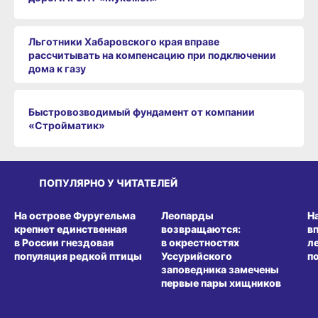
Льготники Хабаровского края вправе
рассчитывать на компенсацию при подключении
дома к газу
Быстровозводимый фундамент от компании
«Стройматик»
ПОПУЛЯРНО У ЧИТАТЕЛЕЙ
СРЕДА ОБИТАНИЯ
СРЕДА ОБИТАНИЯ
СР
На острове Фуругельма
Леопарды
Н
крепнет единственная
возвращаются:
в
в России гнездовая
в окрестностях
л
популяция редкой птицы
Уссурийского
п
заповедника замечены
первые пары хищников