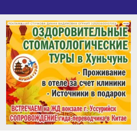
РЕКЛАМА • ИП СТУЧКОВА ДИАНА ВАДИМОВНА ОГРНИП 325253600107053