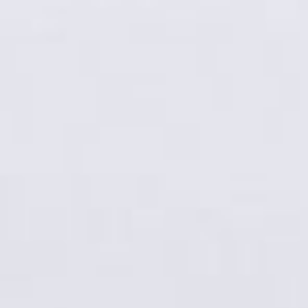
Вокруг застройки территории
рядом с парком
«Динамо»
снова скандал. Ранее
компания-застройщик
«Дальвостокстрой»
намеревалась изменить
городской регламент
природопользования, чтобы
ей позволили построить
рядом с парком жилой
комплекс. Депутаты
выиграли суд. И вроде бы в
деле можно было поставить
точку. Но в конце ноября
инвестор подал
апелляционную жалобу, а
также в суд поступило
обращение от департамента