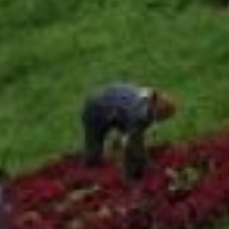
качестве доказательства
депутаты и активисты начали
сбор подписей против жилой
застройки прилегающих к
парку территорий. Суд встал
на сторону горожан.
– Мы отстояли интересы
граждан и хабаровской
городской думы по данному
вопросу в суде первой
инстанции. Арбитражный суд
Хабаровского края отказал
застройщику в
удовлетворении его
требований. Но компанию это
не устроило, поэтому от нее
25 ноября 2020 года
поступила апелляционная
жалоба на решение краевого
Арбитражного суда, –
сообщил Михаил Сидоров. –
Далее, по правилам, возбудят
апелляционное производство.
Шестой арбитражный