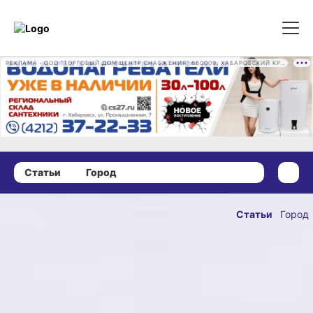
РЕКЛАМА • ООО "ТОРГОВЫЙ ДОМ ЦЕНТР СНАБЖЕНИЯ" 680009, ХАБАРОВСКИЙ КРАЙ, ГОРОД ХАБАРОВСК, ПРОМЫШЛЕННАЯ УЛ., Д. 7 ОГРН 1162724073930
Статьи
Город
09 декабря 2020 г., 18:00
«Динамовские»
Статьи
Город
страсти:
ОПУБЛИКОВАН
назревает
09 декабря 2020 г., 1
очередной суд
Ситуация вокруг