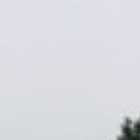
председатель гордумы
Михаил Сидоров на своей
странице в инстаграм
(ресурс запрещен в
Российской Федерации)
.
После того как в адрес мэрии
посыпалась критика от
горожан, которые обвиняли
градоначальника в желании
угодить застройщику, а не
жителям краевого центра, в
городской администрации
выпустили официальные
разъяснения этой ситуации.
Дескать, вы, горожане,
просто не так поняли.
Предмет спора в суде - не
факт застройки участка, а
всего лишь
изменения в
правилах землепользования
.
«Городская администрация
не занимает чью-либо
сторону», - добавили в мэрии.