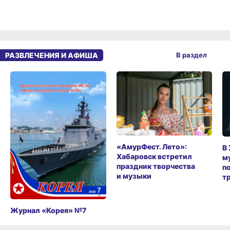
РАЗВЛЕЧЕНИЯ И АФИША
В раздел
«АмурФест. Лето»:
В
Хабаровск встретил
м
праздник творчества
п
и музыки
т
Журнал «Корея» №7