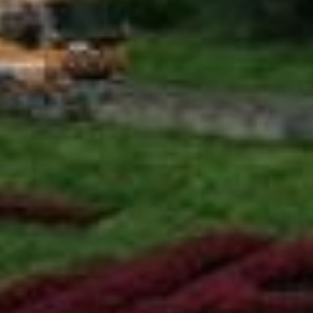
намерен возвести на месте
бараков жилой комплекс с
несколькими
многоквартирными
высотными домами.
Гостиничный бизнес в регионе
нерентабелен, окупится
нескоро.
Но есть одна загвоздка:
парковая зона «Динамо» -
особо охраняемая природная
территория, застраиваться
жилым фондом она не может.
Участок с бараками относится
к другому типу земли Р-3, на
которой разрешено возводить
только некоторые типы
зданий. Гостиницы можно, а
жилые дома - нет. Поэтому
инвестор обратился в
городской департамент
архитектуры, чтобы изменить
тип участка на Р-1, на этой
категории земель возводить