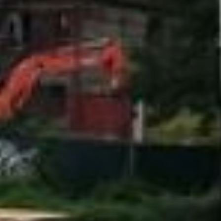
этих поправках в правила
землепользования и
заключается , они, в случае
вступления в силу, позволят
застройку участка у парка
многоэтажками.
Напомним, что в 2015 году на
участок с двумя бараками в
парке Динамо нашелся
инвестор, который взял на
себя обязательство расселить
жителей, а на месте домов
построить четырехэтажную
гостиницу. Для жильцов
бараков в этом году
застройщик купил 34
квартиры, потратив на это
более ста миллионов рублей.
Летом этого года в парке
приступил к сносу
полувековых «деревяшек».
Но вдруг выяснилось, что
спустя годы, инвестор