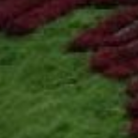
высотки можно.
Публичные слушания
по
этому вопросу проходили в
начале года. Инициировал их
сам застройщик. Но горожане
высказались против
застройки городского парка.
Тем не менее, департамент
архитектуры, строительства и
землепользования в феврале
этого года внес
положительное решение по
этому вопросу.
Застройщик с позицией
парламентариев не
согласился и подал в суд. В