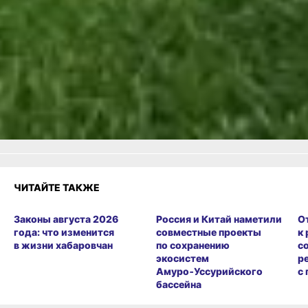
Фото автора
Читайте нас в соцсетях:
ВКонтакте
,
Одноклассники,
Телеграм
или
Яндекс.Дзен
и
МАКС
Как вам материал?
Огонь!
Супер
Удивило
Грустно
Злость
Разочарование
ЧИТАЙТЕ ТАКЖЕ
Законы августа 2026
Россия и Китай наметили
О
года: что изменится
совместные проекты
к
в жизни хабаровчан
по сохранению
с
экосистем
р
Амуро‑Уссурийского
с
бассейна