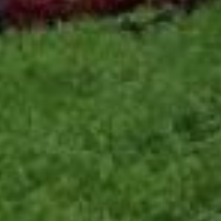
апелляционный суд оценит
законность принятого
решения суда первой
инстанции. Михаил Сидоров
также отметил, что на
сегодняшний день выиграна
битва, а не сражение. Борьба
за территорию продолжается.
Отметим, что вопрос
строительства высоток в
припарковой зоне
поднимался и на первом
заседании Народного Совета
при губернаторе
Хабаровского края. Глава
региона Михаил Дегтярёв
высказался на этот счёт
однозначно: жилая застройка
на этом месте не нужна. А вот
строительство здесь
хорошего отеля могло бы
привлечь в краевой центр
туристов.
сайт парка динамо