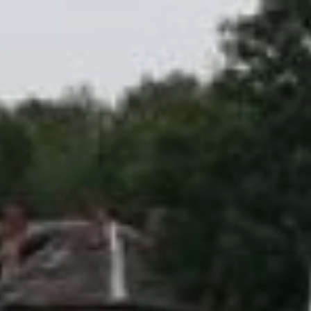
Председатель гордумы
Михаил Сидоров
– Участие хабаровской мэрии
в судебном заседании
являлось обязанностью в
соответствии с
процессуальными нормами,
поэтому не может
расцениваться как
заинтересованность
администрации города в
застройке либо незастройке
территории, прилегающей к
парку «Динамо», – говорится
в официальном релизе.
К слову, все дело именно в