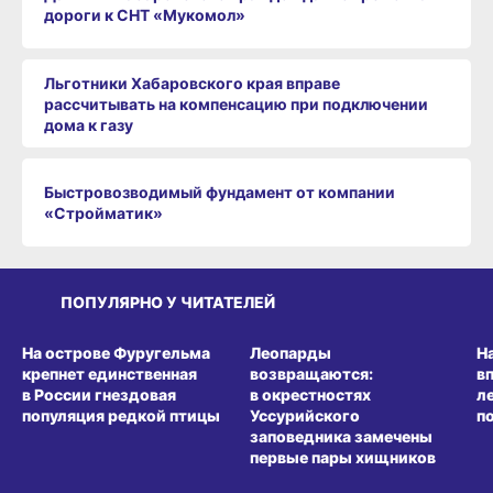
дороги к СНТ «Мукомол»
Льготники Хабаровского края вправе
рассчитывать на компенсацию при подключении
дома к газу
Быстровозводимый фундамент от компании
«Стройматик»
ПОПУЛЯРНО У ЧИТАТЕЛЕЙ
СРЕДА ОБИТАНИЯ
СРЕДА ОБИТАНИЯ
СР
На острове Фуругельма
Леопарды
Н
крепнет единственная
возвращаются:
в
в России гнездовая
в окрестностях
л
популяция редкой птицы
Уссурийского
п
заповедника замечены
первые пары хищников