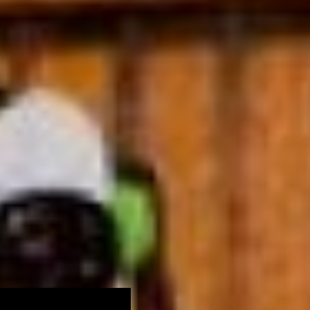
твердыми бытовыми
отходами. Мы планируем
уделять внимание
раздельному сбору при
многоквартирных домах,
для чего будем
максимально
использовать
возможности
стимулирования. Прежде
всего, экономическое.
В качестве одной из мер
продвижения «мусорной
реформы» глава
министерства ЖКХ
Хабаровского края назвал
создание условий для
юрлиц. Компаниям,
развивающим
переработку отходов в
регионе, планируют
предоставлять гранты.