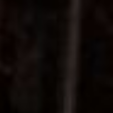
старому порядку. О
причинах произошедшего
рассказал глава
министерства ЖКХ края
Дарий Тюрин.
мусорная
реформа в хабаровске
«Мусорная
реформа» в
Хабаровске и
крае: что с ней
не так?
Чем был вызван разрыв с
регоператором