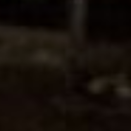
Дарий Тюрин
История с разрывом
договора с региональным
оператором ООО «ТСК
ФЕСТ» весьма запутанная.
Объявили власти о
решении накануне Нового
года, заставив
управляющие компании
перед каникулами
попотеть, перезаключая
обратно соглашения о
вывозе отходов с
предыдущими
исполнителями.
В сети гуляют слухи о том,
что месяц работы