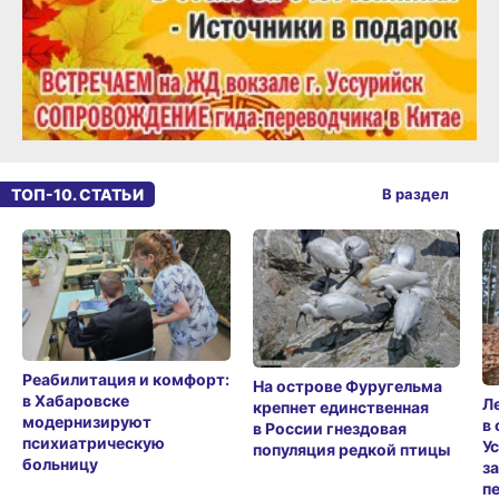
ТОП-10. СТАТЬИ
В раздел
Реабилитация и комфорт:
На острове Фуругельма
в Хабаровске
Л
крепнет единственная
модернизируют
в
в России гнездовая
психиатрическую
У
популяция редкой птицы
больницу
з
п