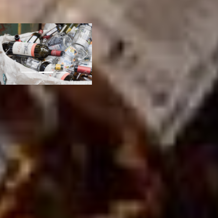
известно, кто как
поступает только в
декабре.
Previous
Next
Решить проблему Дарий
Тюрин предполагает
усилением контроля за
управляющими
компаниями.
- При прокуратуре края
создана очень серьезная
рабочая группа, в которую
вошли представители
Федеральной службы
безопасности,
Росприроднадзора,
природоохранной
прокуратуры. Я уже