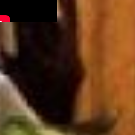
Также Дарий Тюрин
раскрыл планы по
созданию комплекса,
занимающегося полной
сортировкой мусора. Но
беседа от обсуждения
перспектив снова
вернулась к вопросу «что
же не так было с
регоператором?».
- Региональный оператор
свой первый месяц
отработал качественно, -
отметил Дарий Тюрин. - За
месяц проблем с тем, что
где-то что-то не
вывозилось, мы не видели.
Хотя в тот период горячая
линия работала и у нас, и в