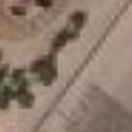
же Тюрина, можно было
бы компенсировать из
федерального бюджета.
Но краевые власти решили
по-своему.
- Почему меня и других
представителей краевого
правительства
критиковали? Да, мы не
получили денег из
федерального бюджета.
Восемь миллиардов было
распределено по всем
субъектам кроме
Хабаровского края, чтобы
регоператор просто не
помер. А мы не получили.
Зачем нам, если у нас все
нормально? – недоумевает
Тюрин. - Поэтому я не
хочу, чтобы у нас
регоператор не получил
этих денег. Стало