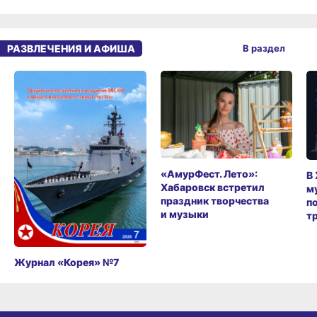
РАЗВЛЕЧЕНИЯ И АФИША
В раздел
«АмурФест. Лето»:
В
Хабаровск встретил
м
праздник творчества
п
и музыки
т
Журнал «Корея» №7