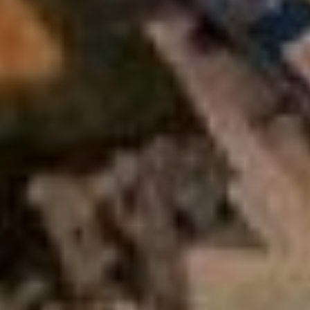
такие цифры в квитанции,
они не заплатят
регоператору», - Дарий
Тюрин.
По словам главы краевого
ЖКХ, без возможности
провести проверку
деятельности
управляющих компаний
чиновники не смогут
объяснить горожанам
причину, по которой они
увидели в квитанциях ту
или иную сумму. Это, в
свою очередь, приведет к
тому, что люди перестанут
оплачивать, считая плату
несправедливой. От
неполной оплаты работы
мог бы разориться уже
сам регоператор. Власти
решили пойти на
опережение.