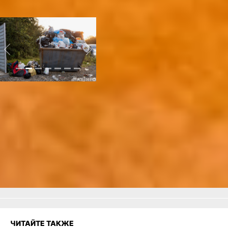
материал
по теме.
Фото и видео автора
Previous
Next
Читайте нас в соцсетях:
ВКонтакте
,
Одноклассники,
Телеграм
или
Яндекс.Дзен
и
МАКС
Как вам материал?
Огонь!
Супер
Удивило
Грустно
Злость
Разочарование
ЧИТАЙТЕ ТАКЖЕ