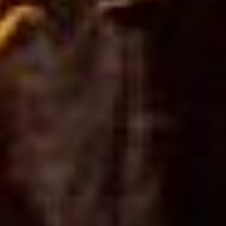
написал письмо туда о
том, что у нас есть очень
хороший повод для того,
чтобы собраться и
посмотреть, что нам всем
вместе с надзорными
органами можно сделать
для того, чтобы людям
помочь разобраться в
этом вопросе. А это,
прежде всего, провести
глубокие детальные
проверки финансово-
хозяйственной
деятельности. Закон
сегодня действительно
ограничивает
возможности проверять в
этом ключе управляющие
компании и перевозчиков.
Для этого нужно очень
серьезное, веское
основание. И я считаю, что
мы такое основание