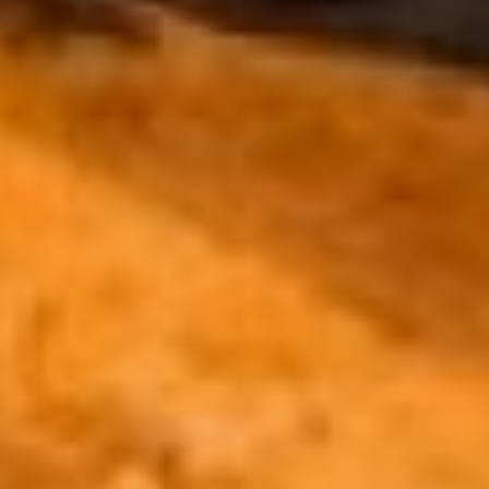
крае, нам удалось плавно
вернуться на старые
рельсы. Это оценивается
тем, что никаких
мусорных коллапсов в
самый тяжелый период –
праздники - не произошло.
У нас работала горячая
линия, телефон ее был
озвучен. В первые числа
январских праздников на
него начали поступать
обращения.
Зафиксировали порядка
ста обращений по всему
краю, а не только по
Хабаровску и району
имени Лазо, где работал
регоператор. Тяжелых
ситуаций мы не
зафиксировали нигде.
Кроме наболевших
проблем в Эльбане и