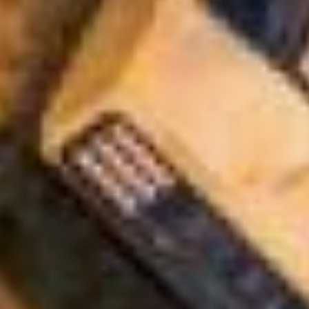
управляющие компании,
почему они не исключили
плату, мы не можем, -
попытался объясниться
Тюрин. - Мы пробовали,
заходила жилищная
инспекция с
возможностью проверки –
получили отказ от
прокуратуры. Все
внеплановые проверки, не
связанные с угрозой
жизни людей проводиться
не могут.
«Если людям не дать
ответ, почему они увидели