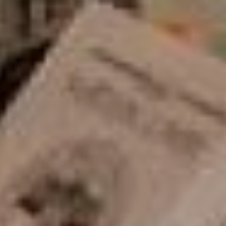
- Если людям не дать
ответ, почему они увидели
такие цифры в квитанции,
они не заплатят
регоператору. Тот в свою
очередь не сможет
рассчитаться с
перевозчиком. Мусор не
будет вывозиться,
случится коллапс. Это
одна из причин, по которой
собираемость мусора в
среднем по регионам
Российской Федерации, по
мнению некоторых очень
ответственных и
авторитетных лиц, более
60 процентов не
составляет. Как можно
вывезти 100 процентов
мусора, а получить за это
60 процентов? – задается
вопросом Тюрин.
Недостачу, по словам того