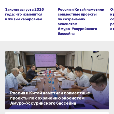
Законы августа 2026
Россия и Китай наметили
О
года: что изменится
совместные проекты
к
в жизни хабаровчан
по сохранению
с
экосистем
р
Амуро‑Уссурийского
с
бассейна
Россия и Китай наметили совместные
проекты по сохранению экосистем
Амуро‑Уссурийского бассейна