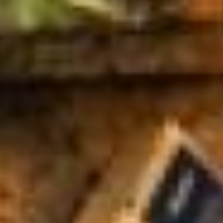
жилинспекции, и в
муниципалитетах. Считаю,
что все прошло более-
менее спокойно.
Из слов руководителя ЖКХ
края можно сделать
вывод: виной разрыва
стали не действия
регионального оператора
вовсе! Недобросовестные
«управляйки» не стали в
квитанциях за вывоз
мусора убирать старые
графы, а новые к ним
добавили. Когда об этом
узнали в профильном
ведомстве, попытались
устроить проверки, но не
смогли из-за пандемии.
Итог: местный
регоператор остался без
контракта.
- В период пандемии
проверить нерадивые