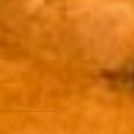
Совгавани, но эти
проблемы никак не
связаны с текущей
ситуацией.
Как утверждает Тюрин,
справедливые жалобы
были, но с ними быстро
справлялись. Однако
управляющие компании
все же пожаловались: на
каникулах хабаровчане
выкидывали слишком
много мусора – убирались.
Но и с этой проблемой
Дарий Тюрин обещал
справиться. Все для того,
чтобы «откат» реформы
прошел гладко!
мусорная
реформа в хабаровске
Куда уходит мусор:
познавательная экскурсия
с министром ЖКХ края -