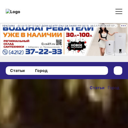
РЕКЛАМА • ООО "ТОРГОВЫЙ ДОМ ЦЕНТР СНАБЖЕНИЯ" 680009, ХАБАРОВСКИЙ КРАЙ, ГОРОД ХАБАРОВСК, ПРОМЫШЛЕННАЯ УЛ., Д. 7 ОГРН 1162724073930
Статьи
Город
20 января 2021 г., 09:00
Страсти по
Статьи
Город
регоператору:
ОПУБЛИКОВАНО
что не так с
20 января 2021 г., 09:00
мусорной
реформой в