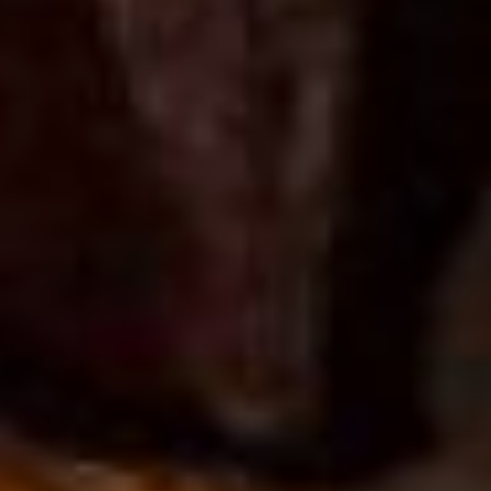
найдем, - заявил глава
ЖКХ края.
О том, вернут ли ООО
«ТСК ФЕСТ» на роль
регионального оператора,
Дарий Тюрин промолчал.
Мусорного коллапса на
новогодних каникулах не
произошло
Так или иначе,
Хабаровскому краю
пришлось возвращаться к
прежней системе. С
учетом начала новогодних
каникул горожане боялись
мусорного коллапса. По
мнению властей, его не
случилось.
- Хабаровский край
вернулся на «старые
рельсы», - радуется
Дарий Тюрин. - Учитывая
соблюдение интересов
всех участников рынка в