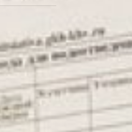
По итогам «Мусорной
реформы» большая часть
отходов должна
сортироваться
Вины регионального
оператора в завышенных
счетах не было, но
пришлось возвращаться к
старой системе до того,
пока не снимут
«ковидные» ограничения и
не разработают методы
контроля за
«управляйками». Заодно