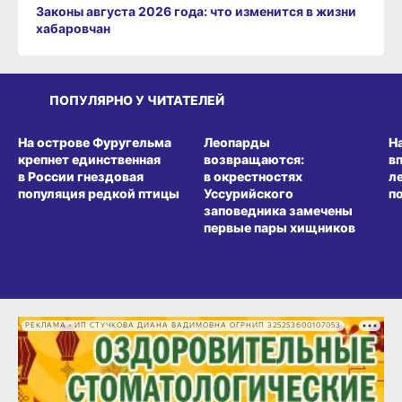
Законы августа 2026 года: что изменится в жизни
хабаровчан
ПОПУЛЯРНО У ЧИТАТЕЛЕЙ
СРЕДА ОБИТАНИЯ
СРЕДА ОБИТАНИЯ
СР
На острове Фуругельма
Леопарды
Н
крепнет единственная
возвращаются:
в
в России гнездовая
в окрестностях
л
популяция редкой птицы
Уссурийского
п
заповедника замечены
первые пары хищников
РЕКЛАМА • ИП СТУЧКОВА ДИАНА ВАДИМОВНА ОГРНИП 325253600107053