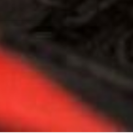
оплаты за содержание
жилья. Вдруг увидите что-
то нелицеприятное?
Это интересно:
«Куда
уходит мусор: как и где
перерабатывают отходы в
Хабаровском крае» -
экскурсия
на заводы по
переработке и станции
сортировки с министром.
Фото автора
Читайте нас в соцсетях:
ВКонтакте
,
Одноклассники,
Телеграм
или
Яндекс.Дзен
и
МАКС
Как вам материал?
Огонь!
Супер
Удивило
Грустно
Злость
Разочарование