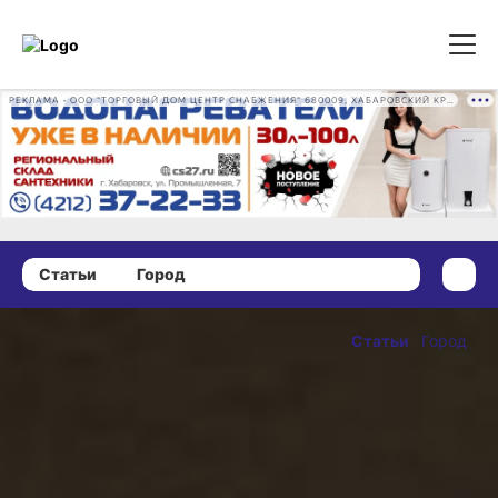
РЕКЛАМА • ООО "ТОРГОВЫЙ ДОМ ЦЕНТР СНАБЖЕНИЯ" 680009, ХАБАРОВСКИЙ КРАЙ, ГОРОД ХАБАРОВСК, ПРОМЫШЛЕННАЯ УЛ., Д. 7 ОГРН 1162724073930
Статьи
Город
09 марта 2021 г., 12:23
Министерство
Статьи
Город
ЖХК
ОПУБЛИКОВАНО
Хабаровского
09 марта 2021 г., 12:23
края:
взгляните на