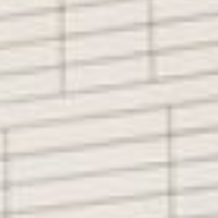
решили проследить: как бы
они и на переходе к старой
системе не
«перемудрили». Первые
результаты подобного
мониторинга недавно
озвучили хабаровчанам.
- К сожалению, не все
управляющие компании
предоставили
информацию. Но
специалисты уже
проверили часть
компаний, которые
обслуживают более двух
тысяч домов в
Хабаровске, чтобы сделать
предварительные выводы
по ситуации, - сообщили в
ведомстве.
Каждый решил по-своему