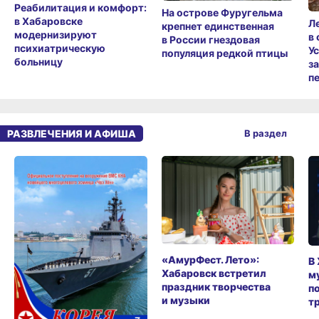
Реабилитация и комфорт:
На острове Фуругельма
в Хабаровске
Л
крепнет единственная
модернизируют
в
в России гнездовая
психиатрическую
У
популяция редкой птицы
больницу
з
п
РАЗВЛЕЧЕНИЯ И АФИША
В раздел
«АмурФест. Лето»:
В
Хабаровск встретил
м
праздник творчества
п
и музыки
т