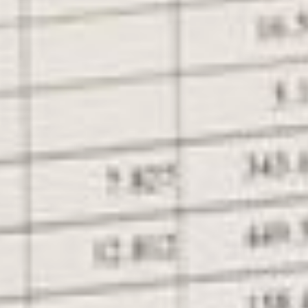
разному. В крае уже
насчитали четыре
сценария действий. А ведь
проверили-то далеко не
всех!
В первом случае
управляющие компании
поступили просто: вычли
тариф регоператора – 4.03
рубля из квитанций. Во
втором решили
подстраховаться и отняли
даже больше. В третьем –
меньше. Четвертые же
решили вообще ничего не
делать. Вдруг не заметят?
Впрочем, шансов на это
мало. Если в декабре
министерство ЖКХ
жаловалось на отсутствие
инструментов проверки
потенциально
недобросовестных