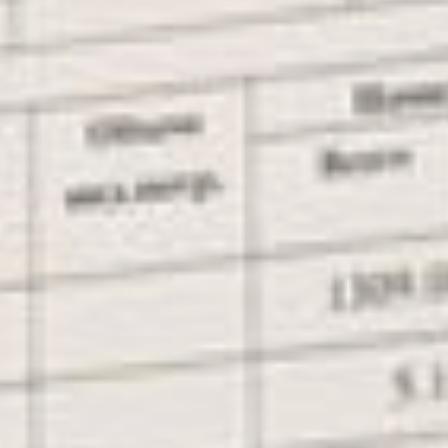
Министр ЖКХ
Хабаровского края Дарий
Тюрин
Позиция министерства
вроде бы ясна:
«Недопустимо столько
платить за вывоз отходов.
Нужно считать как
раньше». Но и тут
управляющие компании
решили действовать по-