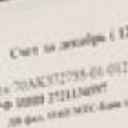
Дария Тюрина, «Мусорная
реформа» в Хабаровском
крае «споткнулась» о
недобросовестность
«управляек». Немало
жителей региона в
декабрьских квитанциях
получили завышенные
суммы, а инструментов
для проверки у ведомства
в условиях пандемии не
было. Из-за этого договор
с региональным
оператором «ТСК ФЕСТ»
пришлось расторгнуть
после первого месяца
работы.
Материал по теме:
Страсти по регоператору:
что не так с
мусорной
реформой
в Хабаровском
крае