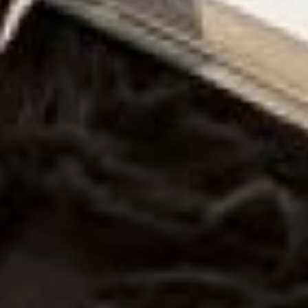
свалку, - подчеркнул
Дарий Тюрин. - Поэтому
собственникам, чтобы
точно понимать, сколько
они платят за мусор, и
быть уверенными, что его
вывозят на полигон,
необходимо провести
общее собрание. На нем
установить размер платы
за содержание жилого
помещения, в том числе за
ТКО, и выступить с
предложением заключить
договор на вывоз ТКО с
организацией, имеющей
лицензию на этот вид
деятельности.
Жителей края также
призвали к бдительности.
Изучите свои квитанции,
запросите в управляющей
компании расшифровку