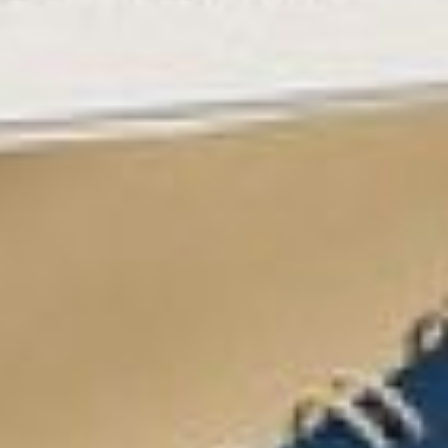
метр. Счет за коммуналку
сократился!
Дёшево вывозят только на
несанкционированные
свалки
Еще один аспект, который
подчеркнули в
министерстве ЖКХ –
незаконные свалки и
перевозчики без лицензий.
Таких «дельцов» вскоре
ожидает визит в
прокуратуру. Незаконная
деятельность ведет к
росту числа
несанкционированных
свалок, которые вовсе не
украшают Хабаровский
край.