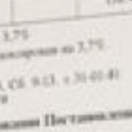
«управляек», то сейчас
приступило к работе
совместно с прокуратурой
и другими структурами. В
планах – разобраться с
каждым случаем
завышения тарифов.
Нашлись среди
результатов мониторинга
интересные случаи. Так,
если до первой попытки
«мусорной реформы»
жители платили за вывоз
отходов больше, чем
предлагал регоператор,
после ее отката жители все
же сэкономили. В
некоторых домах вернули
не старый тариф (к
примеру, 8,33 рубля за
квадратный метр), а
установили тот, что должен
был брать монополист –
4.03 рубля за квадратный