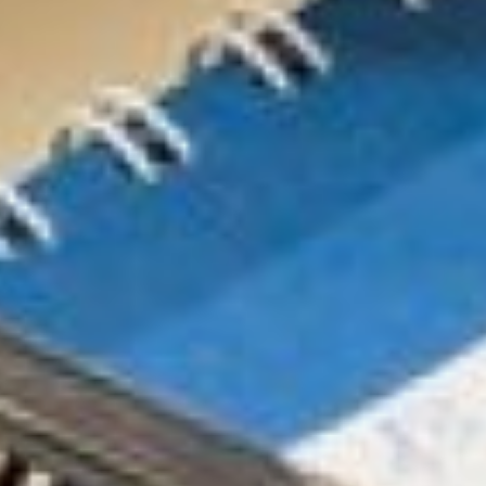
Если расходы на вывоз
мусора меньше
обоснованного тарифа, то
вероятно, перевозчик
вывозит мусор на
несанкционированную
свалку
Первый список нелегалов
уже составлен. В
дальнейшем министерство
планирует запрашивать в
управляющих компаниях
расшифровку тарифов за
содержание жилья.
- Важно понимать, что если
расходы на вывоз мусора
меньше обоснованного
тарифа (4,03 руб/кв.м), то,
вероятно, перевозчик
вывозит мусор на
несанкционированную