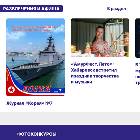
РАЗВЛЕЧЕНИЯ И АФИША
В раздел
«АмурФест. Лето»:
В
Хабаровск встретил
м
праздник творчества
п
и музыки
т
Журнал «Корея» №7
ФОТОКОНКУРСЫ