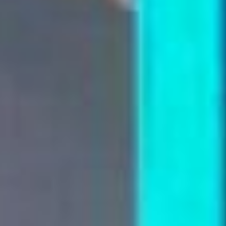
показателем рождаемости. За
2012-2015 годы в Сахалинской
области рождаемость выросла на
8%. Более 40% инвестиций были
направлены на поддержку
многодетной семьи. Как развить
этот опыт? Спросили у людей.
Желаемые льготы
Институт научно-общественной
экспертизы, которым руководит
Сергей Рыбальченко, провёл
опрос среди 803 жителей
Сахалинской области, у которых
нет детей. Результаты выстроили
по градации, какие меры
поддержки от государства могут
сильнее всего повлиять на
рождение детей: 1) оплата 50%
стоимости жилья или его
строительства; 2) выплата
молодым семьям для
приобретения жилья; 3)
предоставление мест в детских
садах для детей от трёх до семи