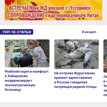
ТОП-10. СТАТЬИ
В раздел
Реабилитация и комфорт:
На острове Фуругельма
в Хабаровске
Л
крепнет единственная
модернизируют
в
в России гнездовая
психиатрическую
У
популяция редкой птицы
больницу
з
п