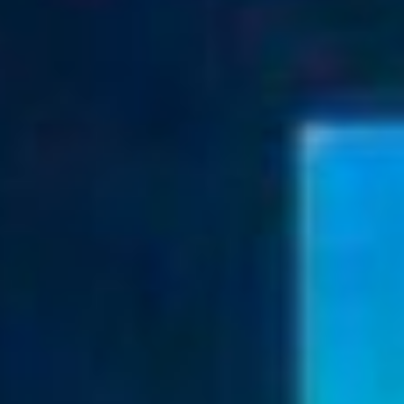
вызовах ДВ (16+) в Чите. Куда и
как предлагают двигаться
общественники?
Сделать 23% людей родителями
Сергей Рыбальченко также
является членом общественной
палаты РФ, потому сразу отметил
важность концепции. Это
уникальный случай, когда наряду
с 70 документами стратегического
уровня РФ, концепция создана при
участии общественности,
реализуется с опорой на неё и
контролируется жителями
региона. Получается инструмент
общественного согласия, о
возможностях которого
расскажем ниже.