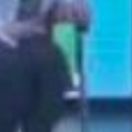
успешной на федеральном уровне
и тиражировать её на другие
регионы ДФО. По словам Сергея
Рыбальченко, расчёты
показывают, что за четыре года
возможно достичь целевых
показателей концепции. Но при
этом объём инвестиций должен
составить 105-115 млрд рублей в
год.
Затем нужно создать новый
вспомогательный инструмент –
фонд «Будущие поколения ДВ». Он
будет инвестиционным и
консолидирующим инструментом
в демографической политике на
ДВ. Одним из источников
наполняемости фонда могут стать
средства от повышения акцизов на
табак и алкоголь (они вредят
здоровью человека – прим.авт.) с
опорой на опыт 30 стран мира. И
такой фонд работает в республике
Саха (Якутия), чей опыт можно