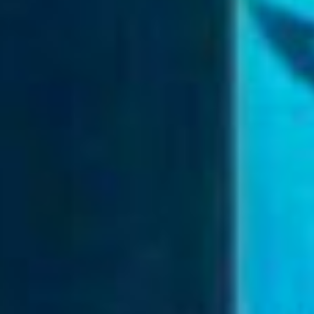
респондентов сказали, что точно
планируют заводить двух детей. А
по факту в большинстве случаев в
семьях дальневосточников есть
только по одному ребёнку. Такой
вывод делает спикер.
Если перевести в проценты, то
65% желали бы стать
многодетными, а планируют это
осуществить только 23%
опрошенных. Суть концепции
заключается в том, чтобы убрать
все препятствия на пути этих 23%
жителей России.
Спикер задаётся извечным
вопросом, а почему стало меньше
детей? Великая Отечественная
война, катаклизмы 90-х годов,
пандемия... Всё это
способствовало формированию
следующей демографической
ямы. Она же стала следствием
экономической нестабильности в
стране. Как восполнить этот