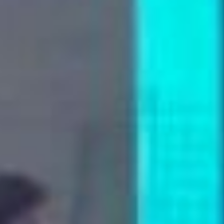
лет; 4) региональный маткапитал;
5) ежемесячная выплата на
питание для детей до трёх лет; 6)
разовая выплата при рождении в
семье первого малыша.
В предложенном списке не было
компенсации расходов на
приобретение путёвок в детские
санаторно-оздоровительные
учреждения. Этот пункт дополнил
общую картину. Вдобавок к этому
в конце 2020 года Совет
Федерации внёс в Госдуму проект
о бесплатном образовании для
детей из многодетных семей.
Предполагается, что будут
выдавать денежные сертификаты
на получение среднего или
высшего профессионального
образования. Но примут ли такие
щедрые меры поддержки?