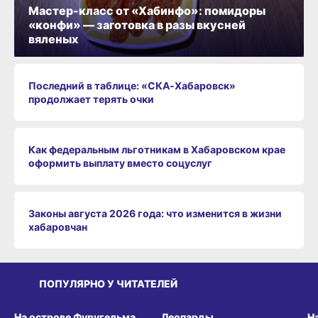
Мастер-класс от «Хабинфо»: помидоры
«конфи» — заготовка в разы вкусней
вяленых
Последний в таблице: «СКА‑Хабаровск»
продолжает терять очки
Как федеральным льготникам в Хабаровском крае
оформить выплату вместо соцуслуг
Законы августа 2026 года: что изменится в жизни
хабаровчан
ПОПУЛЯРНО У ЧИТАТЕЛЕЙ
СРЕДА ОБИТАНИЯ
СРЕДА ОБИТАНИЯ
СР
На острове Фуругельма
Леопарды
Н