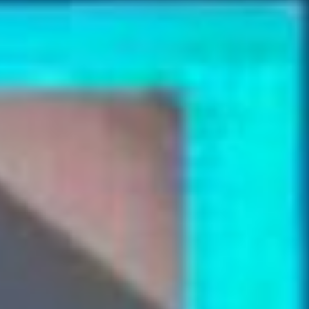
инвестиций недостаточен. Такие
итоги назвал Сергей Рыбальченко,
но что есть позитивного?
Он считает, что по рождаемости
регион идёт в благополучном
направлении. Дальневосточный
демографический пакет (130% от
среднестатистического
маткапитала) привёл к лучшей
динамике рождаемости среди
всех округов РФ. Заметим, что
речь идёт о «динамике», а не о
«показателях». И отчасти этого
удалось достичь благодаря
Сахалинской области.
Там организовали льготную
программу для благополучного
рождения трёх детей. Это привело
область на первое место в ДФО по
суммарному коэффициенту
рождаемости (СКР – прим.авт.) и
на пятое место по стране, после
регионов с традиционно высоким