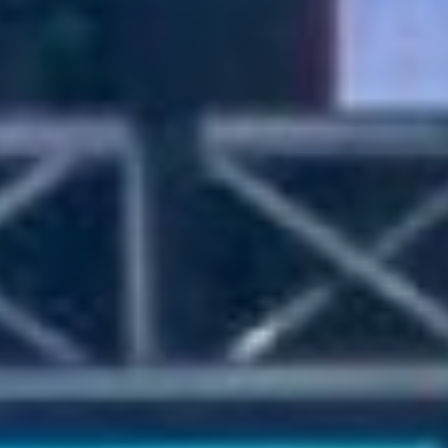
целей.
Краткие итоги первого этапа
реализации концепции
Обозначим основные направления
демографической политики на ДВ:
повышение рождаемости,
снижение смертности и ОПЖ,
сокращение оттока, привлечение
мигрантов на ПМЖ, закрепление
молодежи на Дальнем Востоке.
Целей не удалось достигнуть за
2017-2020 годы, они
реализовались частично.
Концепция не стала документом
стратегического уровня, а уровень