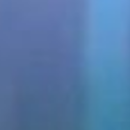
взносов в ФОМС и ФСС.
демография
По мнению общественников,
требуется провести исследования
репродуктивных планов населения
и разработать межрегиональную
программу охраны
репродуктивного здоровья и
профилактики абортов
. На
федеральном уровне этот проект
реализуется в Магаданской
области в пилотном режиме.
демография
Естественно, после такого
выступления кажется, что
хорошая жизнь для
дальневосточных семей не за
горами. Но без консолидации сил
местного самоуправления и
столичной власти здесь придётся
очень сложно. Однако, Сергей
Рыбальченко минимум, что
попросил сделать чиновников, это
обращать внимание на