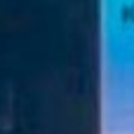
недостаток людей? Миграция, по
словам Сергея, не очень поможет,
даст лишь небольшое уплотнение.
Самое действенное здесь –
повышение рождаемости!
Сахалин – пример для всех?
То есть, по идее, россияне должны
рассчитывать на собственные
силы в подъёме демографии. Цель
первого этапа концепции –
зафиксировать численность
населения ДВ на уровне 8,3 млн
человек к 2020 году. А на втором
этапе увеличить до 8,6 млн
человек к 2025 году. Первой части
цели достигнуть не удалось,
поэтому общественники уточнили
целевые показали ожидаемой
продолжительности жизни (далее
ОПЖ – прим.авт.) и миграции.
Точкой отсчёта сделали 2020 год,
потому что именно он отбросил
назад достижения поставленных