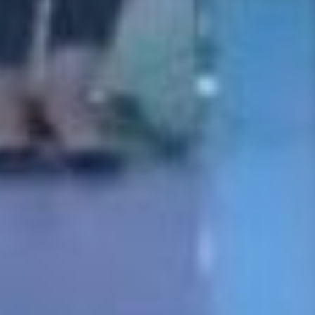
тиражировать.
демография
Третье предложение касается
введения многодетного семейного
капитала (МСК) при рождении
трёх и более малышей, который
будет равен 960 тыс. рублей.
Далее стоит развить вариативную
систему дошкольного образования
и ухода за малышами с охватом
до 50% детей в возрасте до трёх
лет. Это касается популяризации
сертифицированных нянь,
семейных и частных детских
садов, яслей.
демография
Немаловажная часть дополнений
касается разработки программ по
территории трезвости и
общественного здоровья на опыте
республики Саха (Якутия) и
Камчатского края. Предлагают за
внедрение
ЗОЖа
на предприятиях
поощрять работодателей,
компенсируя расходы за счёт