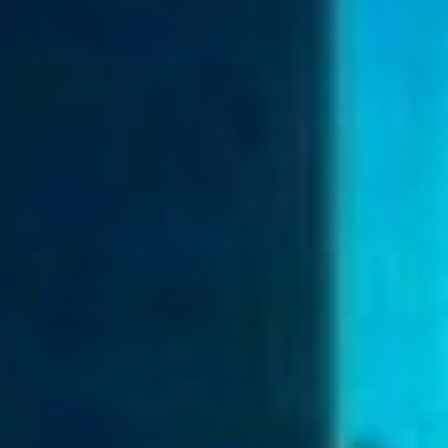
Сергей Рыбальченко на форуме
Уметь управлять процессами
демографии – это значит овладеть
высшим уровнем управления
страны. Так выразился в своём
докладе Сергей Рыбальченко. В
основе этого процесса лежит
ценность семьи. По данным
ВЦИОМ, когда у россиян
спросили, какие ценности для них
важны, то 40% ответили, что они
касаются семьи и детей. Сейчас
это долгосрочный тренд, который
поддерживает молодое
поколение.
Ещё ВЦИОМ провёл исследование,
а сколько детей хотели бы иметь
россияне, если для этого были бы
все условия. Они ответили, что
достаточно троих. Из этих же