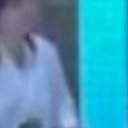
Слайд из презентации спикера об
успехах в Сахалинской области
Нельзя упустить из виду
ожидаемую продолжительность
жизни. В Хабаровском крае она
занимает отметку в 68,6 лет. По
стране она равна 71,5 года в 2020
году. Основное препятствие в этом
отношении – это внешние причины
смертности. Какой вывод из всего
этого сделал представитель
общественной палаты?
Четыре года до результата
Для реализации второго этапа
концепции нужно признать
программу Сахалинской области