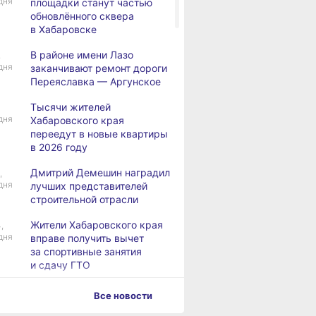
дня
площадки станут частью
обновлённого сквера
в Хабаровске
В районе имени Лазо
,
дня
заканчивают ремонт дороги
Переяславка — Аргунское
Тысячи жителей
дня
Хабаровского края
переедут в новые квартиры
в 2026 году
Дмитрий Демешин наградил
,
дня
лучших представителей
строительной отрасли
Жители Хабаровского края
,
дня
вправе получить вычет
за спортивные занятия
и сдачу ГТО
В Хабаровске уровень
,
Все новости
дня
Амура достиг 427