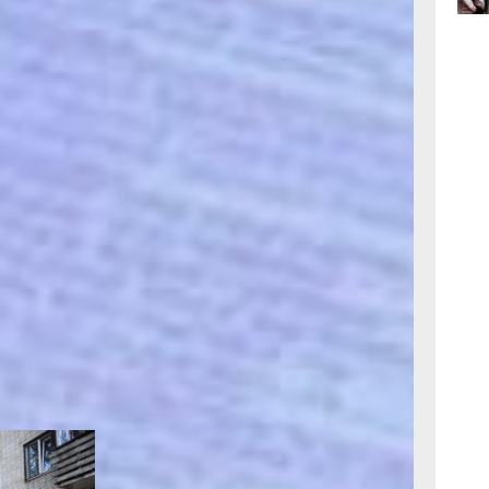
од» в
круг». Но
17:36
ых,мы с
вчер
и два года
ием. Они
Мы просили
тр ниже –
17:09
теперь,
вчер
 Все
они
когда
овали.
ли, а по
его ещё
хотели наш
о к ним с
л. И очень
 обойти
р.