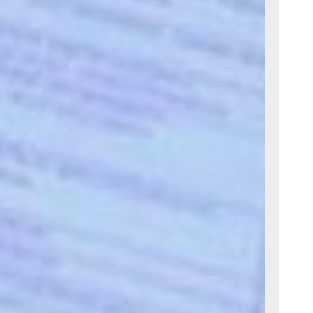
 не
чьи данные
 фиктивного
чти сорок
снится, что
м ряд мер,
альника
ровского
ие
я, ими