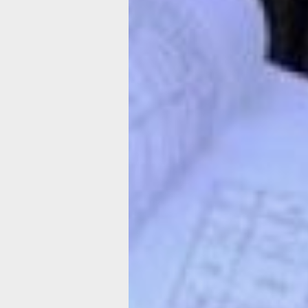
Татьяна Минаева, собственница квар
Даниловского, 30
— Мы узнали, что в течение пяти дне
нашем доме проходило общее собра
рассказывает Татьяна Минаева, соб
квартиры Даниловского, 30. — И мы,
всем домом проголосовали за перех