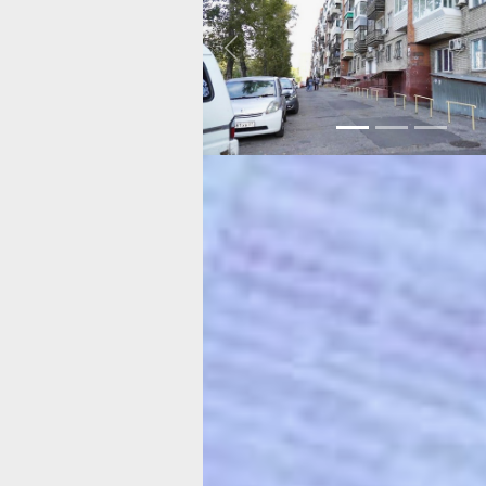
Previous
— Мы несколько лет назад хотели из
этой управляющей компании, создат
говорит Мария Огненная, председате
дома по Даниловского, 30. — Но тогд
«Северный округ» нам помешала. А 
узнали, что они подали документы в
жилинспецию, этот поддельный прот
собрания, с липовыми подписями, в 
кстати, проголосовали даже два пок
чтобы получить лицензию на управл
домом. Мы обратились в полицию, он
ничего криминального. Посмотрим, ч
прокуратура.
Жители также обратились в главное 
госконтроля и лицензирования. Его 
вместе со специалистами провёл во