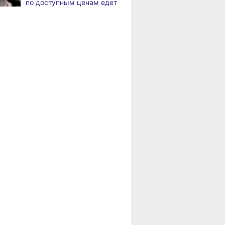
по доступным ценам едет
в районы Хабаровского
В Хабаровске
,
края
а
на общественный транспорт
наносят слоганы
Пенсионерам
для туристов и жителей
Хабаровского края
положена доплата
В Николаевске-на-Амуре
,
за иждивенцев
а
появится «умная»
спортивная площадка