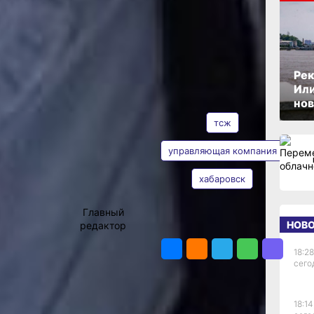
а что
ОПУБЛИКОВАНО
07 сентября 2021 г., 14:03
ющие
Рек
рьбе
Или
АВТОР
ТЕГИ
нов
тсж
в
управляющая компания
т то, что
хабаровск
Владимир
ют договоры
Мишин
ые
Главный
дъездов,
НОВ
редактор
ПОДЕЛИТЬСЯ
в и так
 например,
18:28
крет, что
сего
тирного
а рублей в
их на
18:14
за каждую