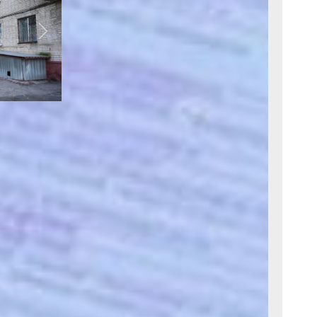
Next
бавиться от
ь ТСЖ, —
ль совета
а
сейчас мы
окол общего
которых,
ойника,
ение нашим
и не нашли
то скажет
управление
руководитель
 дворе дома