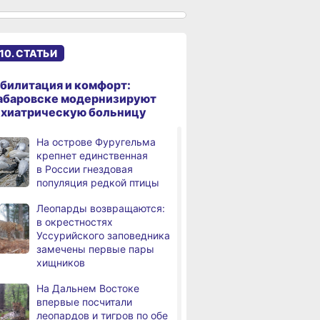
сантиметров
Житель Хабаровского края
,
дня
перевёл мошенникам
10. СТАТЬИ
свыше миллиона рублей
В Хабаровске суд
,
билитация и комфорт:
дня
рассмотрит дело об ошибке
абаровске модернизируют
при техобслуживании
ихиатрическую больницу
самолёта
На острове Фуругельма
В Хабаровском крае
,
крепнет единственная
дня
за сутки произошло 3
в России гнездовая
дорожно-транспортных
популяция редкой птицы
происшествий
Леопарды возвращаются:
В Хабаровске косметолог
в окрестностях
дня
осуждена
Уссурийского заповедника
за мошенничество
замечены первые пары
хищников
В Хабаровске потушили
дня
крупный пожар
На Дальнем Востоке
в деревянном доме
впервые посчитали
леопардов и тигров по обе
Более сотни граждан
4,