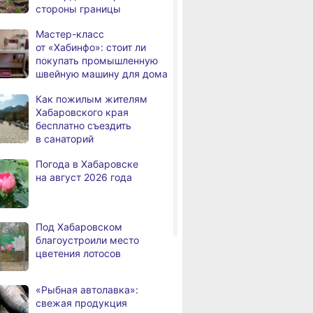
стороны границы
дня
с инвалидностью
трудоустроены
Мастер-класс
в Хабаровском крае
от «Хабинфо»: стоит ли
покупать промышленную
Магнитные бури,
,
швейную машину для дома
дня
радиационный фон и пробки
в Хабаровске 7 августа
Как пожилым жителям
Хабаровского края
Какой сегодня день: День
3,
бесплатно съездить
дня
маяка
в санаторий
В вузы Хабаровского края
,
Погода в Хабаровске
а
в этом году подали свыше
на август 2026 года
100 тысяч заявлений
Троих хабаровских
,
а
пожарных наградили
Под Хабаровском
медалями «За спасение
благоустроили место
на пожаре»
цветения лотосов
В Николаевске-на-Амуре
,
а
по нацпроекту капитально
«Рыбная автолавка»:
ремонтируют кровлю Дома
свежая продукция
культуры