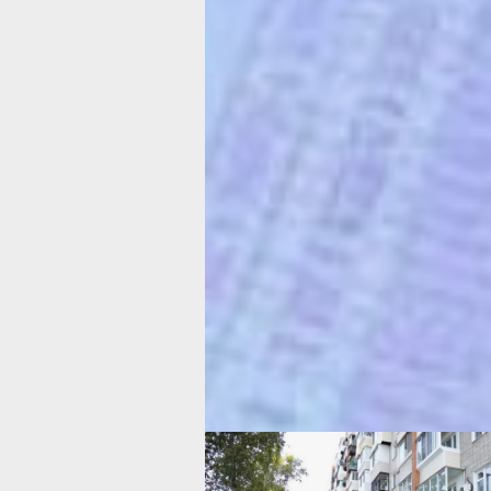
управляющей компании «Единый гор
управляющую компанию «Северный о
этого просто не могло быть! Во-перв
трудом избавились от этой управляйк
назад и только вздохнули с облегчен
ничего не делали, нас не слышали. 
сделать стоимость за квадратный ме
нас игнорировали. Было 47 рублей – 
слава Богу, с новой управляйкой, 39.
продухи в подвале позакрывали, мы
пожаловались – приехала комиссия, 
накануне продухи открыли, а потом, 
проверяющие уехали, опять их замур
Подъезды лет десять не ремонтирова
документам ремонт был. Да много ч
можно вспомнить. И тут они опять за
дом себе забрать!
Собственники квартир заявляют: никт
листами для голосования не приходи
сомневаются, что за пять дней можно
дом, в котором более трёхсот кварти