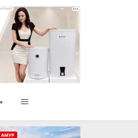
4073930
я
 АМУР