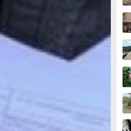
сего
09:28
сего
08:0
сего
19:34
вчер
19:06
тиры по
вчер
й в июле на
ние, —
18:23
ственница
вчер
 вроде как,
од из