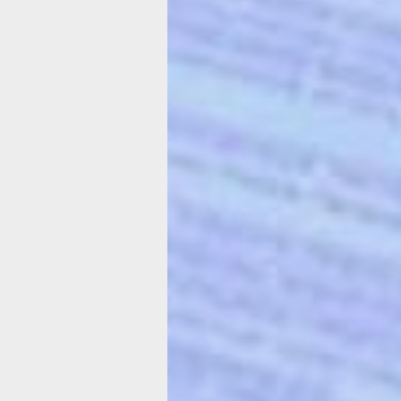
выездной приём граждан. У всех, кто
голосовал за «Северный округ», но 
были использованы для составления
протокола, взяли заявления. Таких
собственников, кстати, набралось по
человек.
— Мы проведём проверку, и если выя
документы управляющая компания
действительно подделала, мы приме
— сообщил Николай Орлов, и. о. нач
главного управления госконтроля и
лицензирования правительства Хаба
края. — В этом случае новое собран
собственникам проводить не придётс