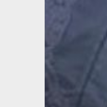
копейку. Другие – тоже расходуют, н
любом случае, управлять домом, на 
хорошая собираемость интересней, 
например, бараком, где люди давно 
квитанции. И потому случается, что 
пытаются перехватить друг у друга т
«доходный» дом.
управляющая комп
договор управляющая компания дог
— Бывает, что управляющие компан
сражаются за право управлять домо
об этом даже не знают, — говорит Ни
Орлов, и. о. начальника главного уп
госконтроля и лицензирования прави