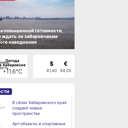
а повышенной готовности,
 ждать ли хабаровчанам
ого наводнения
Погода
$
€
в Хабаровске
+11.6°C
81,40
94,05
ОСТИ
В сёлах Хабаровского края
,
дня
создают новые
пространства
Арт‑объекты и спортивные
,