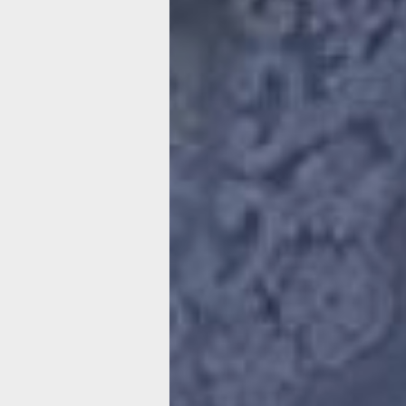
Подделка
документов: н
идут управля
компании в бо
за деньги
собственнико
Управляющие компании сегодня делаю
поручили им собственники: заключа
на вывоз мусора, нанимают подрядн
организации для ремонта крыш и по
берут на работу уборщиц и дворнико
далее. И, конечно, собирают деньги,
на содержание и ремонт жилья. Не се
суммы эти даже с одного многоквар
дома могут доходить до полумиллион
месяц. Одни организации расходуют 
нужды жильцов и могут отчитаться 