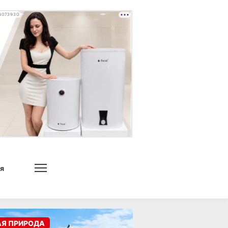
4073930
я
АЯ ПРИРОДА
атьи
Город