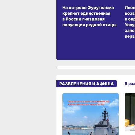
На острове Фуругельма
Лео
крепнет единственная
воз
в России гнездовая
в ок
популяция редкой птицы
Уссу
запо
перв
РАЗВЛЕЧЕНИЯ И АФИША
В ра