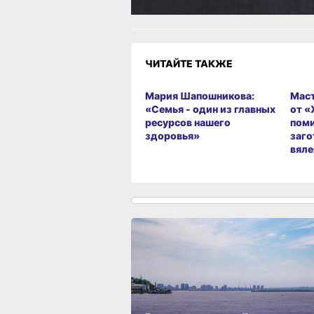
ЧИТАЙТЕ ТАКЖЕ
Мария Шапошникова:
Маст
«Семья - один из главных
от «
ресурсов нашего
пом
здоровья»
заго
вял