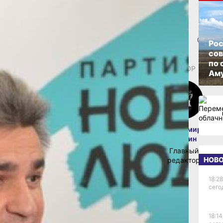
овского края
вым людям»:
ОП
09 сентя
е ВЦИОМ
Рос
со
по 
сследования общественного мнения
АВТОР
т на Дальнем Востоке поддержку,
Аму
рственную Думу. Прочие непарламентские
й барьер.
го центра исследования общественного
лидер партии «Новые люди» Алексей
ледования на тему «Шансы непарламентских
 итогам выборов 2021 года». По прогнозу
Владимир
ют 5-процентный барьер на выборах в
Мишин
альные непарламентские партии.
Главный
роятности преодоления пятипроцентного
НОВ
редактор
стаёт «Партия пенсионеров». «Яблоко»
чает госфинансирование, если прогноз
18:28
ие партии не преодолевают пятипроцентный
сего
.
ыборы дают исторический шанс преодолеть
онополию «старых» парламентских партий.
18:14