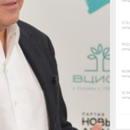
стности, генеральный директор Центра
сего
я Гращенков.
ься пятая партия, новая политическая сила.
ь максимальное число сторонников, а эти
, не проспать их», — подчеркнул он.
17:31
сего
непарламентская партия, поддержка
и всей кампании. Если в июне партию
 июле — 2,5%, а в сентябре — уже 3,8%.
йти на участки, рейтинг ещё выше, и он
16:51,
сего
рует, что ко дню голосования уровень
 динамики роста доверия к партии, рейтинг
щё не определились, за кого голосовать.
16:09
Я хочу сказать этим людям : у вас есть
сего
ающим. Чтобы в Думе было обновление.
 политическая сила, которая будет
тметил Алексей Нечаев.
15:34
ддержку «Новые люди» получили в
сего
 и, в частности, в Хабаровском крае:
держать 6,3% жителей. Хорошие рейтинги
сии – в Рязанской, Новосибирской,
в Южном и Центральном федеральных
15:03
в городах от 100 до 500 тысяч человек и в
сего
 тысяч человек.