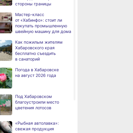
стороны границы
дня
с инвалидностью
трудоустроены
Мастер-класс
в Хабаровском крае
от «Хабинфо»: стоит ли
покупать промышленную
Магнитные бури,
,
швейную машину для дома
дня
радиационный фон и пробки
в Хабаровске 7 августа
ышенной
Как федеральным
Законы авгус
Как пожилым жителям
ти, Или ждать
льготникам
года: что изм
Хабаровского края
Какой сегодня день: День
3,
овчанам нового
в Хабаровском крае
в жизни хаба
бесплатно съездить
дня
маяка
ия
оформить выплату
в санаторий
вместо соцуслуг
В вузы Хабаровского края
,
Погода в Хабаровске
а
в этом году подали свыше
на август 2026 года
100 тысяч заявлений
Троих хабаровских
,
а
пожарных наградили
Под Хабаровском
медалями «За спасение
благоустроили место
на пожаре»
цветения лотосов
В Николаевске-на-Амуре
,
а
по нацпроекту капитально
«Рыбная автолавка»:
ремонтируют кровлю Дома
свежая продукция
культуры