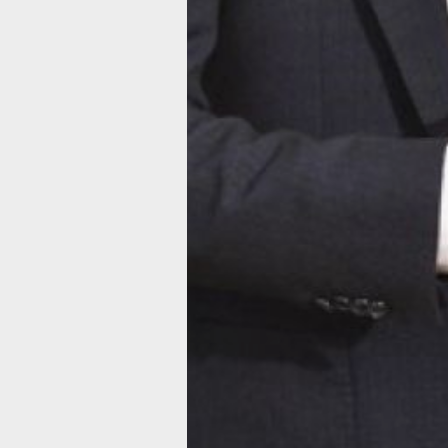
Напомним, что выборы в Государстве
В них принимают участие партии​ «Г
«Зеленая альтернатива», «Коммунис
«Родина»,​ «Российская партия​ пенс
«Российская партия свободы и справ
партия «Зеленые», «Партия Роста», 
«Яблоко»
Методология: Телефонный опрос нас
выборка 1600 респондентов (сбор да
2021) Региональные опросы – выборк
регионе (сбор данных 1-6 сентября и 
Прочитать результаты исследования
https://wciom.ru/presentation/prezenta
По материалам
https://www.1tv.ru/news/2021-09-08/
vtsiom_novye_lyudi_mogut_preodolet_p
https://www.interfax.ru/russia/789149
https://tass.ru/obschestvo/12330335
Читайте нас в соцсетях:
ВКонтакте
,
О
МАКС
Как в
Огонь!
Супер
Удивило