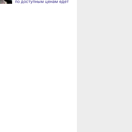
по доступным ценам едет
в районы Хабаровского
В Хабаровске
,
края
а
на общественный транспорт
наносят слоганы
Пенсионерам
для туристов и жителей
Хабаровского края
положена доплата
В Николаевске-на-Амуре
,
за иждивенцев
а
появится «умная»
спортивная площадка
ВИТРИНА
ЛЬГОТЫ И ПЕНСИ