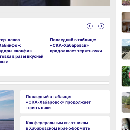
сего
09:28
сего
ер-класс
Последний в таблице:
Река пов
Хабинфо»:
«СКА‑Хабаровск»
готовнос
08:0
идоры «конфи» —
продолжает терять очки
ли хабар
сего
товка в разы вкусней
наводнен
еных
19:34
вчер
19:06
вчер
Последний в таблице:
«СКА‑Хабаровск» продолжает
терять очки
18:23
вчер
Как федеральным льготникам
в Хабаровском крае оформить