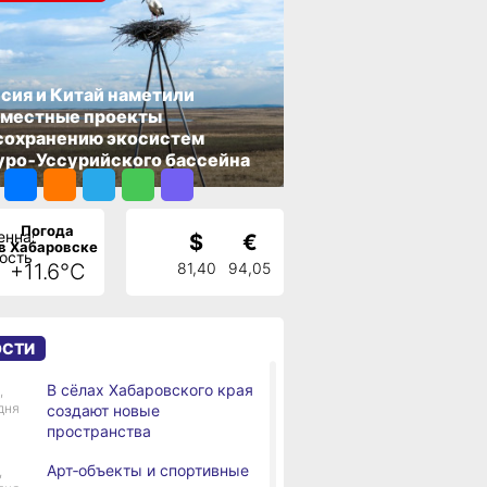
УБЛИКОВАНО
бря 2021 г., 17:27
сия и Китай наметили
вместные проекты
сохранению экосистем
ПОДЕЛИТЬСЯ
ро‑Уссурийского бассейна
Погода
$
€
в Хабаровске
+11.6°C
81,40
94,05
ОСТИ
В сёлах Хабаровского края
,
дня
создают новые
пространства
Арт‑объекты и спортивные
,