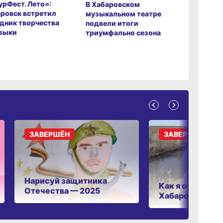
рФест. Лето»:
Хабаров
В Хабаровском
ровск встретил
музыкаль
музыкальном театре
дник творчества
завершил
подвели итоги
зыки
мировой 
триумфально сезона
ЗАВЕРШЁН
ЗАВЕРШЁН
Нарисуй защитника
Как я отдыхаю 
Отечества — 2025
Хабаровском к