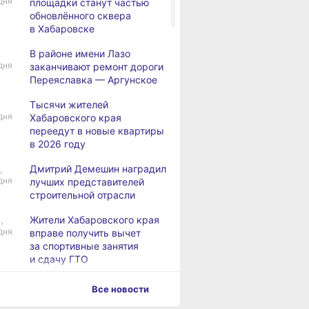
дня
площадки станут частью
обновлённого сквера
в Хабаровске
В районе имени Лазо
,
дня
заканчивают ремонт дороги
Переяславка — Аргунское
Тысячи жителей
дня
Хабаровского края
переедут в новые квартиры
в 2026 году
Дмитрий Демешин наградил
,
дня
лучших представителей
строительной отрасли
Жители Хабаровского края
,
дня
вправе получить вычет
за спортивные занятия
и сдачу ГТО
В Хабаровске уровень
,
Все новости
дня
Амура достиг 427