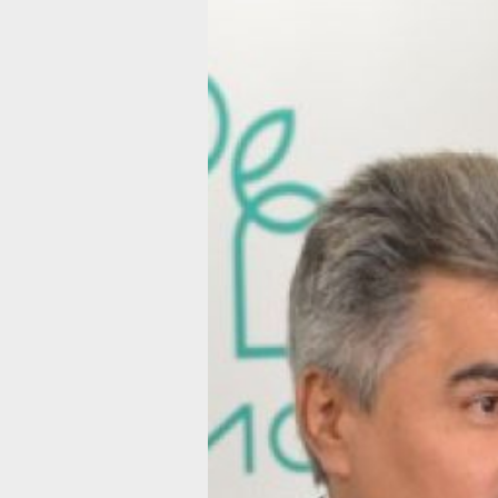
Жители Хабар
доверяют «Но
исследовани
По данным Всероссийского центра и
(ВЦИОМ), партия «Новые люди» имее
необходимую для избрания в Госуда
партии не преодолевают 5-процентны
Генеральный директор Всероссийско
мнения (ВЦИОМ) Валерий Фёдоров и 
Нечаев представили результаты исс
партий на прохождение в Госдуму по
социологов, Новые люди преодолева
Госдуму и оставляют позади все ост
«На первом месте с точки зрения ве
барьера — Новые люди. Чуть-чуть от
точно не проходит, но при этом полу
сбудется. Остальные непарламентск
барьер», — сказал Валерий Фёдоров
По мнению политологов, грядущие в
сформировавшуюся за десятилетия м