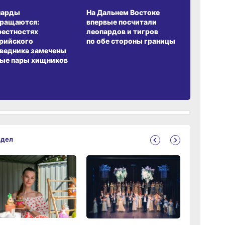
парды
На Дальнем Востоке
Пионовый
вращаются:
впервые посчитали
хабаровч
рестностях
леопардов и тигров
Воронкев
рийского
по обе стороны границы
ведника замечены
ые пары хищников
здел