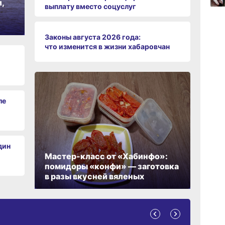
,
выплату вместо соцуслуг
17:36
вчер
Законы августа 2026 года:
что изменится в жизни хабаровчан
17:09
вчер
ле
дин
Мастер-класс от «Хабинфо»:
помидоры «конфи» — заготовка
в разы вкусней вяленых
А ОБИТАНИЯ
СРЕДА ОБИТАНИЯ
ЗЕМЛЯКИ