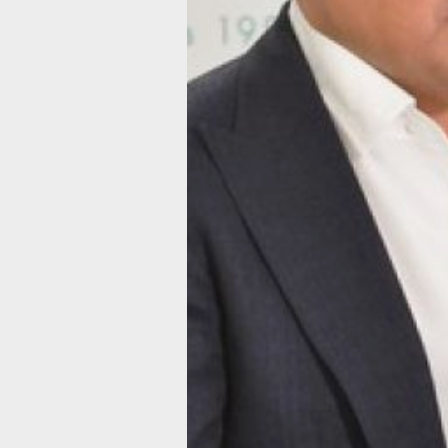
Такого мнения придерживается, в ча
развития региональной политики Иль
«Впервые в парламенте может появит
Для этого партии нужно мобилизоват
сторонники должны прийти на выборы
По данным ВЦИОМ, «Новые люди» — 
которой увеличивается на протяжени
поддерживали 1,2% опрошенных, то в
Среди тех, кто точно собирается при
растёт каждый день. ВЦИОМ прогнози
поддержки достигнет 5%. А с учётом
может превысить и 6%.
«Мы видим, что 19-20% избирателей е
Это каждый пятый человек в России. 
возможность сделать ваш голос реш
Чтобы появилась пятая партия, новая
продвигать перемены в стране», — о
По данным соцопросов, высокую по
Дальневосточном федеральном округе
здесь уже сейчас партию готовы под
наблюдаются и в других регионах Рос
Воронежской и Курской областях, 
округах. Партия особенно популярна 
малых городах, где живут менее 100