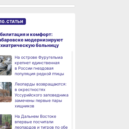
сантиметров
Житель Хабаровского края
,
дня
перевёл мошенникам
10. СТАТЬИ
свыше миллиона рублей
В Хабаровске суд
,
билитация и комфорт:
дня
рассмотрит дело об ошибке
абаровске модернизируют
при техобслуживании
ихиатрическую больницу
самолёта
На острове Фуругельма
В Хабаровском крае
,
крепнет единственная
дня
за сутки произошло 3
в России гнездовая
дорожно-транспортных
популяция редкой птицы
происшествий
Леопарды возвращаются:
В Хабаровске косметолог
в окрестностях
дня
осуждена
Уссурийского заповедника
за мошенничество
замечены первые пары
хищников
В Хабаровске потушили
дня
крупный пожар
На Дальнем Востоке
в деревянном доме
впервые посчитали
леопардов и тигров по обе
Более сотни граждан
4,