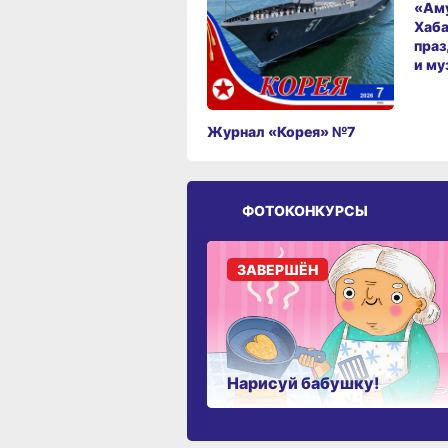
«Аму
Хаба
праз
и му
Журнал «Корея» №7
ФОТОКОНКУРСЫ
ЗАВЕРШЁН
Нарисуй бабушку!