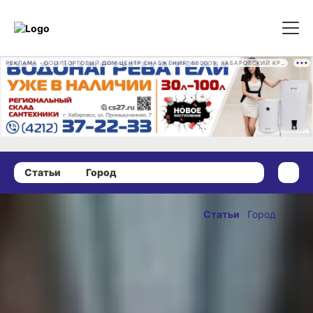
РЕКЛАМА • ООО "ТОРГОВЫЙ ДОМ ЦЕНТР СНАБЖЕНИЯ" 680009, ХАБАРОВСКИЙ КРАЙ, ГОРОД ХАБАРОВСК, ПРОМЫШЛЕННАЯ УЛ., Д. 7 ОГРН 1162724073930
Статьи
Город
19 ноября 2024 г., 12:28
Мороз
Статьи
Город
и драка, матч
ОПУБЛИКОВАНО
чудесный...
19 ноября 2024 г., 12:28
Хабаровские
футболисты