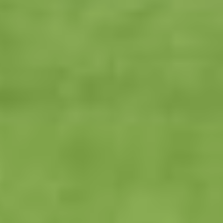
Самый эмоциональный
момент в финале. Как
говорится, «драку
заказывали?» Фото:
fcska.ru
***
— Тяжелый выезд. Взяли
очко. Матчи в Хабаровске
всегда считались
тяжелыми, так как есть
много нюансов
с перелетом и со
временем начала игры. Я
очень доволен ребятами,
как они проявили себя
сегодня. Сейчас у нас
много эмоций по поводу
пенальти в наши ворота.
Сложный эпизод