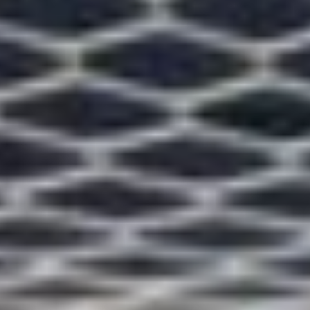
уходить в глухую оборону
против лидера! Более
того, атаки хозяев
выглядели поопаснее,
мяч ходил по полю
быстрее, и пару-тройку
раз хабаровчане могли
вновь огорчить вратаря
гостей.