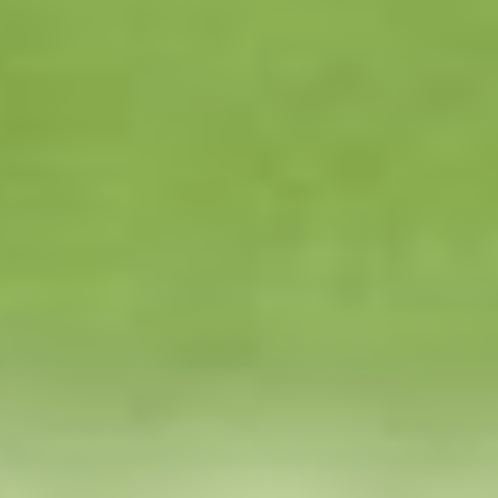
После 19-го тура
армейцы находятся
на девятом месте, имея
в активе 25 очков. До
ухода на перерыв
хабаровчан ждут еще две
игры на выезде. 24
ноября в Песчанокопском
с «Чайкой»,
опережающей нас лишь
на очко, и 30-го
в Саратове против
«Сокола», который с 19
очками находится в «зоне
вылета». Это означает,
что матчи будут
упорными...
Боевая ничья с «Торпедо»
стала всего четвертой
и последней домашней
игрой армейцев
на стадионе имени
Ленина в этом году.
Следующая встреча