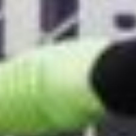
прострации и бросаются
в решающий штурм.
Вышедший на замену
Александр Гаглоев резво
вступает в штрафной
москвичей
в единоборство
с защитником и,
естественно, падает.
Думается, что даже если
бы в первой лиге
работала система
видеоповторов VAR, то и
ее специалистам было бы
непросто определить:
а был ли пенальти?
Однако судья Фисенко
практически сразу
указал на 11-тиметровую
отметку.