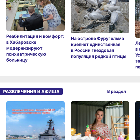
Реабилитация и комфорт:
На острове Фуругельма
в Хабаровске
Л
крепнет единственная
модернизируют
в
в России гнездовая
психиатрическую
У
популяция редкой птицы
больницу
з
п
РАЗВЛЕЧЕНИЯ И АФИША
В раздел