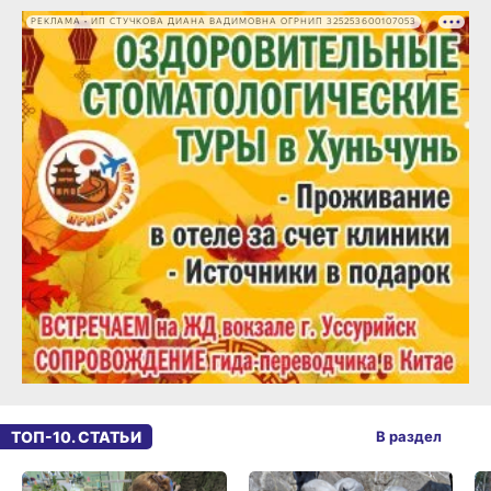
РЕКЛАМА • ИП СТУЧКОВА ДИАНА ВАДИМОВНА ОГРНИП 325253600107053
ТОП-10. СТАТЬИ
В раздел