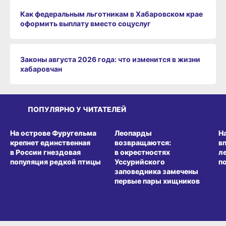
Как федеральным льготникам в Хабаровском крае
оформить выплату вместо соцуслуг
Законы августа 2026 года: что изменится в жизни
хабаровчан
ПОПУЛЯРНО У ЧИТАТЕЛЕЙ
СРЕДА ОБИТАНИЯ
СРЕДА ОБИТАНИЯ
СР
На острове Фуругельма
Леопарды
Н
крепнет единственная
возвращаются:
в
в России гнездовая
в окрестностях
л
популяция редкой птицы
Уссурийского
п
заповедника замечены
первые пары хищников