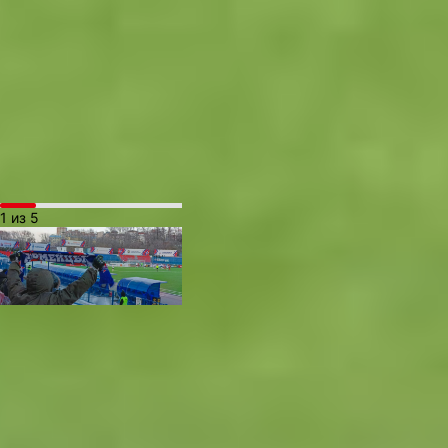
для судьи. Надо
разбираться. Но в целом
благодарю ребят
за проявленный
характер! — приводит
слова тренера Олега
Кононова сайт клуба
«Торпедо».
1 из 5
— Я думаю, болельщикам
игра понравилась!
Тяжелые погодные
условия: холодно,
сильный ветер. В
принципе, моментов