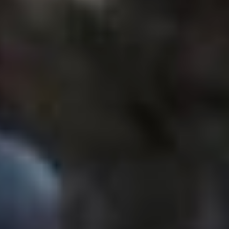
на победу армейцев мало
кто ставил.
Хотя в нашу пользу был
ряд факторов. Во-
первых, теперь мы
наконец-то играем
на родном стадионе
(пусть таких игр в этом
году оказалось всего
четыре). Нельзя
не учитывать
и пресловутый
перелетный «джет-лаг»
для команды соперника,
а также и раннее,
дневное (а
для москвичей, по сути,
утреннее) начало
встречи. Наконец,
непривычное назначение
на такую игру
дальневосточного судьи
— Андрея Фисенко
из Владивостока. И хотя