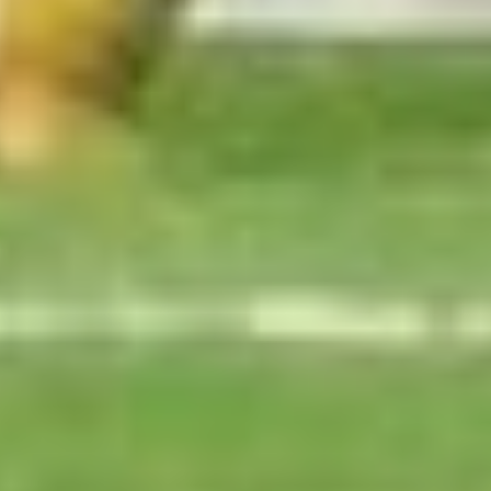
шестой свой мяч в сезоне
прямо по центру ворот —
2:2!
Рев на трибунах. А
футболисты начинают
искрить
от переполнявших
эмоций, и вот уже наш
защитник Николай
Поярков хватает
и толкает в спину
Владислава Галкина,
рвавшегося к нашим
вратам. Потасовка
вспыхнула моментально,
разнимать, а заодно
и всыпать соперникам,
кинулось так много
народу, что зачинщики
затерялись в общей каше.
И Поярков, и Галкин
получили по красной
карточке, хотя арбитр,
по нашим прикидкам, мог