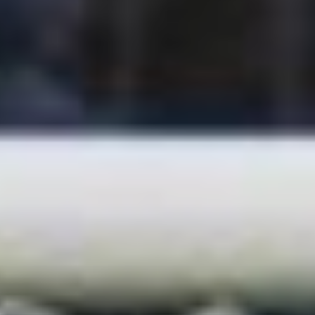
болельщики весь матч
нелестно отзывались
о работе приморского
арбитра, свою роль это
сыграло.
***
Опять же минусовая
погода с резкими
порывами ветра тоже,
похоже, повлияла
на гостей. С первых
минут стало понятно —
это москвичам сегодня
будет нелегко.
Хабаровчане
прессинговали,
разыгрывали быстрые
комбинации,
а торпедовцы чаще
играли в обороне, чем
переходили на нашу
половину поля. И хотя,
как таковых голевых
моментов было немного,