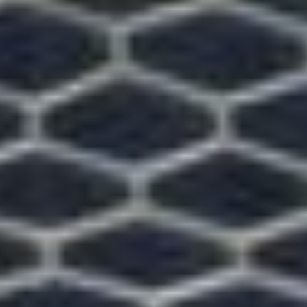
закономерно, что после
очередного успешного
отбора на 33-й минуте
хабаровский защитник
Николай Покидышев
оказался на линии
штрафной площади
в полном одиночестве
и хлестким ударом
завершил красивый
розыгрыш партнеров —
1:0.
После перерыва
сценарий, к удивлению
семи сотен героических
болельщиков, сидевших
на заснеженных
сиденьях, не изменился.
Да, автозаводцы усилили
натиск, неплохо порой
проходили по нашему
левому флангу. Но
армейцы отказывались