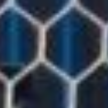
моментов дело по-
прежнему не доходило,
но на сердце
у болельщиков стало
тревожнее.
***
А вот Алексей
Поддубский, похоже, был
уверен, что его
подопечным хватит сил
выдержать финальный
штурм гостей. Однако все
пошло не по плану. На 85-
й минуте быстрая
перепасовка на правом
фланге внезапно оставила
за спиной наших
защитников лучшего
бомбардира «Торпедо»
Равиля Нетфуллина. И тот
мастерски дал сильную
передачу поперек
вратарской площадки,
куда уже набегал