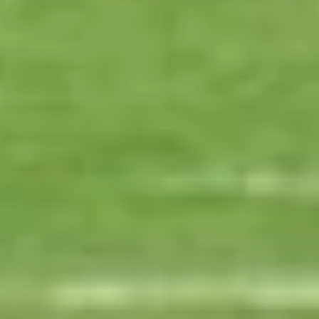
удалить еще по парочке
«ударников». Видимо,
во избежание
еще больших страстей
Андрей Фисенко
практически сразу после
возобновления игры дал
финальный свисток.