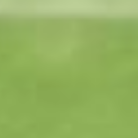
в рамках чемпионата
страны пройдет
в Хабаровске лишь
через четыре месяца: 15
марта хозяева принимают
команду «Сочи».
Наталья Львова, Семён
Дубов
В ТЕМУ:
Хабаровск заклубился.
Сразу четыре родные
команды увидели
в ноябре болельщики
Читайте нас в соцсетях:
ВКонтакте
,
Одноклассники,
Телеграм
или
Яндекс.Дзен
и
МАКС
Как вам материал?
Огонь!
Супер
2
Удивило
Грустно
1