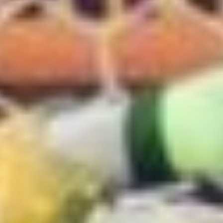
Теперь уже гости в шоке
и ярости, но пенальти
отменить не в силах.
Вратарь Виталий Ботнарь
отчаянно прыгает в угол,
а вот лучший бомбардир
армейцев Георгий
Гонгандзе запуливает уже