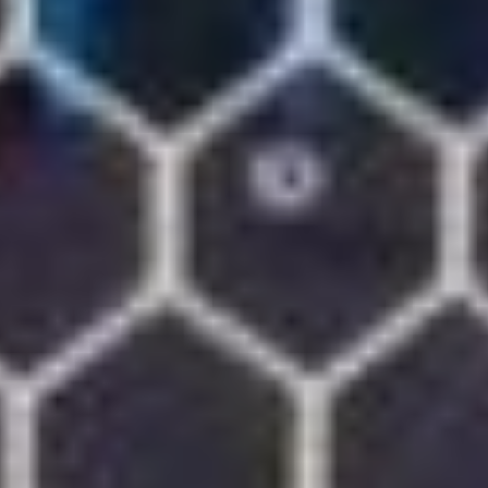
В рядах хабаровчан,
лишь на пару секунд
потерявших нужную
концентрацию, царил
шок. И тут автозаводцы
показали, что такое
бойцовские качества
и лидерский характер.
Удерживать с таким
трудом добытую ничью
не стали, а тут же снова
рванули в атаку. Причем
решающую роль сыграли
два вышедших на замену
игрока. Мастерский
навес на вратарскую
площадку от Аршака
Коряна, срезка
от недотянувшего до мяча
защитника — и удар
головой Андрея Костина
почти в упор: у нашего