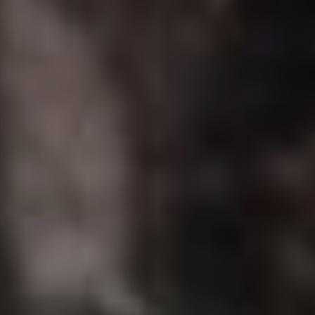
армейцев ныне приятно
смотреть, стартовый
состав, между прочим,
сайт soccer.ru оценивает
в 3,8 млн евро,
а беспроигрышная серия
достигла восьми матчей.
Правда, последнюю
домашнюю встречу
сезона хабаровские
болельщики ждали не без
тревоги. Москвичи
приехали на 19-й тур
в роли лидеров турнира,
с отличной статистикой (к
слову, оценка состава
не сильно выше нашей —
4,7 млн евро) и с
рекордной
беспроигрышной серией
в 18 матчей! Так
что новые 0:4, вроде бы,
нам не грозили, но и