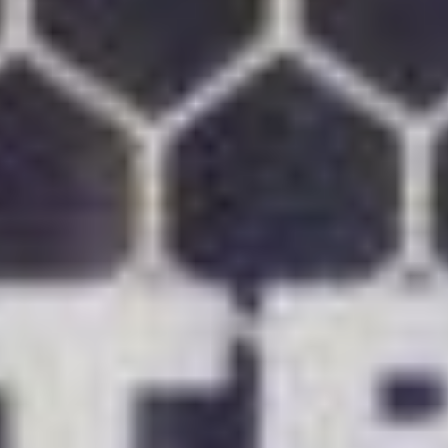
вратаря Ислама
Имамова не было
шансов...
***
1:2, идет 87-я минута. В
полной тишине слышны
лишь радостные крики
десятка торпедовских
фанатов, добравшихся
сюда из столицы ради
этой минуты триумфа.
Казалось — все,
надежды отыграться уже
нет. Впрочем, судья
добавляет три минуты
компенсированного
времени, при этом на 89-
й минуте и Поддубский
также выпускает
дуплетом свежих
игроков.
...Армейцы наконец
выходят из легкой