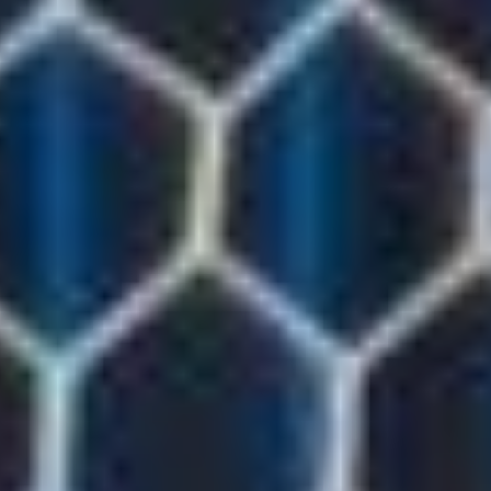
Игра шла к сенсационной
победе хозяев, однако
все перевернулось
буквально в течение
пары минут. Стоит
отметить, что известный
тренер Олег Кононов,
ведущий ныне
торпедовцев к выходу
в премьер-лигу (0+),
естественно,
небезучастно наблюдал
за ходом игры. Так,
на 60-й минуте он сделал
сразу тройную замену,
а на 82-й минуте —
двойную. Автозаводцы
забегали пошустрее,
и хотя до опасных