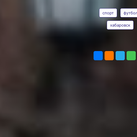
ТЕГИ
Фото:
ярко
Дмитрий
завершили
спорт
футбо
Судаков
короткий
хабаровск
домашний
сезон
ПОДЕЛИТЬСЯ
Последнюю домашнюю
встречу сезона
хабаровские болельщики
ждали не без тревоги.
Георгий Гонгадзе
сравнивает счет в
компенсированное
время.
Фото:
fcska.ru
«СКА-Хабаровск»
сразился с одним
из лидеров Мелбет-
Первой лиги (0+). На
своем поле хабаровская
команда принимала