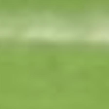
особо не дали создать
сопернику. Провалили
отрезок, за три минуты
нам забили два гола
со стандартов. Хорошо,
что ребята в конце нашли
силы и сравняли счет. С
командой, которая
находится на первом
месте — это хороший
результат. Обидно, что не
выиграли, но это футбол,
все бывает. Всегда
приятно играть
при родных стенах,
при поддержке
болельщиков. Я им
благодарен, что они
в такую погодку пришли,
огромная им
благодарность, — подвел
итог главный тренер
«СКА-Хабаровск»
Алексей Поддубский.