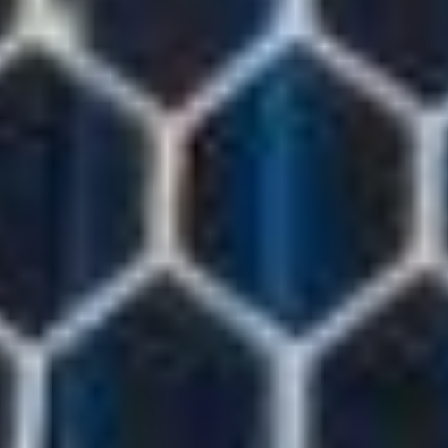
с десяток игроков обеих
команд. В такой сутолоке
мог случиться и автогол,
а в итоге передачу
замкнул торпедовец
Сергей Бородин.