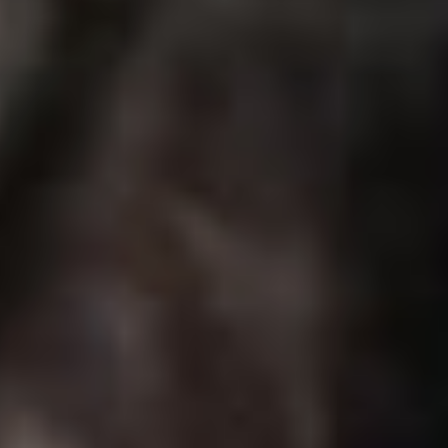
«Торпедо». Итог встречи
— 2:2. Но сухими
цифрами не передать то,
что творилось
на стадионе имени
Ленина.
Старт нынешнего сезона
у хабаровчан был
грустный, в том числе
и по тому что в первой
игре недособранная
команда с новым
тренером уступила
в Москве столичному
«Торпедо» — 0:4. Но
первый круг турнира уже
позади, и многое
поменялось. После
появления на главном
тренерском мостике
Алексея Поддубского,
«СКА-Хабаровск»
поднялся со дна таблицы
в середину, на игру