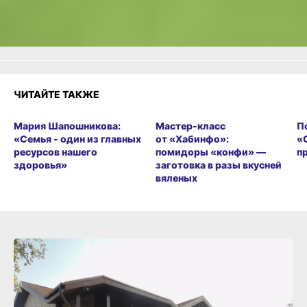
Злость
Разочарование
ЧИТАЙТЕ ТАКЖЕ
Мария Шапошникова:
Мастер-класс
П
«Семья - один из главных
от «Хабинфо»:
«
ресурсов нашего
помидоры «конфи» —
п
здоровья»
заготовка в разы вкусней
вяленых