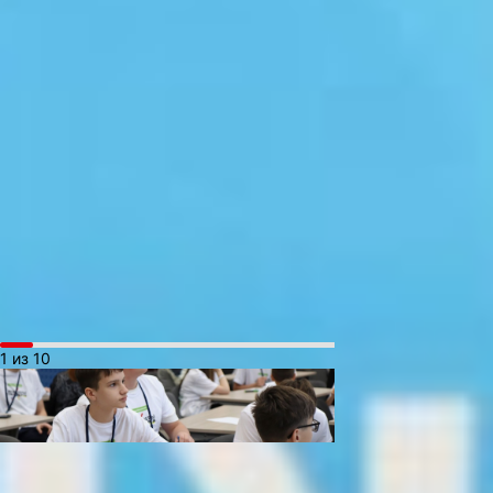
в сфере транспорта.
Главным организатором выступили ОАО
«Российские железные дороги»
при поддержке Министерства
просвещения Российской Федерации,
ФГБОУ ДО «Федеральный центр
дополнительного образования
и организации отдыха и оздоровления
детей» и «Движение первых».
Региональным оператором мероприятия
на Дальнем Востоке стал Центр
технического и цифрового образования
«ТЕХНО-IT-куб» РМЦ.
1 из 10
— Уникальный проект сегодня стартует