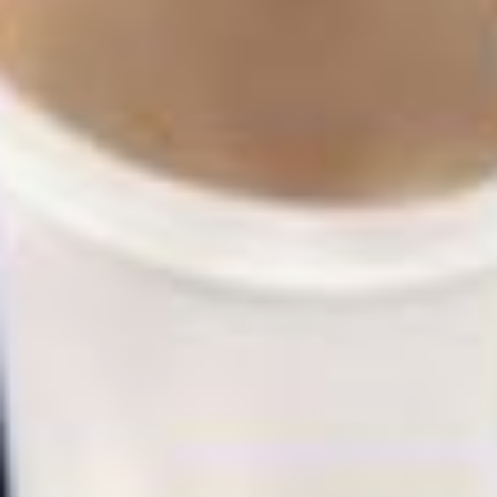
автономной областей собрались, чтобы
представить свои проекты. А специально
приглашенные эксперты строго
и компетентно их оценивали. Помимо
оценок, специалисты из железнодорожной
области, среди которых были как педагоги
ДВГУПС, так и представители РЖД, давали
ценные рекомендации по доработке
проектов.
Разработки получились разнообразными:
от специальных программ, которые
распознают эмоции с помощью веб-
камеры, до собранного робота, который
умеет говорить, двигаться и также
распознавать эмоции. Кроме того,
на конкурс представили проекты роботов-
стюардов, которые могут раздать
пассажирам свежую прессу, подать
вкусную булочку и плед. А также
приложения по навигации в городской
среде и внутри зданий, концепции
беспилотных летательных или наземных
аппаратов для обеспечения безопасности
железнодорожных переездов и устройства