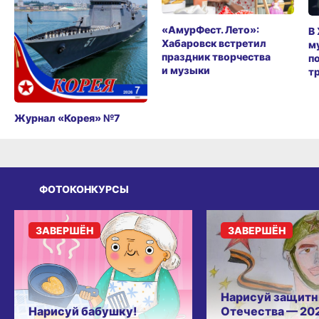
«АмурФест. Лето»:
В
Хабаровск встретил
м
праздник творчества
п
и музыки
т
Журнал «Корея» №7
ФОТОКОНКУРСЫ
ЗАВЕРШЁН
ЗАВЕРШЁН
Нарисуй защитн
Нарисуй бабушку!
Отечества — 20