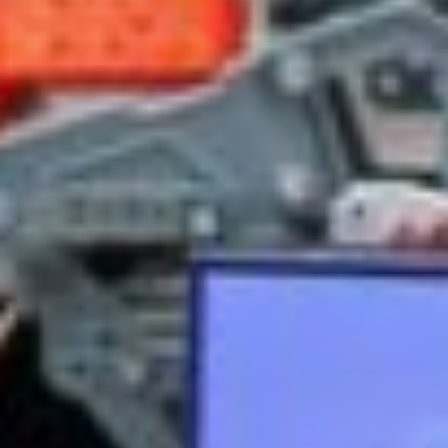
водителя погрузчика, рассказали
об истории развития железной дороги
в России и еще раз дали закрепить знания
на симуляторе машиниста. Детям очень
понравились симуляторы и мастер-
классы. Надеемся, нам еще удастся
поучаствовать в таких больших
мероприятиях, как «Инженеры
транспорта».
В Дальневосточном государственном
университете путей сообщения ребята
познакомились с институтами, которые
работают на базе университета и побывали
в лабораториях энергетиков
и железнодорожных специалистов.
Понаблюдали за опытами
с электричеством, которые очень
впечатлили молодых инженеров,
и проехались в реальном времени
на тренажерах различного типа
электропоездов. Кто-то в сторону
Комсомольска-на-Амуре, кто-то
во Владивосток, а некоторые пытались
добраться до Москвы. Но, к сожалению,