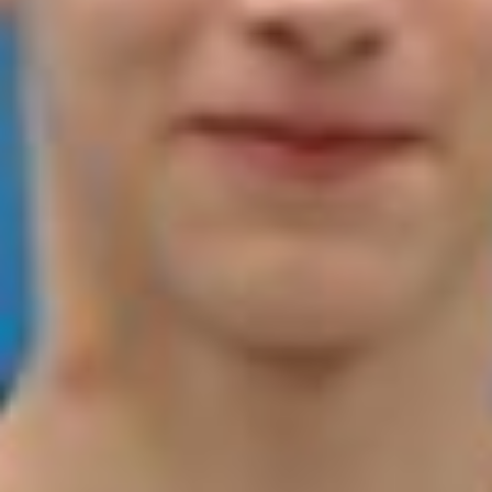
Заместитель начальника железной дороги
(по кадрам и социальным вопросам)
Андрей Ваулин
Состязание проводилось в инженерном
направлении в шести треках:
Автоматизированный склад, Детектор
состояния человека, Безопасность
железнодорожных перегонов, Робот-
стюард для поезда ВСМ, Чистые пути
и Бесшовный навигатор.
Свыше ста конкурсантов и их наставников
из центров цифрового образования,
технопарков «Кванториум», лицеев РЖД
и средних общеобразовательных школ
из Приморского и Хабаровского краев,
Камчатки, Сахалинской и Еврейской