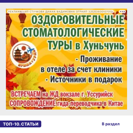
РЕКЛАМА • ИП СТУЧКОВА ДИАНА ВАДИМОВНА ОГРНИП 325253600107053
ТОП-10. СТАТЬИ
В раздел