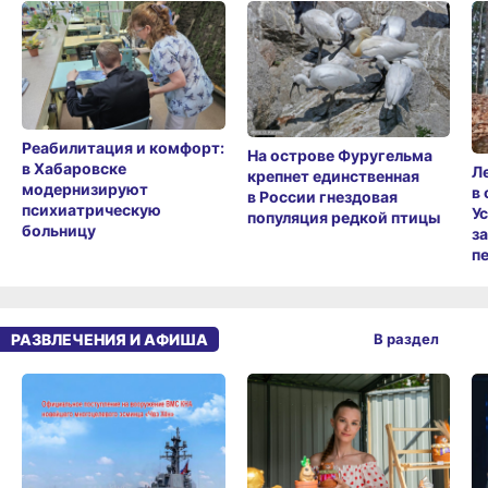
Реабилитация и комфорт:
На острове Фуругельма
в Хабаровске
Л
крепнет единственная
модернизируют
в
в России гнездовая
психиатрическую
У
популяция редкой птицы
больницу
з
п
РАЗВЛЕЧЕНИЯ И АФИША
В раздел