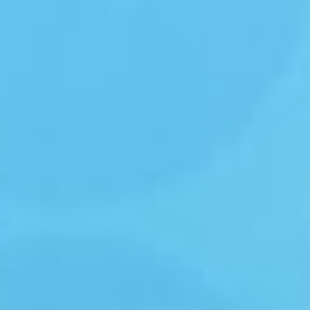
АВТОР
проекты
Конкурс направлен на популяризацию
инженерного творчества детей
и молодежи.
Фото:
Марина Прокопьева
В Хабаровске прошел региональный этап
Марина
Всероссийского конкурса «Инженеры
Прокопьева
транспорта» 2024 (12+) для школьников
от 13 до 18 лет. Проект был инициирован
Фото:
президентом России Владимиром Путиным
Марина
на IV Железнодорожном съезде в декабре
Прокопьева
2023 года.
Конкурс направлен на популяризацию
инженерного творчества детей
и молодежи, а также выявление
и поддержку тех, кто проявил
выдающиеся способности в научно-
технической области. Кроме того, он
предоставляет возможность молодым
талантам продемонстрировать свои знания
и навыки в области транспортного
проектирования, инновационных
технологий и решения актуальных задач