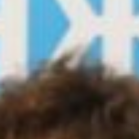
в городе Хабаровске «Инженеры
транспорта», который впервые проходит
на Дальнем Востоке. Сегодня собрались
представители железнодорожных
предприятий, центры дополнительного
образования, Кванториумы, РЖД лицеи
из Еврейской автономной области,
Сахалинская области, Приморья,
Хабаровского края и Камчатки, — отметил
Заместитель начальника железной дороги
(по кадрам и социальным вопросам)
Андрей Ваулин.