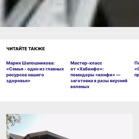
Огонь!
Супер
Удивило
1
1
2
Грустно
Злость
Разочарование
ЧИТАЙТЕ ТАКЖЕ
Мария Шапошникова:
Мастер-класс
П
«Семья - один из главных
от «Хабинфо»:
«
ресурсов нашего
помидоры «конфи» —
п
здоровья»
заготовка в разы вкусней
вяленых