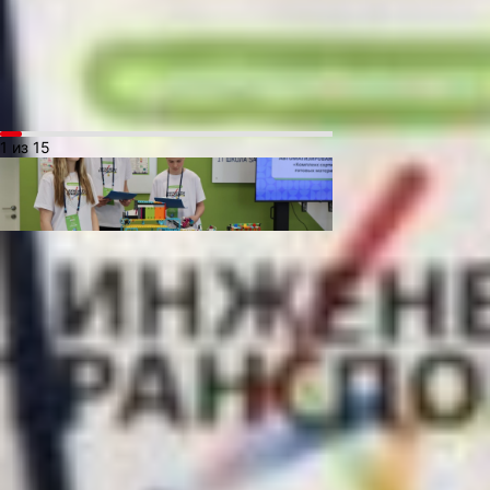
оповещения рабочих на железнодорожных
перегонах и устройства по улучшению
работы в складских помещениях.
1 из 15
Помимо конкурсной части, для подростков
была организована интерактивно-
развлекательная программа, где они могли
на мастер-классах попробовать свои силы
в управлении электровозом, порисовать 3d
ручкой, поработать с графическими
планшетами и специализированными
программами, познакомиться
со специальностями в железнодорожной
сфере. А также ребята проверяли свои
знания и эрудицию на игре «РЖД КВИЗ»,