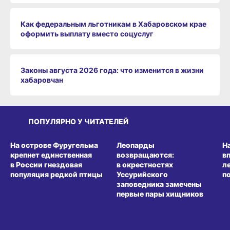
Как федеральным льготникам в Хабаровском крае
оформить выплату вместо соцуслуг
Законы августа 2026 года: что изменится в жизни
хабаровчан
ПОПУЛЯРНО У ЧИТАТЕЛЕЙ
СРЕДА ОБИТАНИЯ
СРЕДА ОБИТАНИЯ
СР
На острове Фуругельма
Леопарды
Н
крепнет единственная
возвращаются:
в
в России гнездовая
в окрестностях
л
популяция редкой птицы
Уссурийского
п
заповедника замечены
первые пары хищников