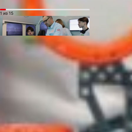
1 из 15
Александр Знароченков, наставник
участников, отметил: «Мы с детьми,
участвовавшими в соревнованиях
«Инженеры транспорта» ездили
на экскурсию. Первой точкой был
Дальневосточный учебный центр
профессиональных квалификаций. Там нам
рассказали об устройстве разных типов
поездов, их составляющих и о тренажёре
для работы на высоте. Второй точкой
экскурсии был ДВГУПС. В нем нам
рассказали о работе энергетика, провели
мастер-класс по управлению поездом
на симуляторе. И в конце дня мы поехали
на детскую железную дорогу, на которой
нам дали попробовать себя в роли