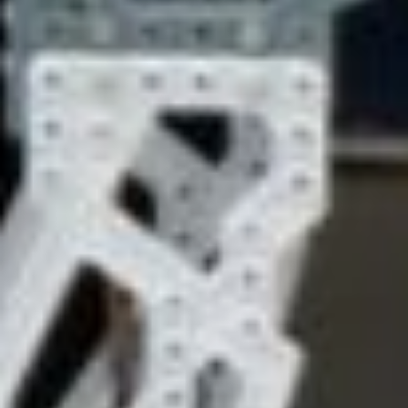
мышление, креативность и навыки
командной работы.
По итогу конкурса победителями стали две
команды из Хабаровска, которые
представляют центр «ТЕХНО-IT-куб»,
команда ребят из Кванториума города
Комсомольска-на-Амуре, Мобильного
«Кванториума Камчатка» и Кванториум
города Биробиджана.
Юные чемпионы регионального этапа
получили денежные сертификаты
на доработку проектов, и теперь их ждет
федеральный отборочный этап. Финал
конкурса «Инженеры транспорта» 2024
пройдет в феврале 2025 года
в Екатеринбурге.
В ТЕМУ:
«Я никогда не ставила двойку!» — секреты
педагогики от заслуженного учителя
Читайте нас в соцсетях:
ВКонтакте
,
Одноклассники,
Телеграм
или
Яндекс.Дзен
и
МАКС
Как вам материал?