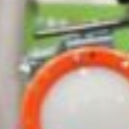
полигону и рассказали, как на практике
осваивают профессии машиниста
и помощника машиниста, дежурного
по переезду, электромонтеров, монтеров
пути, обходчиков и многие другие. Узнали
много интересного и про историю
железнодорожного транспорта,
локомотивы и двигатели, колесные пары
и трансформаторы, о строении
железнодорожных переездов.
После ребята посетили учебные классы,
где на специальных симуляторах ощутили
себя настоящими машинистами
и попробовали себя в роли кодировщиков,
дежурного по переезду и другие
профессии. И увидели учебный макет
новейшего в России электропоезда. А
также узнали, что помощником машиниста
теперь могут стать не только молодые
люди, но и девушки. Сейчас в Хабаровском
крае работают три помощницы машиниста
и одна стажируется.