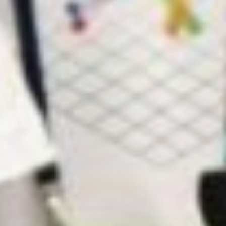
в процессе которой их проверяли
на знания кино, мультфильмов, музыки
и литературы. Конечно же, все вопросы
были на железнодорожную тематику. В это
время для наставников прошел круглый
стол, где они обсудили важные вопросы
конкурса.
Второй день мероприятия стал
экскурсионным. Конкурсантов и их
наставников ждала насыщенная
познавательная программа, в рамках
которой они посетили учебные
учреждения, связанные
с железнодорожным транспортом
и профессиями, близкими к ним. Среди них
были: Дальневосточный учебный центр
профессиональных квалификаций,
Дальневосточный государственный
университет путей сообщения
и Дальневосточная детская железная
дорога.
В Дальневосточном учебном центре
профессиональных квалификаций
для ребят провели экскурсию по учебному