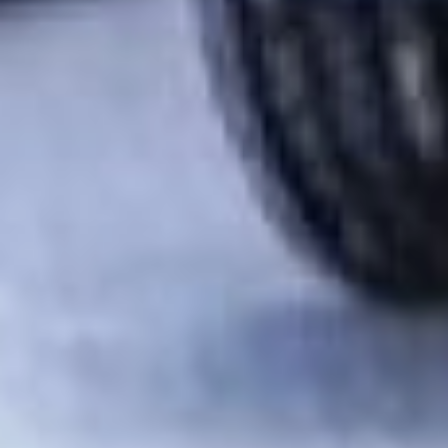
слово держат – на
протяжении пяти лет, к
2024 году весь
подвижной состав на
территории города будет
обновлён, — подчеркнул
Сергей Кравчук мэр
Хабаровска. — Это
финансово тяжело –
сразу обновить весь парк
машин, вот здесь на
маршруте всего четыре
автобуса, и перевозчик
одномоментно их
заменил, а там где на
маршруте десять –
двадцать машин сразу
это сделать сложно.
Поэтому перевозчики
действуют постепенно.
Кроме того, обновляется
и муниципальный
транспорт. В прошлом
году мы получили из