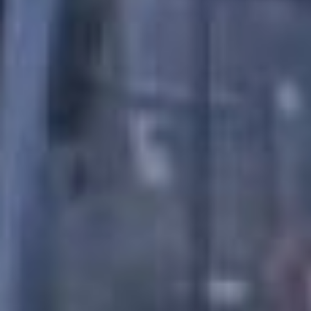
— Я, как человек,
который целый день на
ногах, очень рада новой
машине, — отмечает
Ирина Андронова,
кондуктор автобуса
маршрута № 30. — Тепло
в салоне – это ли не
счастье. Правда,
кондиционеров в нём нет,
ну да ладно, будем окна
летом открывать. А вот
старые автобусы часто
ломались, и из-за этого
сходили с линии. Мы
теряли в деньгах, люди
мёрзли на остановках.
Сейчас тьфу-тьфу, ходим
по расписанию. Ну а то,
что тесно… Пассажиры
многие говорят – лучше
плохо ехать, чем хорошо
идти, втянем животы,