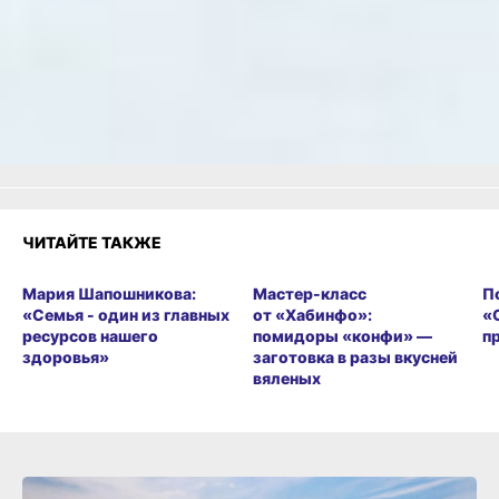
Как вам материал?
Огонь!
Супер
Удивило
Грустно
Злость
Разочарование
ЧИТАЙТЕ ТАКЖЕ
Мария Шапошникова:
Мастер-класс
П
«Семья - один из главных
от «Хабинфо»:
«
ресурсов нашего
помидоры «конфи» —
п
здоровья»
заготовка в разы вкусней
вяленых