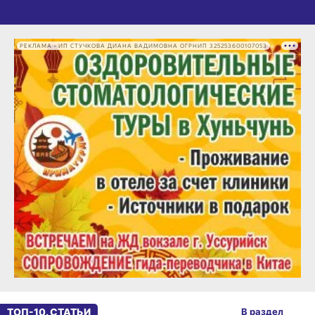
РЕКЛАМА • ИП СТУЧКОВА ДИАНА ВАДИМОВНА ОГРНИП 325253600107053
ТОП-10. СТАТЬИ
В раздел