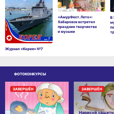
«АмурФест. Лето»:
В
Хабаровск встретил
м
праздник творчества
п
и музыки
т
Журнал «Корея» №7
ФОТОКОНКУРСЫ
ЗАВЕРШЁН
ЗАВЕРШЁН
Нарисуй защитн