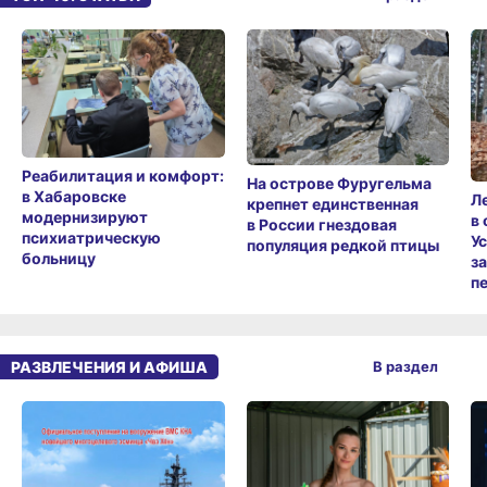
Реабилитация и комфорт:
На острове Фуругельма
в Хабаровске
Л
крепнет единственная
модернизируют
в
в России гнездовая
психиатрическую
У
популяция редкой птицы
больницу
з
п
РАЗВЛЕЧЕНИЯ И АФИША
В раздел