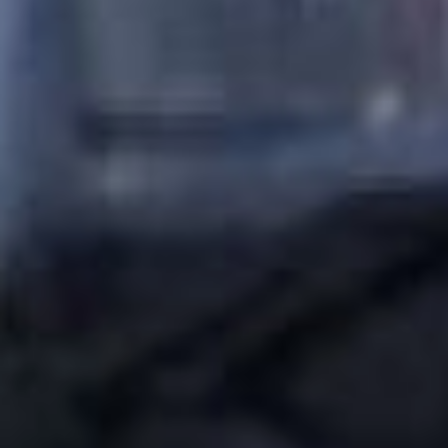
выдохнем и зайдём в
салон, чем будем
трястись в стареньком
«корейце».
Каждый автобус
обошёлся перевозчику в
четыре миллиона
шестьсот тысяч рублей.
Заменили весь парк
машин. Рассчитываться
за них будут постепенно.
По словам коммерсанта,
пока новые автобусы
ходят на линии всего две
недели, и жалоб от
пассажиров они не
слышали, в отличие от
прошлого года. Но, если
люди станут говорить, что
в автобусах тесно,
возможно, перевозчик
рассмотрит вариант
приобретения ещё одной
машины, чтобы автобусы