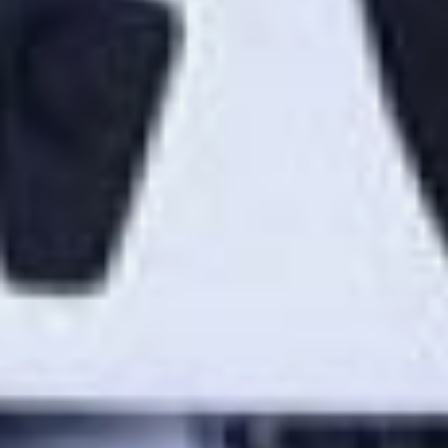
(зависит от времени
выполнения рейса). «ПАЗ
Вектор Некст» - это
двадцать четыре стоячих
места и восемнадцать
мест для сидения. Так что
поводов для жалоб на
тесноту у пассажиров
быть не должно.
В этом году хабаровские
перевозчики планируют
приобрести восемьдесят
новых автобусов разного
класса вместимости.
Преимущество у машин,
работающих на газе. Пока
водители заправляются
на передвижной
заправке. Но уже к
апрелю власти обещают
открыть стационарную
станцию напротив
кладбища.
— Предприниматели своё