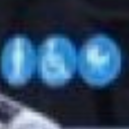
ходили чаще и давки не
возникало.
— Мы работаем на этом
маршруте с 1996 года, —
говорит Вероника
Шардакова, хабаровский
перевозчик, маршрут №
30. — Пока к нам никто
не обращался по поводу
того, что в час пик тесно.
Но даже если купим ещё
один автобус, придётся
обращаться в управление
транспорта, изменять
расписание. Впрочем, это