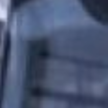
время ломались, они
холодные были, пока
дождёшься на остановке
– промёрзнешь, и в
автобусе не согреешься.
Удобные, чистые,
светлые, да, это плюс. Но
в час пик ни о какой
социальной дистанции
речи не идёт – как
селёдки в бочке едем.
Особенно, когда дети со
школы набиваются –
вообще не продохнуть.
30 маршрут хабаровск