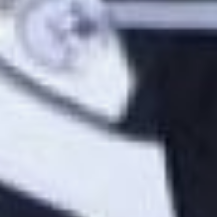
не так всё сложно,
главное, чтобы наши
пассажиры были
довольны.
По информации
хабаровского управления
транспорта, в среднем по
маршруту №30
ежедневно перевозится
1938 пассажиров (это
данные за первую
январскую неделю и
декабрь 2021 года, —
прим. автора). В среднем
«тридцадка» ежедневно
выполняет 48 рейсов. На
один рейс приходится
сорок пассажиров. С
учетом сменяемости
пассажиров
среднедневное
наполнение автобуса -
около двадцати человек