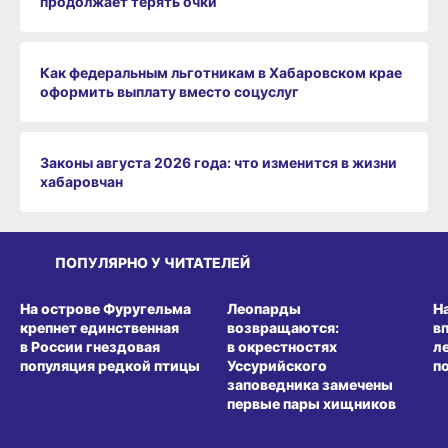
Как федеральным льготникам в Хабаровском крае
оформить выплату вместо соцуслуг
Законы августа 2026 года: что изменится в жизни
хабаровчан
ПОПУЛЯРНО У ЧИТАТЕЛЕЙ
СРЕДА ОБИТАНИЯ
СРЕДА ОБИТАНИЯ
СР
На острове Фуругельма
Леопарды
Н
крепнет единственная
возвращаются:
в
в России гнездовая
в окрестностях
л
популяция редкой птицы
Уссурийского
п
заповедника замечены
первые пары хищников