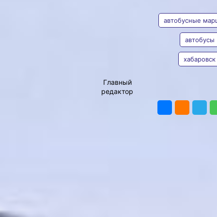
АВТОР
ТЕГИ
стоимость
проезда от
автобусные мар
состояния
автобусы
автобуса?
хабаровск
Владимир
Хабаровские перевозчики
Мишин
продолжают обновлять
Главный
автобусный парк. В
редактор
ПОДЕЛИТЬ
прошлом году в краевом
центре на маршруты
вышло ещё шестьдесят
восемь новеньких машин,
сегодня больше половины
подвижного состава в
городе заменено. На днях
перемены заметили и
пассажиры тридцатого
маршрута. Там
коммерсант купил
четыре новых «ПАЗ
Вектор Некст».
30
маршрут хабаровск