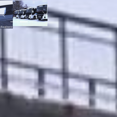
Previous
Next
Автобусы среднего
класса отечественного
производства,
работающие на
газомоторном топливе,
перевозчик приобрёл в
лизинг в конце прошлого
года. Уже две недели
беленькие «пазики» возят
хабаровчан по маршруту
«Картонно-рубероидный
завод» -
«Индустриальный
посёлок». В них тепло,
есть видеонаблюдение,
для перевозки
маломобильных групп
граждан – инвалидов-