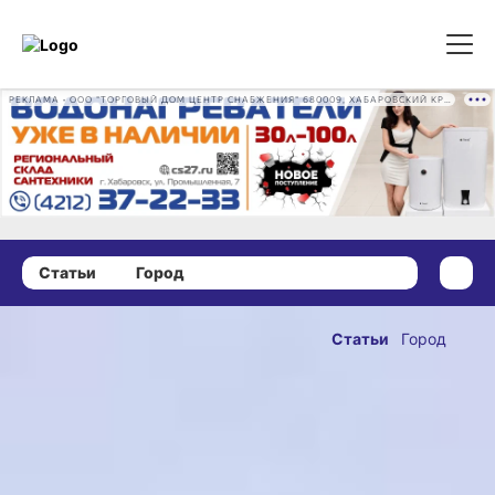
РЕКЛАМА • ООО "ТОРГОВЫЙ ДОМ ЦЕНТР СНАБЖЕНИЯ" 680009, ХАБАРОВСКИЙ КРАЙ, ГОРОД ХАБАРОВСК, ПРОМЫШЛЕННАЯ УЛ., Д. 7 ОГРН 1162724073930
Статьи
Город
17 января 2022 г., 17:23
В Хабаровске
Статьи
Город
обновили
ОПУБЛИКОВАНО
маршрут
17 января 2022 г., 17:23
№30.
Зависит ли