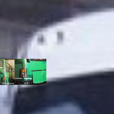
колясочников и мам с
колясками –
используется аппарель.
Многим хабаровчанам,
живущим на Пятой
площадке и в Южном
такие автобусы пришлись
по вкусу. Но пассажиры
отметили, что места в
салоне теперь явно
меньше.
30 маршрут
хабаровск
Previous
Next
— Наконец-то мы
дождались, и, как белые
люди, едем в новом
автобусе, — говорит
хабаровчанка Мария
Веселова. — Раньше эти
старые «корейцы» всё