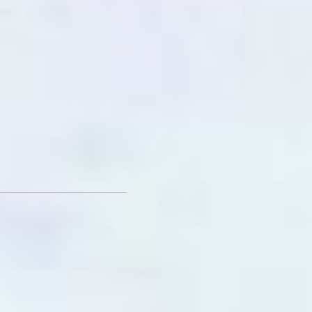
только экологичней
машин, работающих на
бензине или солярке, этот
вид топлива дешевле. Но
лизинг за новые автобусы
требует ежемесячных
платежей, и, наверное,
поэтому стоимость
проезда на маршруте №
30 выросла с двадцати
пяти до тридцати рублей.
Мария Полякова Фото
автора
Дорога раздора: почему
ссорятся хабаровские
защитники природы и
«элита»? -
читайте по
ссылке
Читайте нас в соцсетях:
ВКонтакте
,
Одноклассники,
Телеграм
или
Яндекс.Дзен
и
МАКС