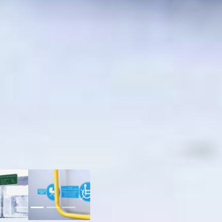
Москвы двадцать
троллейбусов, этой
весной придут девять
новых – не старше семи
лет – трамваев. В 2022
году мы за счёт
городского бюджета
отремонтируем
контактную сеть и
трамвайные пути МУП
«Городской
электрический
транспорт», в следующем
– будем закладывать в
бюджет средства на
приобретение новых
автобусов.
Previous
Next
Газовые автобусы не