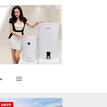
4073930
я
 АМУР