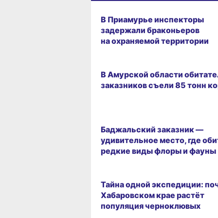
07.02.2025 13:52
В Приамурье инспекторы
задержали браконьеров
на охраняемой территории
25.01.2025 19:07
В Амурской области обитате
заказников съели 85 тонн к
СРЕДА ОБИТАНИЯ
Баджальский заказник —
удивительное место, где об
редкие виды флоры и фауны
ОБРАЗ ЖИЗНИ
Тайна одной экспедиции: по
Хабаровском крае растёт
популяция черноклювых