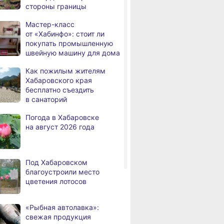
стороны границы
дня
Всемирный день кошек
Мастер-класс
В сёлах Хабаровского края
,
от «Хабинфо»: стоит ли
а
создают новые
покупать промышленную
пространства
швейную машину для дома
Арт‑объекты и спортивные
,
Как пожилым жителям
а
площадки станут частью
Хабаровского края
Весеннее чтение
Музыка нас св
обновлённого сквера
бесплатно съездить
редакции «Хабинфо» —
Юбилей оркес
в Хабаровске
в санаторий
в поисках уюта и тепла
и фестиваль 
В районе имени Лазо
в Хабаровске
,
Погода в Хабаровске
а
заканчивают ремонт дороги
на август 2026 года
Переяславка — Аргунское
ский
ный театр
Тысячи жителей
 вековой сезон
а
Хабаровского края
Под Хабаровском
премьерой
переедут в новые квартиры
благоустроили место
в 2026 году
цветения лотосов
Дмитрий Демешин наградил
,
а
лучших представителей
«Рыбная автолавка»:
строительной отрасли
свежая продукция