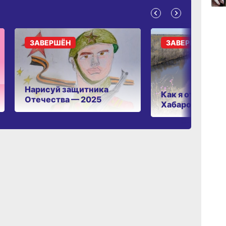
15:34
вчер
ЗАВЕРШЁН
ЗАВЕРШЁН
15:03
вчер
Нарисуй защитника
Как я отдыхаю 
Отечества — 2025
Хабаровском к