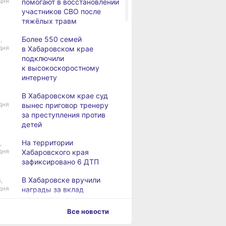
дня
помогают в восстановлении
участников СВО после
тяжёлых травм
Более 550 семей
,
дня
в Хабаровском крае
подключили
к высокоскоростному
интернету
В Хабаровском крае суд
дня
вынес приговор тренеру
за преступления против
детей
На территории
,
дня
Хабаровского края
зафиксировано 6 ДТП
В Хабаровске вручили
,
дня
награды за вклад
в развитие спорта
Все новости
Хабаровск готовится
,
дня