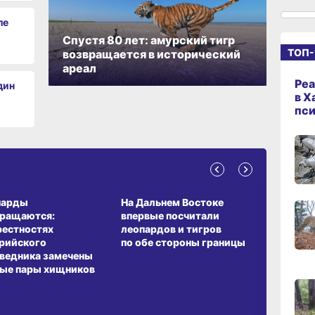
ле
12:03
сего
Спустя 80 лет: амурский тигр
ТОП-
возвращается в исторический
ареал
Реа
дин
11:21,
в Х
сего
пс
10:29
сего
А ОБИТАНИЯ
СРЕДА ОБИТАНИЯ
ЗЕМЛЯКИ
парды
На Дальнем Востоке
Пионовый
09:4
вращаются:
впервые посчитали
хабаровч
сего
рестностях
леопардов и тигров
Воронкев
рийского
по обе стороны границы
ведника замечены
09:2
ые пары хищников
сего
08:02