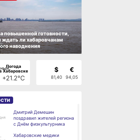
а повышенной готовности,
 ждать ли хабаровчанам
ого наводнения
Погода
$
€
в Хабаровске
+21.2°C
81,40
94,05
ОСТИ
Дмитрий Демешин
,
дня
поздравил жителей региона
с Днём физкультурника
Хабаровские медики
,