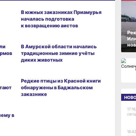
06.02.2025 14:18
В южных заказниках Приамурья
началась подготовка
к возвращению аистов
Рек
17.01.2025 19:00
Или
нов
ли
В Амурской области начались
ормов
традиционные зимние учёты
диких животных
26.06.2024 14:35
Редкие птицы из Красной книги
итают
обнаружены в Баджальском
заказнике
НОВ
17:16
сего
чему в
16:42