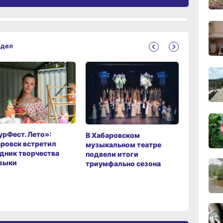
сего
18:28
вчер
здел
18:14
вчер
17:31
вчер
рФест. Лето»:
Хабаров
В Хабаровском
ровск встретил
музыкаль
музыкальном театре
16:51,
дник творчества
завершил
подвели итоги
вчер
зыки
мировой 
триумфально сезона
16:09
вчер