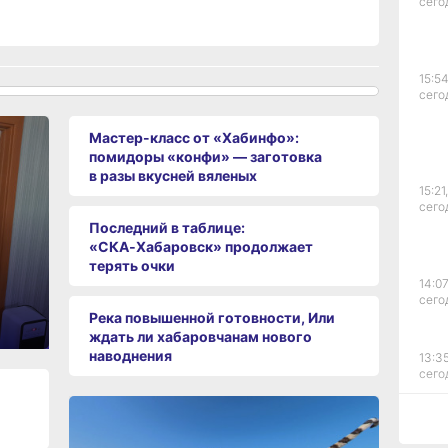
сего
15:54
сего
Мастер-класс от «Хабинфо»:
помидоры «конфи» — заготовка
в разы вкусней вяленых
15:21,
сего
Последний в таблице:
«СКА‑Хабаровск» продолжает
терять очки
14:07
сего
Река повышенной готовности, Или
ждать ли хабаровчанам нового
наводнения
13:35
сего
12:54
сего