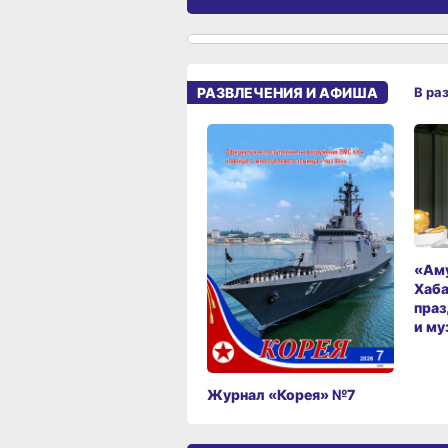
РАЗВЛЕЧЕНИЯ И АФИША
В ра
«Аму
Хаба
праз
и му
Журнал «Корея» №7