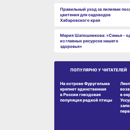
Правильный уход за лилиями пос
цветения для садоводов
Хабаровского края
Мария Шапошникова: «Семья - о
из главных ресурсов нашего
здоровья»
ПОПУЛЯРНО У ЧИТАТЕЛЕЙ
СРЕДА ОБИТАНИЯ
СРЕД
На острове Фуругельма
Лео
крепнет единственная
воз
в России гнездовая
в ок
популяция редкой птицы
Уссу
запо
перв