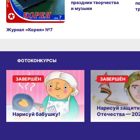
праздник творчества
п
и музыки
т
Журнал «Корея» №7
ФОТОКОНКУРСЫ
ЗАВЕРШЁН
ЗАВЕРШЁН
Нарисуй защитн
Нарисуй бабушку!
Отечества — 20