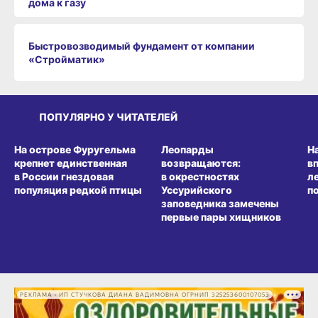
дома к газу
Быстровозводимый фундамент от компании
«Стройматик»
ПОПУЛЯРНО У ЧИТАТЕЛЕЙ
СРЕДА ОБИТАНИЯ
СРЕДА ОБИТАНИЯ
СР
На острове Фуругельма
Леопарды
Н
крепнет единственная
возвращаются:
в
в России гнездовая
в окрестностях
л
популяция редкой птицы
Уссурийского
п
заповедника замечены
первые пары хищников
РЕКЛАМА • ИП СТУЧКОВА ДИАНА ВАДИМОВНА ОГРНИП 325253600107053