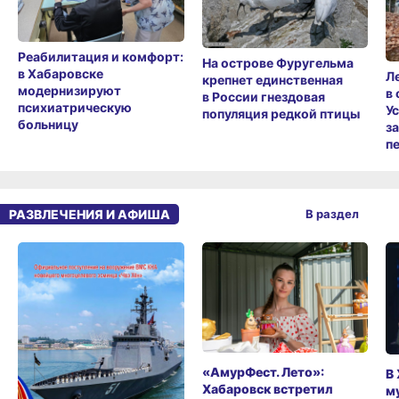
Реабилитация и комфорт:
На острове Фуругельма
в Хабаровске
Л
крепнет единственная
модернизируют
в
в России гнездовая
психиатрическую
У
популяция редкой птицы
больницу
з
п
РАЗВЛЕЧЕНИЯ И АФИША
В раздел
«АмурФест. Лето»:
В
Хабаровск встретил
м