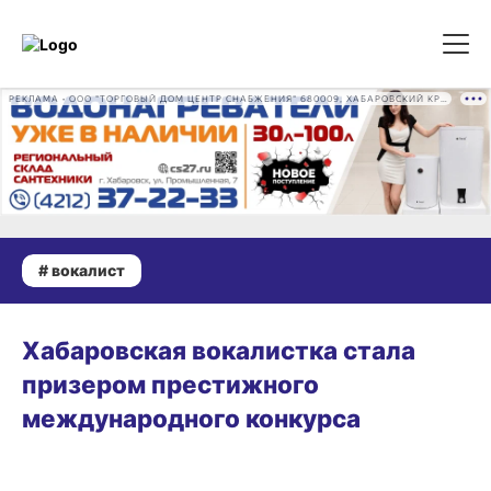
РЕКЛАМА • ООО "ТОРГОВЫЙ ДОМ ЦЕНТР СНАБЖЕНИЯ" 680009, ХАБАРОВСКИЙ КРАЙ, ГОРОД ХАБАРОВСК, ПРОМЫШЛЕННАЯ УЛ., Д. 7 ОГРН 1162724073930
# вокалист
31.03.2025 16:47
Хабаровская вокалистка стала
призером престижного
международного конкурса
14.01.2025 18:00