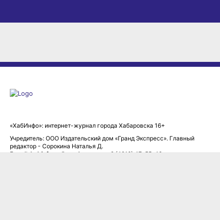
Оставаясь на сайте, Вы даете согласие на использование
cookies, которые применяются для повышения качества
рекомендаций согласно
Политике
. Отказаться от cookies,
«ХабИнфо»: интернет-журнал города Хабаровска 16+
можно через настройки Вашего браузера.
Учредитель: ООО Издательский дом «Гранд Экспресс». Главный
редактор - Сорокина Наталья Д.
OK
E-mail:
habinfo.ru@yandex.ru
; тел. 8 (4212) 47-55-48.
Рекламная служба:
reklama@habex.ru
. Телефоны: (4212) 30-99-80,
79-44-92
Любое использование либо копирование материалов, фотографий,
подборки материалов сайта, элементов дизайна и оформления
допускается с письменного согласования с администрацией сайта
и прямой индексируемой гиперссылкой на сайт Habinfo.ru.
Мнение авторов статей может не совпадать с позицией редакции.