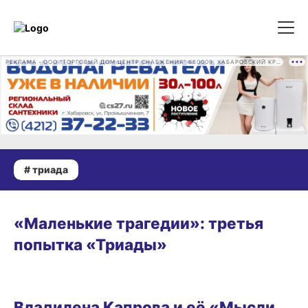
РЕКЛАМА • ООО "ТОРГОВЫЙ ДОМ ЦЕНТР СНАБЖЕНИЯ" 680009, ХАБАРОВСКИЙ КРАЙ, ГОРОД ХАБАРОВСК, ПРОМЫШЛЕННАЯ УЛ., Д. 7 ОГРН 1162724073930
# триада
РАЗВЛЕЧЕНИЯ
«Маленькие трагедии»: третья
попытка «Триады»
РАЗВЛЕЧЕНИЯ
Владилена Капрова и её «Мысли