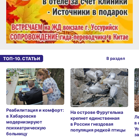
ТОП-10. СТАТЬИ
В раздел
Реабилитация и комфорт:
На острове Фуругельма
в Хабаровске
Л
крепнет единственная
модернизируют
в
в России гнездовая
психиатрическую
У
популяция редкой птицы
больницу
з