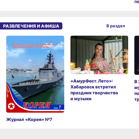
п
РАЗВЛЕЧЕНИЯ И АФИША
В раздел
«АмурФест. Лето»:
В
Хабаровск встретил
м
праздник творчества
п
и музыки
т
Журнал «Корея» №7