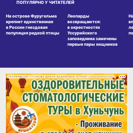
ПОПУЛЯРНО У ЧИТАТЕЛЕЙ
СРЕДА ОБИТАНИЯ
СРЕДА ОБИТАНИЯ
СР
На острове Фуругельма
Леопарды
Н
крепнет единственная
возвращаются:
в
в России гнездовая
в окрестностях
л
популяция редкой птицы
Уссурийского
п
заповедника замечены
первые пары хищников
РЕКЛАМА • ИП СТУЧКОВА ДИАНА ВАДИМОВНА ОГРНИП 325253600107053