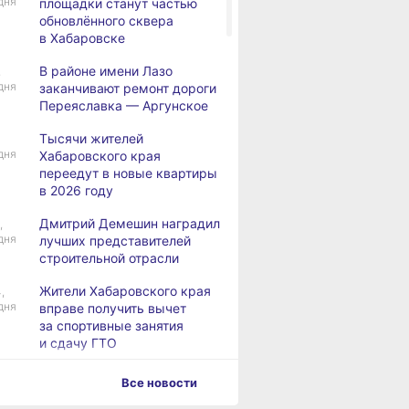
дня
площадки станут частью
обновлённого сквера
в Хабаровске
В районе имени Лазо
,
дня
заканчивают ремонт дороги
Переяславка — Аргунское
Тысячи жителей
дня
Хабаровского края
переедут в новые квартиры
в 2026 году
Дмитрий Демешин наградил
,
дня
лучших представителей
строительной отрасли
Жители Хабаровского края
,
дня
вправе получить вычет
за спортивные занятия
и сдачу ГТО
В Хабаровске уровень
,
Все новости
дня
Амура достиг 427