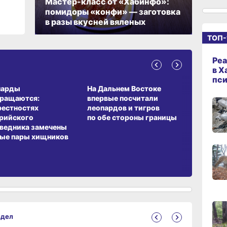
Мастер-класс от «Хабинфо»:
помидоры «конфи» — заготовка
14:09
в разы вкусней вяленых
сего
ТОП-
13:04
Реа
сего
в Х
А ОБИТАНИЯ
СРЕДА ОБИТАНИЯ
ЗЕМЛЯКИ
пс
парды
На Дальнем Востоке
Пионовый
вращаются:
впервые посчитали
хабаровч
12:37
рестностях
леопардов и тигров
Воронкев
сего
рийского
по обе стороны границы
ведника замечены
ые пары хищников
11:14,
сего
10:21,
сего
здел
09:4