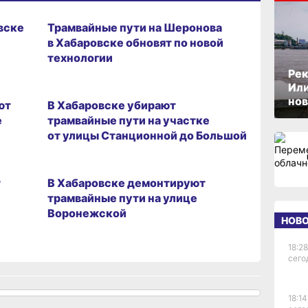
09.05.2026 17:16
вске
Трамвайные пути на Шеронова
в Хабаровске обновят по новой
технологии
Рек
07.10.2024 18:30
Или
нов
ют
В Хабаровске убирают
е
трамвайные пути на участке
от улицы Станционной до Большой
10.06.2024 10:39
т
В Хабаровске демонтируют
трамвайные пути на улице
Воронежской
НОВ
18:28
сего
18:14