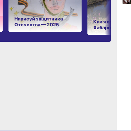
17:36
вчер
Нарисуй защитника
Как я отдыхаю 
Отечества — 2025
Хабаровском к
17:09
вчер