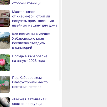
стороны границы
дня
с инвалидностью
трудоустроены
Мастер-класс
Весеннее чтение
Музыка нас св
в Хабаровском крае
от «Хабинфо»: стоит ли
редакции «Хабинфо» —
Юбилей оркес
покупать промышленную
в поисках уюта и тепла
и фестиваль 
Магнитные бури,
,
швейную машину для дома
в Хабаровске
дня
радиационный фон и пробки
в Хабаровске 7 августа
Как пожилым жителям
ский
Хабаровского края
Какой сегодня день: День
3,
ный театр
бесплатно съездить
дня
маяка
 вековой сезон
в санаторий
премьерой
В вузы Хабаровского края
,
Погода в Хабаровске
а
в этом году подали свыше
на август 2026 года
100 тысяч заявлений
Троих хабаровских
,
а
пожарных наградили
Под Хабаровском
медалями «За спасение
благоустроили место
на пожаре»
цветения лотосов
Вес
«Дачный сезон-2024»
кра
В Николаевске-на-Амуре
,
а
по нацпроекту капитально
«Рыбная автолавка»:
ЗАВЕРШЁН
ЗА
ремонтируют кровлю Дома
свежая продукция
культуры