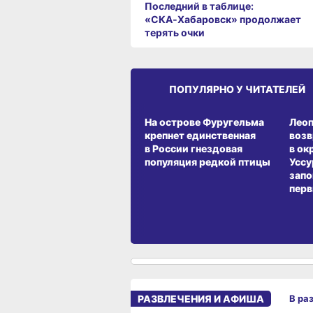
Последний в таблице:
«СКА‑Хабаровск» продолжает
терять очки
ПОПУЛЯРНО У ЧИТАТЕЛЕЙ
СРЕДА ОБИТАНИЯ
СРЕД
На острове Фуругельма
Лео
крепнет единственная
воз
в России гнездовая
в ок
популяция редкой птицы
Уссу
запо
перв
РАЗВЛЕЧЕНИЯ И АФИША
В ра