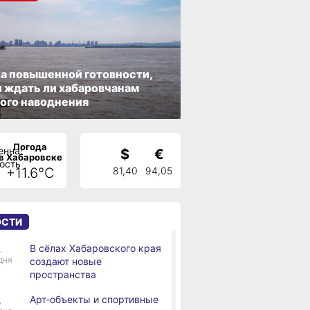
а повышенной готовности,
 ждать ли хабаровчанам
ого наводнения
Погода
$
€
в Хабаровске
+11.6°C
81,40
94,05
ОСТИ
В сёлах Хабаровского края
,
дня
создают новые
пространства
Арт‑объекты и спортивные
,