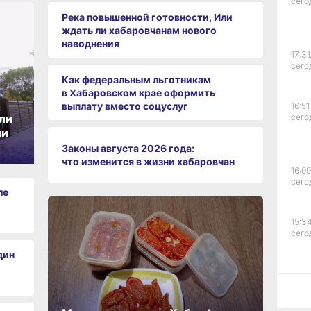
сего
Река повышенной готовности, Или
ждать ли хабаровчанам нового
наводнения
17:31
сего
Как федеральным льготникам
в Хабаровском крае оформить
выплату вместо соцуслуг
16:51,
ли
сего
ии
Законы августа 2026 года:
что изменится в жизни хабаровчан
16:09
сего
ле
15:34
сего
дин
15:03
сего