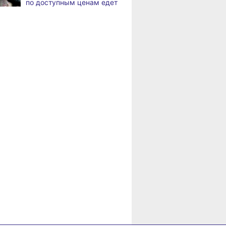
по доступным ценам едет
в районы Хабаровского
В Хабаровске
,
края
а
на общественный транспорт
наносят слоганы
в
Пенсионерам
для туристов и жителей
рае
Хабаровского края
положена доплата
В Николаевске-на-Амуре
,
за иждивенцев
а
появится «умная»
спортивная площадка