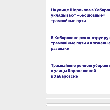
22.07.2026 17:44
На улице Шеронова в Хабаро
укладывают «бесшовные»
трамвайные пути
08.04.2026 18:03
В Хабаровске реконструиру
трамвайные пути и ключевы
развязки
11.09.2024 17:00
Трамвайные рельсы убираю
с улицы Воронежской
в Хабаровске