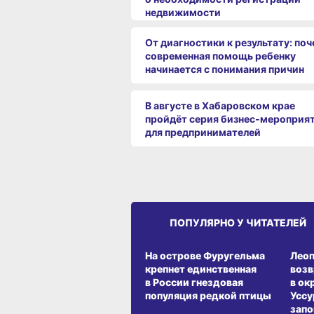
недвижимости
От диагностики к результату: по
современная помощь ребенку
начинается с понимания причин
В августе в Хабаровском крае
пройдёт серия бизнес‑мероприя
для предпринимателей
ПОПУЛЯРНО У ЧИТАТЕЛЕЙ
СРЕДА ОБИТАНИЯ
СРЕД
На острове Фуругельма
Лео
крепнет единственная
воз
в России гнездовая
в ок
популяция редкой птицы
Уссу
запо