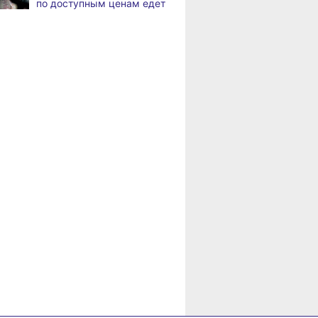
по доступным ценам едет
по документообороту
в районы Хабаровского
и сопровождению продаж
края
«Раскладушки» и «книжки»
,
Пенсионерам
а
стали чаще выбирать
Хабаровского края
пользователи
положена доплата
за иждивенцев
Магнитные бури,
,
а
радиационный фон и пробки
в Хабаровске 6 августа
Какой сегодня день:
,
а
Всемирный день борьбы
за запрещение ядерного
оружия