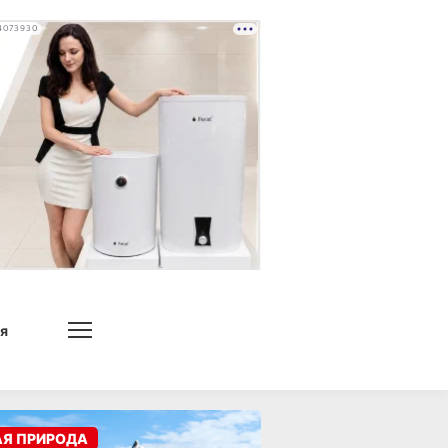
4073930
я
АЯ ПРИРОДА