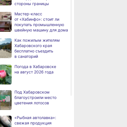
стороны границы
человек
Мастер-класс
В Хабаровске из горящей
,
от «Хабинфо»: стоит ли
а
квартиры на Чехова
покупать промышленную
эвакуировали 6 человек
Вес
швейную машину для дома
«Дачный сезон-2024»
кра
В трёх районах
,
Как пожилым жителям
а
Хабаровского края
Хабаровского края
ЗАВЕРШЁН
ЗА
установился высокий класс
бесплатно съездить
пожарной опасности
в санаторий
В угледобывающем районе
,
Погода в Хабаровске
а
Хабаровского края
на август 2026 года
модернизировали 4G
в
рае
Правительство
,
а
Хабаровского края
Под Хабаровском
возрождает
благоустроили место
Дальневосточную студию
цветения лотосов
кинохроники
В команду крупного
,
«Рыбная автолавка»:
а
издательского дома
свежая продукция
требуется специалист