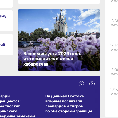
вчер
чему
18:23
вчер
тий
17:36
вчер
Законы августа 2026 года:
что изменится в жизни
хабаровчан
17:09
вчер
16:17,
А ОБИТАНИЯ
СРЕДА ОБИТАНИЯ
ЗЕМЛЯКИ
вчер
парды
На Дальнем Востоке
Пионовый
вращаются:
впервые посчитали
хабаровч
рестностях
леопардов и тигров
Воронкев
рийского
по обе стороны границы
15:44
ведника замечены
вчер