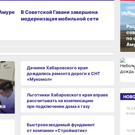
19.05.2026 12:41
-Амуре
В Советской Гавани завершена
модернизация мобильной сети
Рос
со
по 
Аму
Дачники Хабаровского края
дождались ремонта дороги к СНТ
«Мукомол»
Льготники Хабаровского края вправе
НОВ
рассчитывать на компенсацию
на
при подключении дома к газу
19:34
вчер
Быстровозводимый фундамент
от компании «Стройматик»
19:06