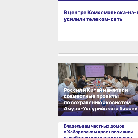
25.05.2026 10:27
В центре Комсомольска-на
усилили телеком-сеть
Россия и Китай наметили
совместные проекты
по сохранению экосистем
Амуро‑Уссурийского бассей
Владельцам частных домов
в Хабаровском крае напомнили
о необходимости регистрации