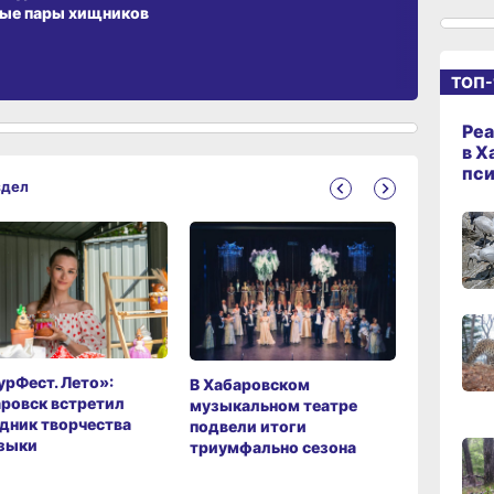
ые пары хищников
15:08
ТОП-
вчер
Реа
14:22
в Х
вчер
пс
здел
13:4
вчер
13:06
вчер
рФест. Лето»:
Хабаров
В Хабаровском
ровск встретил
музыкаль
музыкальном театре
дник творчества
завершил
подвели итоги
зыки
мировой 
триумфально сезона
12:19
вчер