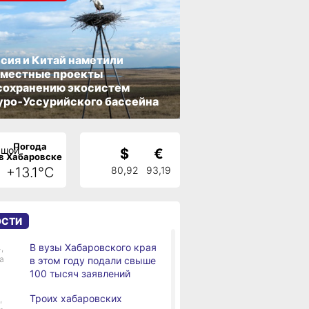
сия и Китай наметили
вместные проекты
сохранению экосистем
ро‑Уссурийского бассейна
Погода
$
€
в Хабаровске
+13.1°C
80,92
93,19
ОСТИ
В вузы Хабаровского края
,
а
в этом году подали свыше
100 тысяч заявлений
Троих хабаровских
,