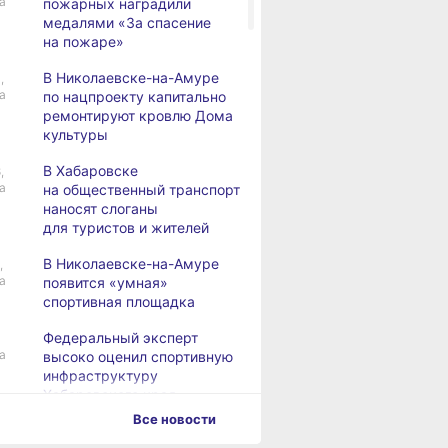
а
пожарных наградили
медалями «За спасение
на пожаре»
В Николаевске-на-Амуре
,
а
по нацпроекту капитально
ремонтируют кровлю Дома
культуры
В Хабаровске
,
а
на общественный транспорт
наносят слоганы
для туристов и жителей
В Николаевске-на-Амуре
,
а
появится «умная»
спортивная площадка
Федеральный эксперт
ВИТРИНА
ЛЬГОТЫ И ПЕНСИ
а
высоко оценил спортивную
 парк
Мастер-класс
Как пожилым
инфраструктуру
анки Олеси
от «Хабинфо»: стоит ли
Хабаровского
Хабаровского края
ич
покупать промышленную
бесплатно съ
Все новости
швейную машину
в санаторий
Дебаркадеры с памятными
,
для дома
а