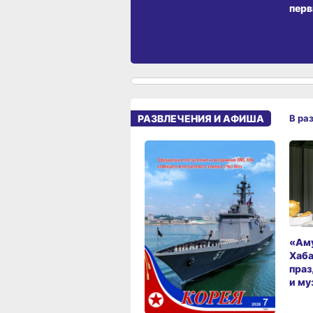
перв
РАЗВЛЕЧЕНИЯ И АФИША
В ра
«Аму
Хаба
праз
и му