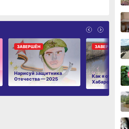
11:43
вчер
11:09
вчер
ЗАВЕРШЁН
ЗАВЕРШЁН
10:33
вчер
Нарисуй защитника
Как я отдыхаю 
Отечества — 2025
Хабаровском к
10:10
вчер
09:52
вчер