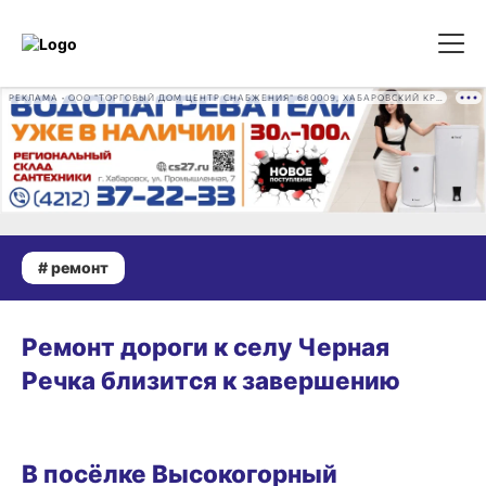
РЕКЛАМА • ООО "ТОРГОВЫЙ ДОМ ЦЕНТР СНАБЖЕНИЯ" 680009, ХАБАРОВСКИЙ КРАЙ, ГОРОД ХАБАРОВСК, ПРОМЫШЛЕННАЯ УЛ., Д. 7 ОГРН 1162724073930
# ремонт
27.10.2025 14:43
Ремонт дороги к селу Черная
Речка близится к завершению
22.10.2025 13:23
В посёлке Высокогорный