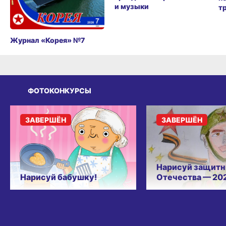
и музыки
т
Журнал «Корея» №7
ФОТОКОНКУРСЫ
ЗАВЕРШЁН
ЗАВЕРШЁН
Нарисуй защитн
Нарисуй бабушку!
Отечества — 20