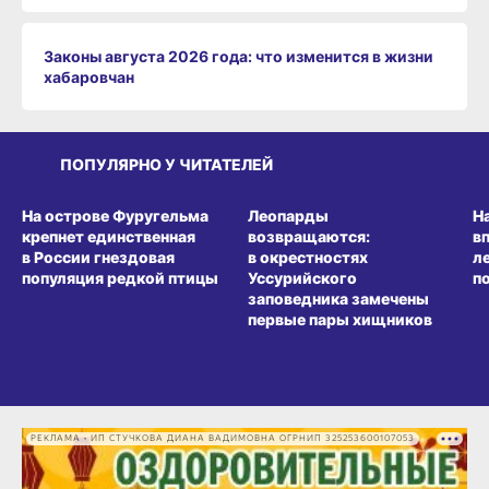
Законы августа 2026 года: что изменится в жизни
хабаровчан
ПОПУЛЯРНО У ЧИТАТЕЛЕЙ
СРЕДА ОБИТАНИЯ
СРЕДА ОБИТАНИЯ
СР
На острове Фуругельма
Леопарды
Н
крепнет единственная
возвращаются:
в
в России гнездовая
в окрестностях
л
популяция редкой птицы
Уссурийского
п
заповедника замечены
первые пары хищников
РЕКЛАМА • ИП СТУЧКОВА ДИАНА ВАДИМОВНА ОГРНИП 325253600107053