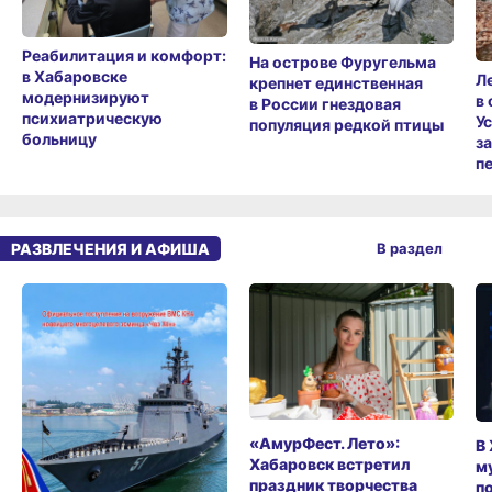
Реабилитация и комфорт:
На острове Фуругельма
в Хабаровске
Л
крепнет единственная
модернизируют
в
в России гнездовая
психиатрическую
У
популяция редкой птицы
больницу
з
п
РАЗВЛЕЧЕНИЯ И АФИША
В раздел
«АмурФест. Лето»:
В
Хабаровск встретил
м
праздник творчества
п