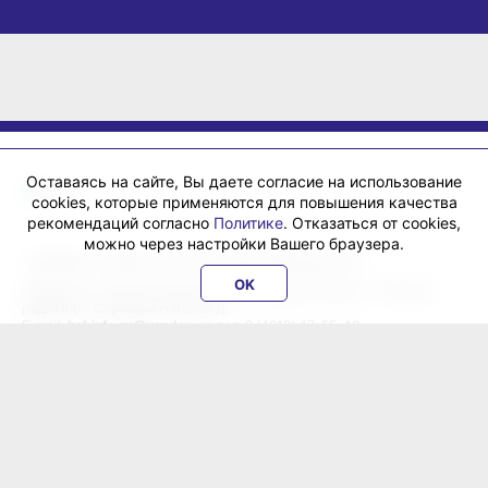
Оставаясь на сайте, Вы даете согласие на использование
cookies, которые применяются для повышения качества
рекомендаций согласно
Политике
. Отказаться от cookies,
можно через настройки Вашего браузера.
«ХабИнфо»: интернет-журнал города Хабаровска 16+
OK
Учредитель: ООО Издательский дом «Гранд Экспресс». Главный
редактор - Сорокина Наталья Д.
E-mail:
habinfo.ru@yandex.ru
; тел. 8 (4212) 47-55-48.
Рекламная служба:
reklama@habex.ru
. Телефоны: (4212) 30-99-80,
79-44-92
Любое использование либо копирование материалов, фотографий,
подборки материалов сайта, элементов дизайна и оформления
допускается с письменного согласования с администрацией сайта
и прямой индексируемой гиперссылкой на сайт Habinfo.ru.
Мнение авторов статей может не совпадать с позицией редакции.