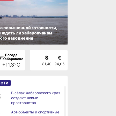
а повышенной готовности,
 ждать ли хабаровчанам
ого наводнения
Погода
$
€
в Хабаровске
+11.3°C
81,40
94,05
ОСТИ
В сёлах Хабаровского края
,
а
создают новые
пространства
Арт‑объекты и спортивные
,