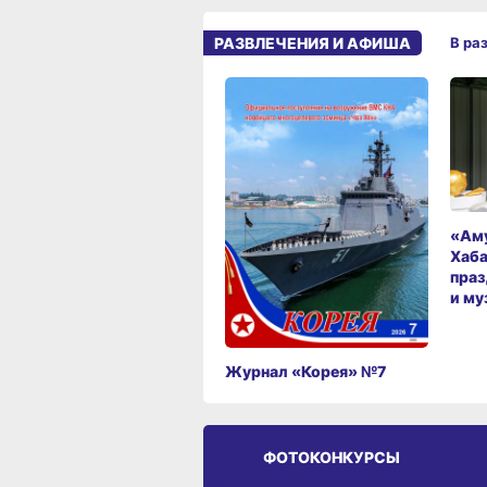
РАЗВЛЕЧЕНИЯ И АФИША
В ра
«Аму
Хаба
праз
и му
Журнал «Корея» №7
ФОТОКОНКУРСЫ