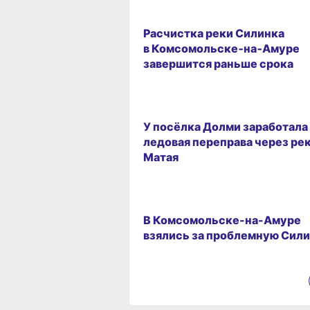
15.02.2026 16:36
Расчистка реки Силинка
в Комсомольске‑на‑Амуре
завершится раньше срока
17.01.2026 12:52
У посёлка Долми заработала
ледовая переправа через ре
Матая
24.12.2025 08:53
В Комсомольске-на-Амуре
взялись за проблемную Сил