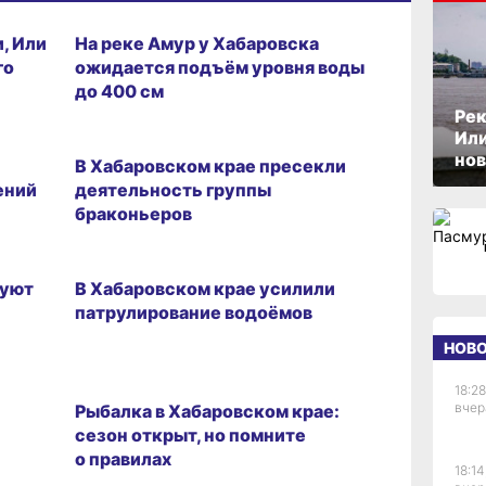
27.07.2026 11:45
, Или
На реке Амур у Хабаровска
го
ожидается подъём уровня воды
до 400 см
Рек
02.07.2026 12:43
Или
нов
В Хабаровском крае пресекли
ений
деятельность группы
браконьеров
26.06.2026 17:28
дуют
В Хабаровском крае усилили
патрулирование водоёмов
НОВ
ВИТРИНА
18:28
вчер
Рыбалка в Хабаровском крае:
сезон открыт, но помните
о правилах
18:14