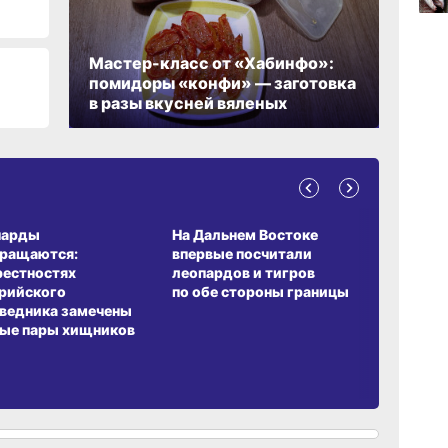
06.0
Мастер-класс от «Хабинфо»:
помидоры «конфи» — заготовка
в разы вкусней вяленых
06.0
А ОБИТАНИЯ
СРЕДА ОБИТАНИЯ
ЗЕМЛЯКИ
парды
На Дальнем Востоке
Пионовый
вращаются:
впервые посчитали
хабаровч
рестностях
леопардов и тигров
Воронкев
рийского
по обе стороны границы
ведника замечены
ые пары хищников