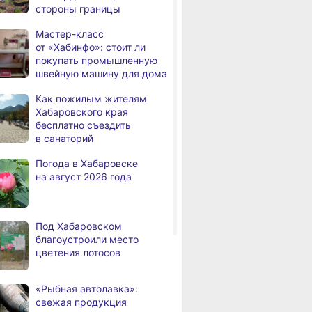
стороны границы
а
с инвалидностью
трудоустроены
Мастер-класс
в Хабаровском крае
от «Хабинфо»: стоит ли
покупать промышленную
Магнитные бури,
,
швейную машину для дома
а
радиационный фон и пробки
в Хабаровске 7 августа
Как пожилым жителям
Хабаровского края
Какой сегодня день: День
3,
бесплатно съездить
а
маяка
в санаторий
В вузы Хабаровского края
8.2026
Погода в Хабаровске
в этом году подали свыше
на август 2026 года
100 тысяч заявлений
Троих хабаровских
8.2026
пожарных наградили
Под Хабаровском
медалями «За спасение
благоустроили место
на пожаре»
цветения лотосов
В Николаевске-на-Амуре
8.2026
по нацпроекту капитально
«Рыбная автолавка»:
ремонтируют кровлю Дома
свежая продукция
культуры