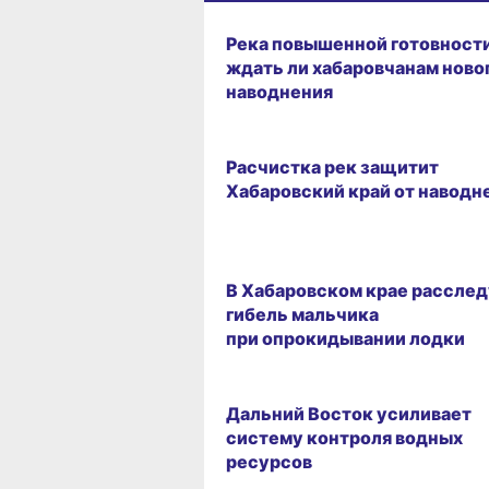
ГОРОД
Река повышенной готовности
ждать ли хабаровчанам ново
наводнения
ГОРОД
Расчистка рек защитит
Хабаровский край от наводн
29.06.2026 12:48
В Хабаровском крае рассле
гибель мальчика
при опрокидывании лодки
23.06.2026 08:55
Дальний Восток усиливает
систему контроля водных
ресурсов