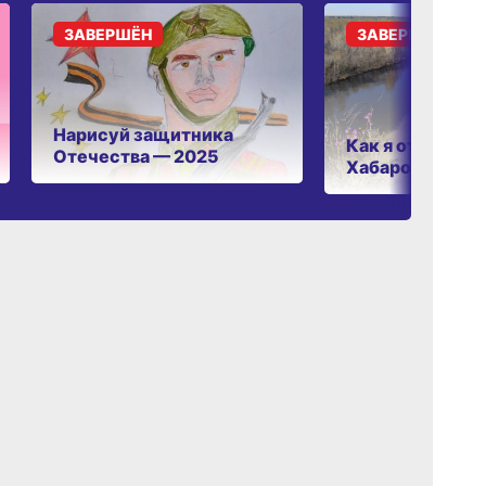
ЗАВЕРШЁН
ЗАВЕРШЁН
Нарисуй защитника
Как я отдыхаю 
Отечества — 2025
Хабаровском к