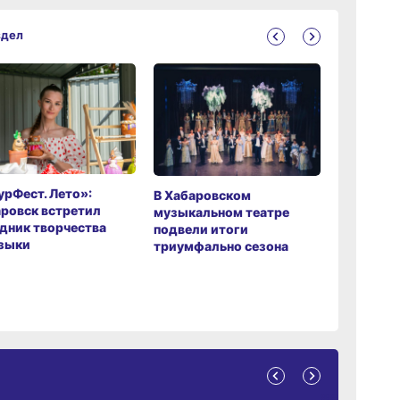
здел
рФест. Лето»:
Хабаров
В Хабаровском
ровск встретил
музыкаль
музыкальном театре
дник творчества
завершил
подвели итоги
зыки
мировой 
триумфально сезона