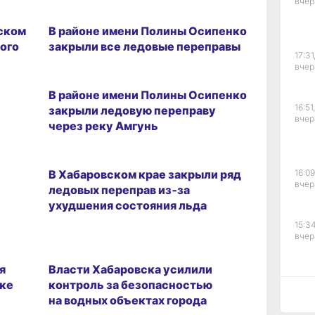
вчер
07.04.2026 13:15
ском
В районе имени Полины Осипенко
ого
закрыли все ледовые переправы
17:31
вчер
04.04.2026 11:25
В районе имени Полины Осипенко
16:51,
закрыли ледовую переправу
вчер
через реку Амгунь
21.03.2026 15:29
В Хабаровском крае закрыли ряд
16:09
вчер
ледовых переправ из‑за
ухудшения состояния льда
15:34
вчер
07.03.2026 10:43
я
Власти Хабаровска усилили
еке
контроль за безопасностью
15:03
на водных объектах города
вчер