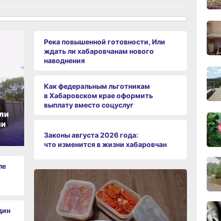
вчер
Река повышенной готовности, Или
09:28
ждать ли хабаровчанам нового
вчер
наводнения
08:0
Как федеральным льготникам
вчер
в Хабаровском крае оформить
выплату вместо соцуслуг
06.0
ли
ии
Законы августа 2026 года:
что изменится в жизни хабаровчан
06.0
ле
06.0
дин