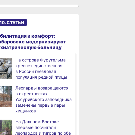
сантиметров
Житель Хабаровского края
,
а
перевёл мошенникам
10. СТАТЬИ
свыше миллиона рублей
В Хабаровске суд
,
билитация и комфорт:
а
рассмотрит дело об ошибке
абаровске модернизируют
при техобслуживании
ихиатрическую больницу
самолёта
На острове Фуругельма
В Хабаровском крае
,
крепнет единственная
а
за сутки произошло 3
в России гнездовая
дорожно-транспортных
популяция редкой птицы
происшествий
Леопарды возвращаются:
В Хабаровске косметолог
в окрестностях
а
осуждена
Уссурийского заповедника
за мошенничество
замечены первые пары
хищников
В Хабаровске потушили
а
крупный пожар
На Дальнем Востоке
в деревянном доме
впервые посчитали
леопардов и тигров по обе
Более сотни граждан
4,