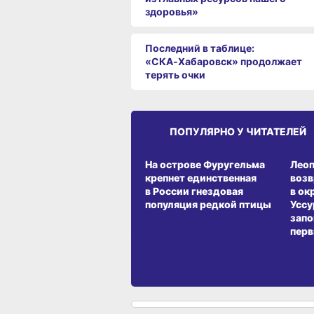
здоровья»
Последний в таблице:
«СКА‑Хабаровск» продолжает
терять очки
ПОПУЛЯРНО У ЧИТАТЕЛЕЙ
СРЕДА ОБИТАНИЯ
СРЕД
На острове Фуругельма
Лео
крепнет единственная
воз
в России гнездовая
в ок
популяция редкой птицы
Уссу
запо
перв