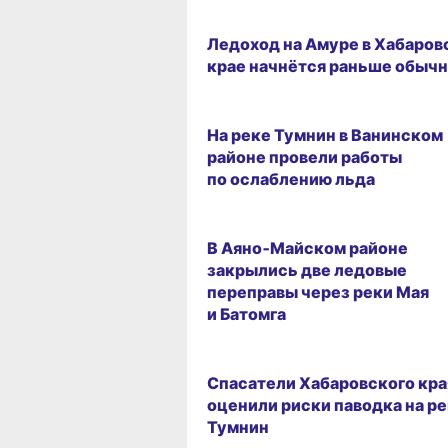
09.04.2026 13:52
Ледоход на Амуре в Хабаров
крае начнётся раньше обычн
07.04.2026 12:18
На реке Тумнин в Ванинском
районе провели работы
по ослаблению льда
24.03.2026 12:46
В Аяно‑Майском районе
закрылись две ледовые
переправы через реки Мая
и Батомга
14.03.2026 14:40
Спасатели Хабаровского кра
оценили риски паводка на р
Тумнин