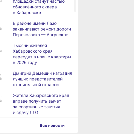
а
площадки станут частью
обновлённого сквера
в Хабаровске
В районе имени Лазо
,
а
заканчивают ремонт дороги
Переяславка — Аргунское
Тысячи жителей
а
Хабаровского края
переедут в новые квартиры
в 2026 году
Дмитрий Демешин наградил
,
а
лучших представителей
строительной отрасли
Жители Хабаровского края
,
а
вправе получить вычет
за спортивные занятия
и сдачу ГТО
В Хабаровске уровень
,
Все новости
а
Амура достиг 427