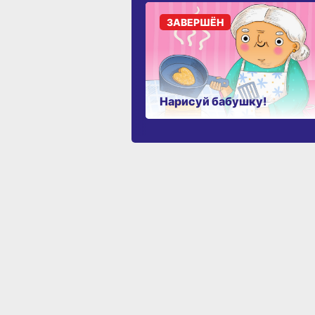
ЗАВЕРШЁН
Нарисуй бабушку!