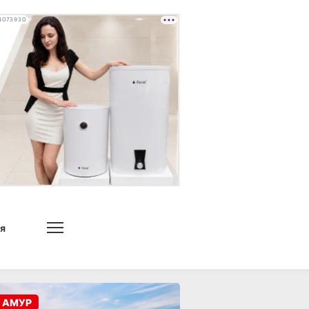
4073930
я
 АМУР