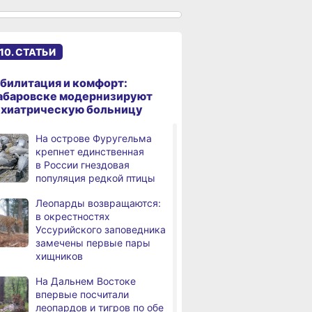
именами начали строить
в Хабаровском крае
Эпидобстановка
,
10. СТАТЬИ
а
в Хабаровском крае
стабильная
билитация и комфорт:
В Хабаровском крае
,
абаровске модернизируют
а
высокотехнологичную
ихиатрическую больницу
помощь получили более
12,5 тысячи человек
На острове Фуругельма
крепнет единственная
Уровень Амура
3,
в России гнездовая
а
у Хабаровска достиг 423
популяция редкой птицы
см, вода продолжает
подниматься
Леопарды возвращаются:
в окрестностях
В администрации
,
Уссурийского заповедника
а
Хабаровска обсудили
замечены первые пары
использование средств
хищников
туристического налога
на благоустройство
На Дальнем Востоке
впервые посчитали
За сутки в Хабаровском
,
леопардов и тигров по обе
а
крае в 4 ДТП пострадали 10