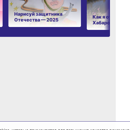
Нарисуй защитника
Как я отдыхаю 
Отечества — 2025
Хабаровском к