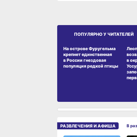
ПОПУЛЯРНО У ЧИТАТЕЛЕЙ
СРЕДА ОБИТАНИЯ
СРЕД
На острове Фуругельма
Лео
крепнет единственная
воз
в России гнездовая
в ок
популяция редкой птицы
Уссу
запо
перв
РАЗВЛЕЧЕНИЯ И АФИША
В ра