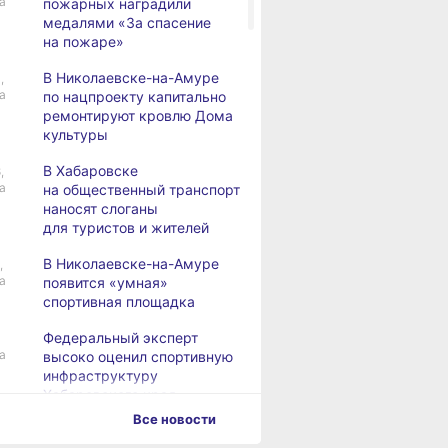
а
пожарных наградили
медалями «За спасение
на пожаре»
В Николаевске-на-Амуре
,
а
по нацпроекту капитально
ремонтируют кровлю Дома
культуры
В Хабаровске
,
а
на общественный транспорт
наносят слоганы
для туристов и жителей
В Николаевске-на-Амуре
,
а
появится «умная»
спортивная площадка
Федеральный эксперт
а
высоко оценил спортивную
инфраструктуру
Хабаровского края
Все новости
Дебаркадеры с памятными
,
а