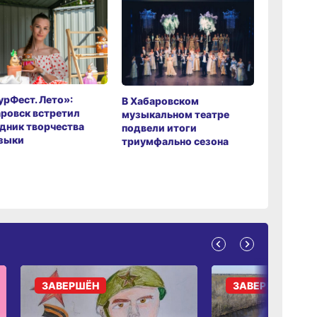
рФест. Лето»:
Хабаров
В Хабаровском
ровск встретил
музыкаль
музыкальном театре
дник творчества
завершил
подвели итоги
зыки
мировой 
триумфально сезона
ЗАВЕРШЁН
ЗАВЕРШЁН