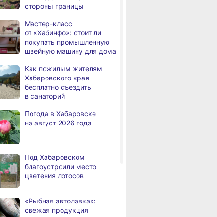
стороны границы
человек
Мастер-класс
В Хабаровске из горящей
,
от «Хабинфо»: стоит ли
а
квартиры на Чехова
покупать промышленную
эвакуировали 6 человек
швейную машину для дома
В трёх районах
,
Как пожилым жителям
а
Хабаровского края
Хабаровского края
установился высокий класс
бесплатно съездить
пожарной опасности
в санаторий
В угледобывающем районе
,
Погода в Хабаровске
а
Хабаровского края
на август 2026 года
модернизировали 4G
Правительство
,
а
Хабаровского края
Под Хабаровском
возрождает
благоустроили место
Дальневосточную студию
цветения лотосов
кинохроники
В команду крупного
,
«Рыбная автолавка»:
а
издательского дома
свежая продукция
требуется специалист