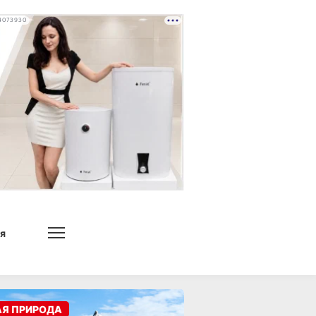
4073930
я
АЯ ПРИРОДА