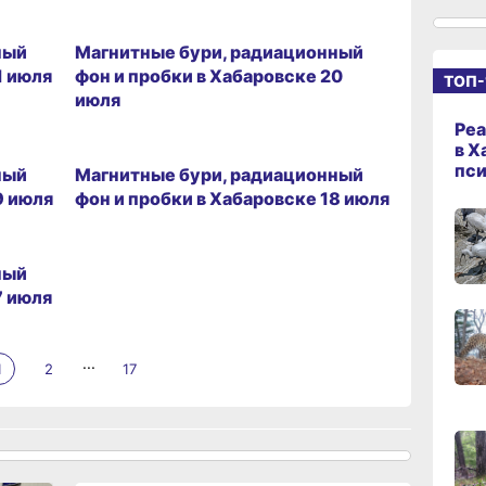
20.07.2026 09:26
ный
Магнитные бури, радиационный
15:08
1 июля
фон и пробки в Хабаровске 20
ТОП-
вчер
июля
Реа
14:22
18.07.2026 09:26
в Х
вчер
пс
ный
Магнитные бури, радиационный
9 июля
фон и пробки в Хабаровске 18 июля
13:4
вчер
ный
7 июля
13:06
...
вчер
1
2
17
12:19
вчер