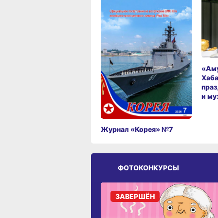
«Аму
Хаба
праз
и му
Журнал «Корея» №7
ФОТОКОНКУРСЫ
ЗАВЕРШЁН