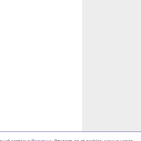
в
рае