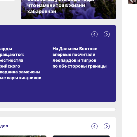
что изменится в жизни
хабаровчан
09:47
вчер
А ОБИТАНИЯ
СРЕДА ОБИТАНИЯ
ЗЕМЛЯКИ
09:31
парды
На Дальнем Востоке
Пионовый
вчер
вращаются:
впервые посчитали
хабаровч
рестностях
леопардов и тигров
Воронкев
рийского
по обе стороны границы
08:05
ведника замечены
вчер
ые пары хищников
здел