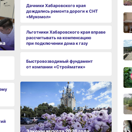
Дачники Хабаровского края
дождались ремонта дороги к СНТ
«Мукомол»
11:43
вчер
Льготники Хабаровского края вправе
рассчитывать на компенсацию
11:09
на
при подключении дома к газу
вчер
Быстровозводимый фундамент
10:33
от компании «Стройматик»
вчер
10:10
чему
вчер
09:52
тий
вчер
Законы августа 2026 года: