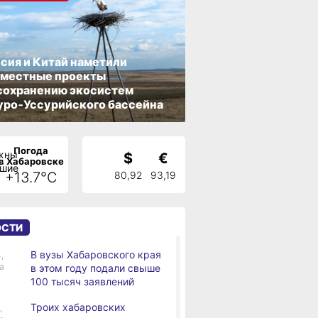
сия и Китай наметили
вместные проекты
сохранению экосистем
ро‑Уссурийского бассейна
Погода
$
€
в Хабаровске
+13.7°C
80,92
93,19
ОСТИ
В вузы Хабаровского края
,
а
в этом году подали свыше
100 тысяч заявлений
Троих хабаровских
,