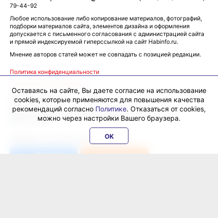
79-44-92
Любое использование либо копирование материалов, фотографий,
подборки материалов сайта, элементов дизайна и оформления
допускается с письменного согласования с администрацией сайта
и прямой индексируемой гиперссылкой на сайт Habinfo.ru.
Мнение авторов статей может не совпадать с позицией редакции.
Политика конфиденциальности
Соглашение пользователя
Оставаясь на сайте, Вы даете согласие на использование
cookies, которые применяются для повышения качества
Подписка на новости:
RSS
рекомендаций согласно
Политике
. Отказаться от cookies,
Данные погоды предоставляются сервисом
можно через настройки Вашего браузера.
OK
ХабИнфо в соцсетях и мессенджерах:
ВКонтакте
Одноклассники
Телеграм
Перейти в
Дзен
© Все права защищены — интернет-журнал «ХабИнфо»,