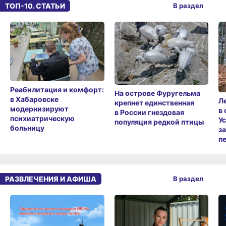
ТОП-10. СТАТЬИ
В раздел
Реабилитация и комфорт:
На острове Фуругельма
в Хабаровске
Л
крепнет единственная
модернизируют
в
в России гнездовая
психиатрическую
У
популяция редкой птицы
больницу
з
п
РАЗВЛЕЧЕНИЯ И АФИША
В раздел