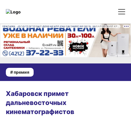
РЕКЛАМА • ООО "ТОРГОВЫЙ ДОМ ЦЕНТР СНАБЖЕНИЯ" 680009, ХАБАРОВСКИЙ КРАЙ, ГОРОД ХАБАРОВСК, ПРОМЫШЛЕННАЯ УЛ., Д. 7 ОГРН 1162724073930
# премия
16.07.2026 18:06
Хабаровск примет
дальневосточных
кинематографистов
13.05.2026 16:33