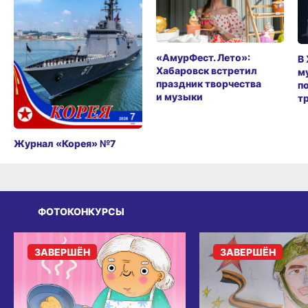
«АмурФест. Лето»:
В
Хабаровск встретил
м
праздник творчества
п
и музыки
т
Журнал «Корея» №7
ФОТОКОНКУРСЫ
ЗАВЕРШЁН
ЗАВЕРШЁН