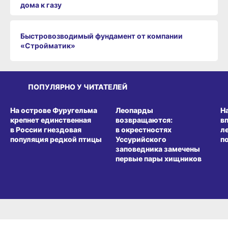
дома к газу
Быстровозводимый фундамент от компании
«Стройматик»
ПОПУЛЯРНО У ЧИТАТЕЛЕЙ
СРЕДА ОБИТАНИЯ
СРЕДА ОБИТАНИЯ
СР
На острове Фуругельма
Леопарды
Н
крепнет единственная
возвращаются:
в
в России гнездовая
в окрестностях
л
популяция редкой птицы
Уссурийского
п
заповедника замечены
первые пары хищников