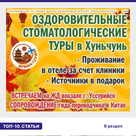
РЕКЛАМА • ИП СТУЧКОВА ДИАНА ВАДИМОВНА ОГРНИП 325253600107053
ТОП-10. СТАТЬИ
В раздел