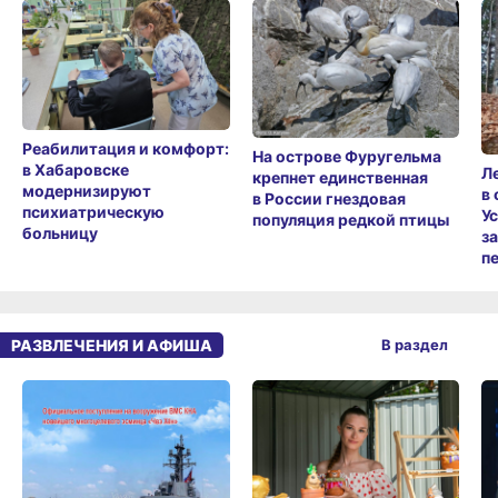
Реабилитация и комфорт:
На острове Фуругельма
в Хабаровске
Л
крепнет единственная
модернизируют
в
в России гнездовая
психиатрическую
У
популяция редкой птицы
больницу
з
п
РАЗВЛЕЧЕНИЯ И АФИША
В раздел