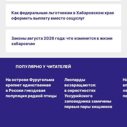
Как федеральным льготникам в Хабаровском крае
оформить выплату вместо соцуслуг
Законы августа 2026 года: что изменится в жизни
хабаровчан
ПОПУЛЯРНО У ЧИТАТЕЛЕЙ
СРЕДА ОБИТАНИЯ
СРЕДА ОБИТАНИЯ
СР
На острове Фуругельма
Леопарды
Н
крепнет единственная
возвращаются:
в
в России гнездовая
в окрестностях
л
популяция редкой птицы
Уссурийского
п
заповедника замечены
первые пары хищников