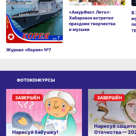
«АмурФест. Лето»:
В
Хабаровск встретил
м
праздник творчества
п
и музыки
т
Журнал «Корея» №7
ФОТОКОНКУРСЫ
ЗАВЕРШЁН
ЗАВЕРШЁН
Нарисуй защитн
Нарисуй бабушку!
Отечества — 20