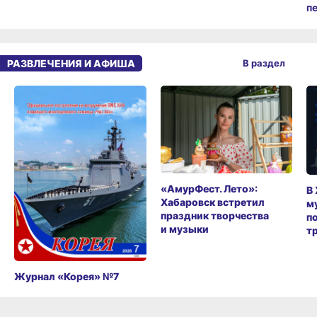
п
РАЗВЛЕЧЕНИЯ И АФИША
В раздел
«АмурФест. Лето»:
В
Хабаровск встретил
м
праздник творчества
п
и музыки
т
Журнал «Корея» №7