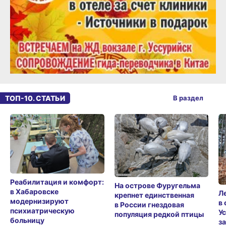
ТОП-10. СТАТЬИ
В раздел
Реабилитация и комфорт:
На острове Фуругельма
в Хабаровске
Л
крепнет единственная
модернизируют
в
в России гнездовая
психиатрическую
У
популяция редкой птицы
больницу
з