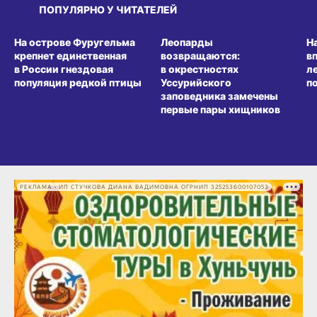
ПОПУЛЯРНО У ЧИТАТЕЛЕЙ
СРЕДА ОБИТАНИЯ
СРЕДА ОБИТАНИЯ
СР
На острове Фуругельма
Леопарды
Н
крепнет единственная
возвращаются:
в
в России гнездовая
в окрестностях
л
популяция редкой птицы
Уссурийского
п
заповедника замечены
первые пары хищников
РЕКЛАМА • ИП СТУЧКОВА ДИАНА ВАДИМОВНА ОГРНИП 325253600107053