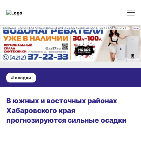
РЕКЛАМА • ООО "ТОРГОВЫЙ ДОМ ЦЕНТР СНАБЖЕНИЯ" 680009, ХАБАРОВСКИЙ КРАЙ, ГОРОД ХАБАРОВСК, ПРОМЫШЛЕННАЯ УЛ., Д. 7 ОГРН 1162724073930
# осадки
28.05.2026 19:54
В южных и восточных районах
Хабаровского края
прогнозируются сильные осадки
03.07.2025 16:57