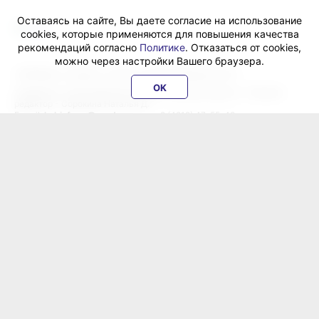
Оставаясь на сайте, Вы даете согласие на использование
cookies, которые применяются для повышения качества
рекомендаций согласно
Политике
. Отказаться от cookies,
можно через настройки Вашего браузера.
«ХабИнфо»: интернет-журнал города Хабаровска 16+
OK
Учредитель: ООО Издательский дом «Гранд Экспресс». Главный
редактор - Сорокина Наталья Д.
E-mail:
habinfo.ru@yandex.ru
; тел. 8 (4212) 47-55-48.
Рекламная служба:
reklama@habex.ru
. Телефоны: (4212) 30-99-80,
79-44-92
Любое использование либо копирование материалов, фотографий,
подборки материалов сайта, элементов дизайна и оформления
допускается с письменного согласования с администрацией сайта
и прямой индексируемой гиперссылкой на сайт Habinfo.ru.
Мнение авторов статей может не совпадать с позицией редакции.
Политика конфиденциальности
Соглашение пользователя
Подписка на новости:
RSS
Данные погоды предоставляются сервисом