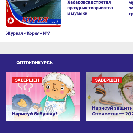
Хабаровск встретил
м
праздник творчества
п
и музыки
т
Журнал «Корея» №7
ФОТОКОНКУРСЫ
ЗАВЕРШЁН
ЗАВЕРШЁН
Нарисуй защитн
Нарисуй бабушку!
Отечества — 20