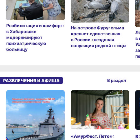
Реабилитация и комфорт:
На острове Фуругельма
в Хабаровске
Л
крепнет единственная
модернизируют
в
в России гнездовая
психиатрическую
У
популяция редкой птицы
больницу
з
п
РАЗВЛЕЧЕНИЯ И АФИША
В раздел
«АмурФест. Лето»:
В