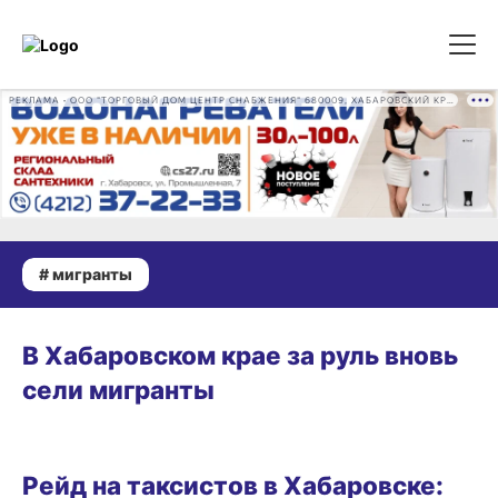
РЕКЛАМА • ООО "ТОРГОВЫЙ ДОМ ЦЕНТР СНАБЖЕНИЯ" 680009, ХАБАРОВСКИЙ КРАЙ, ГОРОД ХАБАРОВСК, ПРОМЫШЛЕННАЯ УЛ., Д. 7 ОГРН 1162724073930
# мигранты
23.04.2026 11:28
В Хабаровском крае за руль вновь
сели мигранты
ГОРОД
Рейд на таксистов в Хабаровске: