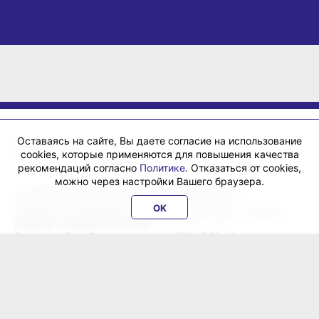
Оставаясь на сайте, Вы даете согласие на использование
cookies, которые применяются для повышения качества
рекомендаций согласно
Политике
. Отказаться от cookies,
можно через настройки Вашего браузера.
«ХабИнфо»: интернет-журнал города Хабаровска 16+
OK
Учредитель: ООО Издательский дом «Гранд Экспресс». Главный
редактор - Сорокина Наталья Д.
E-mail:
habinfo.ru@yandex.ru
; тел. 8 (4212) 47-55-48.
Рекламная служба:
reklama@habex.ru
. Телефоны: (4212) 30-99-80,
79-44-92
Любое использование либо копирование материалов, фотографий,
подборки материалов сайта, элементов дизайна и оформления
допускается с письменного согласования с администрацией сайта
и прямой индексируемой гиперссылкой на сайт Habinfo.ru.