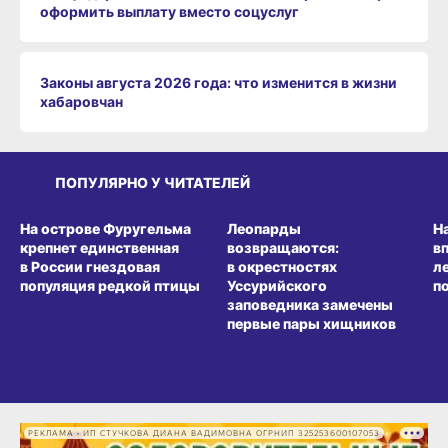
оформить выплату вместо соцуслуг
Законы августа 2026 года: что изменится в жизни
хабаровчан
ПОПУЛЯРНО У ЧИТАТЕЛЕЙ
СРЕДА ОБИТАНИЯ
СРЕДА ОБИТАНИЯ
СР
На острове Фуругельма
Леопарды
Н
крепнет единственная
возвращаются:
в
в России гнездовая
в окрестностях
л
популяция редкой птицы
Уссурийского
п
заповедника замечены
первые пары хищников
РЕКЛАМА • ИП СТУЧКОВА ДИАНА ВАДИМОВНА ОГРНИП 325253600107053