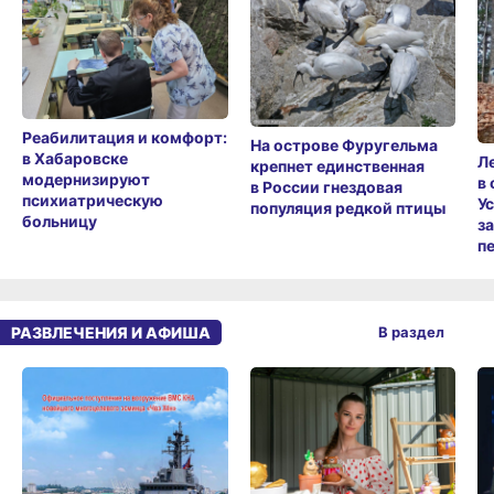
Реабилитация и комфорт:
На острове Фуругельма
в Хабаровске
Л
крепнет единственная
модернизируют
в
в России гнездовая
психиатрическую
У
популяция редкой птицы
больницу
з
п
РАЗВЛЕЧЕНИЯ И АФИША
В раздел