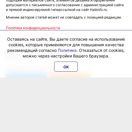
подборки материалов сайта, элементов дизайна и оформления
допускается с письменного согласования с администрацией сайта
и прямой индексируемой гиперссылкой на сайт Habinfo.ru.
Мнение авторов статей может не совпадать с позицией редакции.
Политика конфиденциальности
Соглашение пользователя
Оставаясь на сайте, Вы даете согласие на использование
cookies, которые применяются для повышения качества
Подписка на новости:
RSS
рекомендаций согласно
Политике
. Отказаться от cookies,
Данные погоды предоставляются сервисом
можно через настройки Вашего браузера.
OK
ХабИнфо в соцсетях и мессенджерах:
ВКонтакте
Одноклассники
Телеграм
Перейти в
Дзен
© Все права защищены — интернет-журнал «ХабИнфо»,
2026.
16+
Свидетельство о регистрации СМИ ЭЛ № ФС 77 - 69466 от 25
апреля 2017 г., выдано Федеральной службой по надзору в