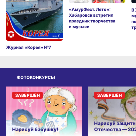
«АмурФест. Лето»:
В
Хабаровск встретил
м
праздник творчества
п
и музыки
т
Журнал «Корея» №7
ФОТОКОНКУРСЫ
ЗАВЕРШЁН
ЗАВЕРШЁН
Нарисуй защитн
Нарисуй бабушку!
Отечества — 20