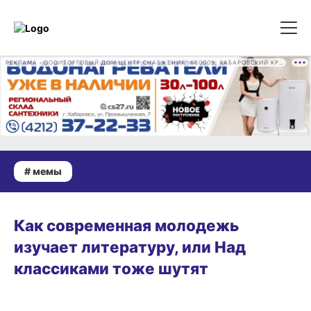
РЕКЛАМА • ООО "ТОРГОВЫЙ ДОМ ЦЕНТР СНАБЖЕНИЯ" 680009, ХАБАРОВСКИЙ КРАЙ, ГОРОД ХАБАРОВСК, ПРОМЫШЛЕННАЯ УЛ., Д. 7 ОГРН 1162724073930
# мемы
РАЗВЛЕЧЕНИЯ
Как современная молодежь
изучает литературу, или Над
классиками тоже шутят
РАЗВЛЕЧЕНИЯ