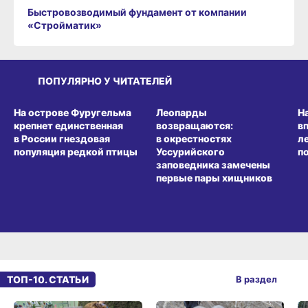
Быстровозводимый фундамент от компании
«Стройматик»
ПОПУЛЯРНО У ЧИТАТЕЛЕЙ
СРЕДА ОБИТАНИЯ
СРЕДА ОБИТАНИЯ
СР
На острове Фуругельма
Леопарды
Н
крепнет единственная
возвращаются:
в
в России гнездовая
в окрестностях
л
популяция редкой птицы
Уссурийского
п
заповедника замечены
первые пары хищников
ТОП-10. СТАТЬИ
В раздел