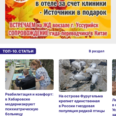
ТОП-10. СТАТЬИ
В раздел
Реабилитация и комфорт:
На острове Фуругельма
в Хабаровске
Л
крепнет единственная
модернизируют
в
в России гнездовая
психиатрическую
У
популяция редкой птицы
больницу
з