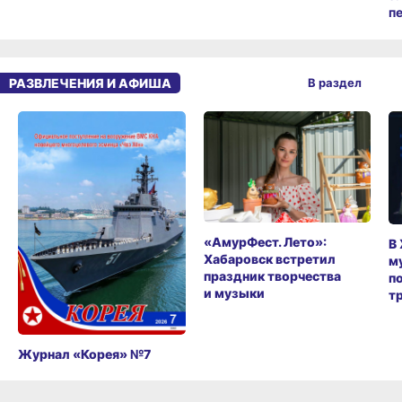
п
РАЗВЛЕЧЕНИЯ И АФИША
В раздел
«АмурФест. Лето»:
В
Хабаровск встретил
м
праздник творчества
п
и музыки
т
Журнал «Корея» №7