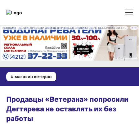
РЕКЛАМА • ООО "ТОРГОВЫЙ ДОМ ЦЕНТР СНАБЖЕНИЯ" 680009, ХАБАРОВСКИЙ КРАЙ, ГОРОД ХАБАРОВСК, ПРОМЫШЛЕННАЯ УЛ., Д. 7 ОГРН 1162724073930
# магазин ветеран
ГОРОД
Продавцы «Ветерана» попросили
Дегтярева не оставлять их без
работы
БИЗНЕС