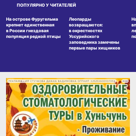
ПОПУЛЯРНО У ЧИТАТЕЛЕЙ
СРЕДА ОБИТАНИЯ
СРЕДА ОБИТАНИЯ
СР
На острове Фуругельма
Леопарды
Н
крепнет единственная
возвращаются:
в
в России гнездовая
в окрестностях
л
популяция редкой птицы
Уссурийского
п
заповедника замечены
первые пары хищников
РЕКЛАМА • ИП СТУЧКОВА ДИАНА ВАДИМОВНА ОГРНИП 325253600107053