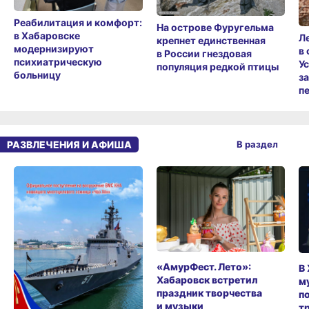
Реабилитация и комфорт:
На острове Фуругельма
в Хабаровске
Л
крепнет единственная
модернизируют
в
в России гнездовая
психиатрическую
У
популяция редкой птицы
больницу
з
п
РАЗВЛЕЧЕНИЯ И АФИША
В раздел
«АмурФест. Лето»:
В
Хабаровск встретил
м
праздник творчества
п
и музыки
т