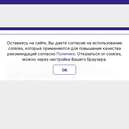
Оставаясь на сайте, Вы даете согласие на использование
cookies, которые применяются для повышения качества
рекомендаций согласно
Политике
. Отказаться от cookies,
можно через настройки Вашего браузера.
«ХабИнфо»: интернет-журнал города Хабаровска 16+
OK
Учредитель: ООО Издательский дом «Гранд Экспресс». Главный
редактор - Сорокина Наталья Д.
E-mail:
habinfo.ru@yandex.ru
; тел. 8 (4212) 47-55-48.
Рекламная служба:
reklama@habex.ru
. Телефоны: (4212) 30-99-80,
79-44-92
Любое использование либо копирование материалов, фотографий,
подборки материалов сайта, элементов дизайна и оформления
допускается с письменного согласования с администрацией сайта
и прямой индексируемой гиперссылкой на сайт Habinfo.ru.
Мнение авторов статей может не совпадать с позицией редакции.