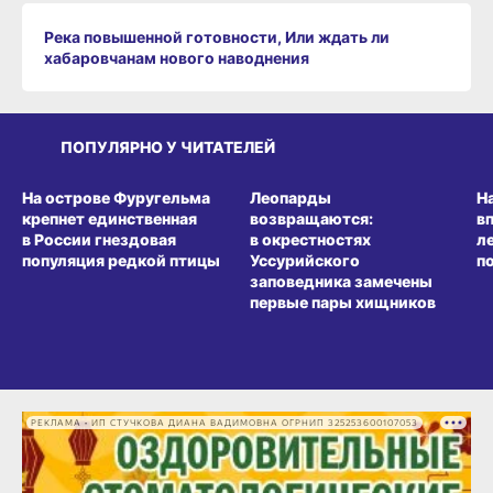
Река повышенной готовности, Или ждать ли
хабаровчанам нового наводнения
ПОПУЛЯРНО У ЧИТАТЕЛЕЙ
СРЕДА ОБИТАНИЯ
СРЕДА ОБИТАНИЯ
СР
На острове Фуругельма
Леопарды
Н
крепнет единственная
возвращаются:
в
в России гнездовая
в окрестностях
л
популяция редкой птицы
Уссурийского
п
заповедника замечены
первые пары хищников
РЕКЛАМА • ИП СТУЧКОВА ДИАНА ВАДИМОВНА ОГРНИП 325253600107053