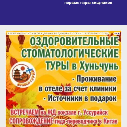
первые пары хищников
РЕКЛАМА • ИП СТУЧКОВА ДИАНА ВАДИМОВНА ОГРНИП 325253600107053