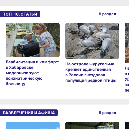
ТОП-10. СТАТЬИ
В раздел
Реабилитация и комфорт:
На острове Фуругельма
в Хабаровске
Л
крепнет единственная
модернизируют
в
в России гнездовая
психиатрическую
У
популяция редкой птицы
больницу
з
п
РАЗВЛЕЧЕНИЯ И АФИША
В раздел