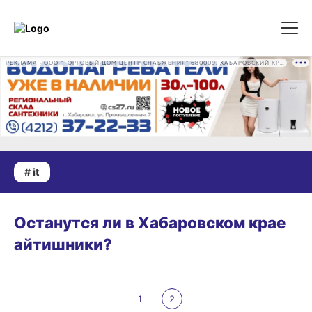
РЕКЛАМА • ООО "ТОРГОВЫЙ ДОМ ЦЕНТР СНАБЖЕНИЯ" 680009, ХАБАРОВСКИЙ КРАЙ, ГОРОД ХАБАРОВСК, ПРОМЫШЛЕННАЯ УЛ., Д. 7 ОГРН 1162724073930
# it
БИЗНЕС
Останутся ли в Хабаровском крае
айтишники?
1
2