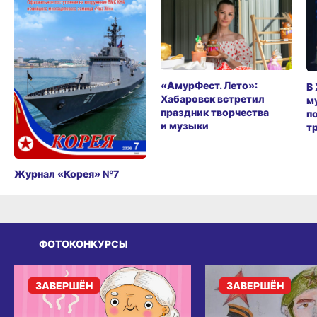
«АмурФест. Лето»:
В
Хабаровск встретил
м
праздник творчества
п
и музыки
т
Журнал «Корея» №7
ФОТОКОНКУРСЫ
ЗАВЕРШЁН
ЗАВЕРШЁН