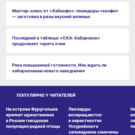
Мастер-класс от «Хабинфо»: помидоры «конфи»
— заготовка в разы вкусней вяленых
Последний в таблице: «СКА‑Хабаровск»
продолжает терять очки
Река повышенной готовности, Или ждать ли
хабаровчанам нового наводнения
ПОПУЛЯРНО У ЧИТАТЕЛЕЙ
СРЕДА ОБИТАНИЯ
СРЕДА ОБИТАНИЯ
СР
На острове Фуругельма
Леопарды
Н
крепнет единственная
возвращаются:
в
в России гнездовая
в окрестностях
л
популяция редкой птицы
Уссурийского
п
заповедника замечены