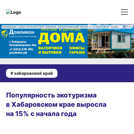
РЕКЛАМА • ООО "СТРОЙТОРГ" 680014, ХАБАРОВСКИЙ КРАЙ, Г ХАБАРОВСК, НОВОВЫБОРГСКАЯ УЛ, Д. 54А ОГРН 1222700016186
# хабаровский край
ВЧЕРА, 13:53
Популярность экотуризма
в Хабаровском крае выросла
на 15% с начала года
ГОРОД