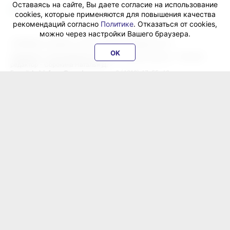
Оставаясь на сайте, Вы даете согласие на использование
cookies, которые применяются для повышения качества
рекомендаций согласно
Политике
. Отказаться от cookies,
можно через настройки Вашего браузера.
«ХабИнфо»: интернет-журнал города Хабаровска 16+
OK
Учредитель: ООО Издательский дом «Гранд Экспресс». Главный
редактор - Сорокина Наталья Д.
E-mail:
habinfo.ru@yandex.ru
; тел. 8 (4212) 47-55-48.
Рекламная служба:
reklama@habex.ru
. Телефоны: (4212) 30-99-80,
79-44-92
Любое использование либо копирование материалов, фотографий,
подборки материалов сайта, элементов дизайна и оформления
допускается с письменного согласования с администрацией сайта
и прямой индексируемой гиперссылкой на сайт Habinfo.ru.
Мнение авторов статей может не совпадать с позицией редакции.
Политика конфиденциальности
Соглашение пользователя
Подписка на новости:
RSS
Данные погоды предоставляются сервисом
ХабИнфо в соцсетях и мессенджерах: