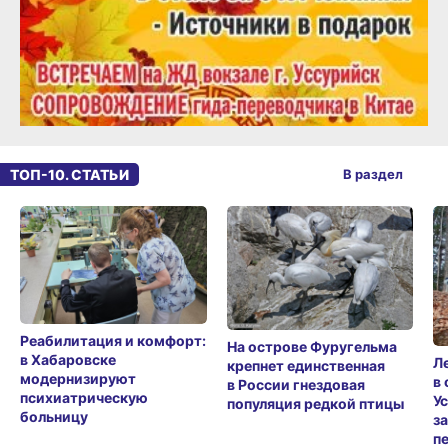
ТОП-10. СТАТЬИ
В раздел
Реабилитация и комфорт:
На острове Фуругельма
в Хабаровске
Л
крепнет единственная
модернизируют
в
в России гнездовая
психиатрическую
У
популяция редкой птицы
больницу
з
п