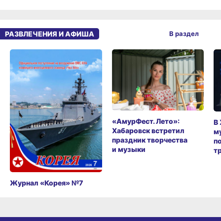
РАЗВЛЕЧЕНИЯ И АФИША
В раздел
«АмурФест. Лето»:
В
Хабаровск встретил
м
праздник творчества
п
и музыки
т
Журнал «Корея» №7