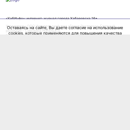
cookies, которые применяются для повышения качества
рекомендаций согласно
Политике
. Отказаться от cookies,
можно через настройки Вашего браузера.
«ХабИнфо»: интернет-журнал города Хабаровска 16+
OK
Учредитель: ООО Издательский дом «Гранд Экспресс». Главный
редактор - Сорокина Наталья Д.
E-mail:
habinfo.ru@yandex.ru
; тел. 8 (4212) 47-55-48.
Рекламная служба:
reklama@habex.ru
. Телефоны: (4212) 30-99-80,
79-44-92
Любое использование либо копирование материалов, фотографий,
подборки материалов сайта, элементов дизайна и оформления
допускается с письменного согласования с администрацией сайта
и прямой индексируемой гиперссылкой на сайт Habinfo.ru.
Мнение авторов статей может не совпадать с позицией редакции.
Политика конфиденциальности
Соглашение пользователя
Подписка на новости:
RSS
Данные погоды предоставляются сервисом
ХабИнфо в соцсетях и мессенджерах: