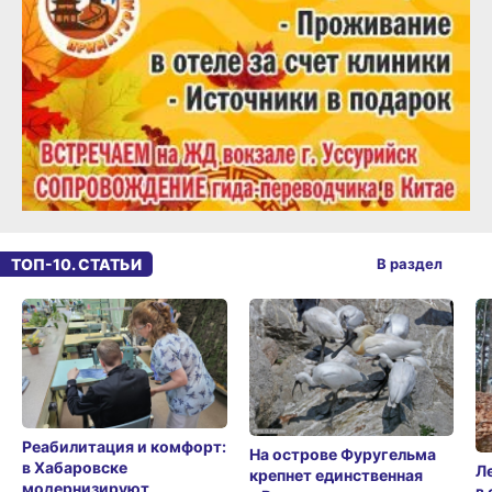
ТОП-10. СТАТЬИ
В раздел
Реабилитация и комфорт:
На острове Фуругельма
в Хабаровске
Л
крепнет единственная
модернизируют
в