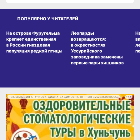
ПОПУЛЯРНО У ЧИТАТЕЛЕЙ
СРЕДА ОБИТАНИЯ
СРЕДА ОБИТАНИЯ
СР
На острове Фуругельма
Леопарды
Н
крепнет единственная
возвращаются:
в
в России гнездовая
в окрестностях
л
популяция редкой птицы
Уссурийского
п
заповедника замечены
первые пары хищников
РЕКЛАМА • ИП СТУЧКОВА ДИАНА ВАДИМОВНА ОГРНИП 325253600107053