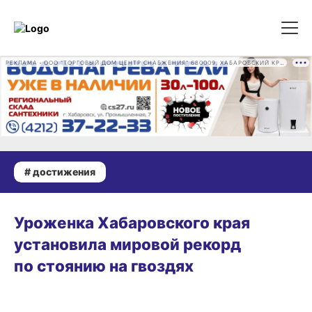
РЕКЛАМА • ООО "ТОРГОВЫЙ ДОМ ЦЕНТР СНАБЖЕНИЯ" 680009, ХАБАРОВСКИЙ КРАЙ, ГОРОД ХАБАРОВСК, ПРОМЫШЛЕННАЯ УЛ., Д. 7 ОГРН 1162724073930
# достижения
08.10.2025 16:16
Уроженка Хабаровского края
установила мировой рекорд
по стоянию на гвоздях
03.09.2024 15:45