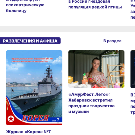
в России гнездовая
психиатрическую
У
популяция редкой птицы
больницу
з
п
РАЗВЛЕЧЕНИЯ И АФИША
В раздел
«АмурФест. Лето»:
В
Хабаровск встретил
м
праздник творчества
п
и музыки
т
Журнал «Корея» №7