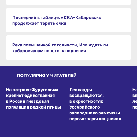
Последний в таблице: «СКА‑Хабаровск»
продолжает терять очки
Река повышенной готовности, Или ждать ли
хабаровчанам нового наводнения
ПОПУЛЯРНО У ЧИТАТЕЛЕЙ
СРЕДА ОБИТАНИЯ
СРЕДА ОБИТАНИЯ
СР
На острове Фуругельма
Леопарды
Н
крепнет единственная
возвращаются:
в
в России гнездовая
в окрестностях
л
популяция редкой птицы
Уссурийского
п
заповедника замечены
первые пары хищников