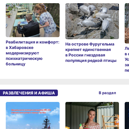
Реабилитация и комфорт:
На острове Фуругельма
в Хабаровске
Л
крепнет единственная
модернизируют
в
в России гнездовая
психиатрическую
У
популяция редкой птицы
больницу
з
п
РАЗВЛЕЧЕНИЯ И АФИША
В раздел