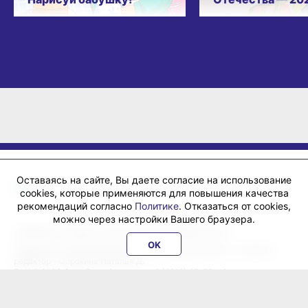
Оставаясь на сайте, Вы даете согласие на использование
cookies, которые применяются для повышения качества
рекомендаций согласно
Политике
. Отказаться от cookies,
можно через настройки Вашего браузера.
«ХабИнфо»: интернет-журнал города Хабаровска 16+
OK
Учредитель: ООО Издательский дом «Гранд Экспресс». Главный
редактор - Сорокина Наталья Д.
E-mail:
habinfo.ru@yandex.ru
; тел. 8 (4212) 47-55-48.
Рекламная служба:
reklama@habex.ru
. Телефоны: (4212) 30-99-80,
79-44-92