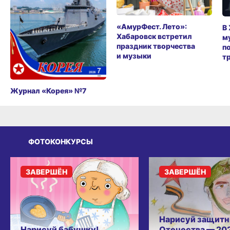
«АмурФест. Лето»:
В
Хабаровск встретил
м
праздник творчества
п
и музыки
т
Журнал «Корея» №7
ФОТОКОНКУРСЫ
ЗАВЕРШЁН
ЗАВЕРШЁН
Нарисуй защитн
Нарисуй бабушку!
Отечества — 20