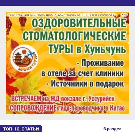
РЕКЛАМА • ИП СТУЧКОВА ДИАНА ВАДИМОВНА ОГРНИП 325253600107053
ТОП-10. СТАТЬИ
В раздел