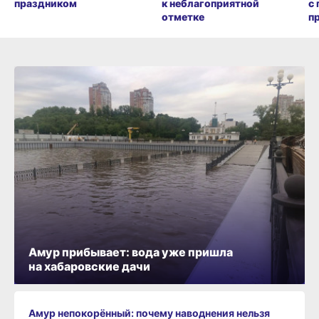
праздником
к неблагоприятной
с
отметке
п
Амур прибывает: вода уже пришла
на хабаровские дачи
Амур непокорённый: почему наводнения нельзя