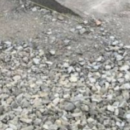
особенно в частном
секторе, в первую
очередь направлена
на удовлетворение
потребностей населения.
Организация мест идет
по плану. Новые
точки
оперативно заносятся
в маршрутные листы
перевозчиков, которые
уже начали вывоз отходов
согласно утверждённым
санитарным нормам
и правилам.
Отметим, что в 2022—
2023 годах Хабаровск
получил около 50
миллионов рублей
из регионального бюджета
на строительство
контейнерных площадок
и покупку накопителей.
В ТЕМУ: