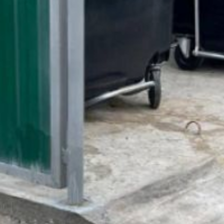
создать 293 точек сбора
отходов, из них 215 —
в Индустриальном районе.
В ходе визита
представители властей
осмотрели площадки
по адресам: пер.
Грузинский, 3, ул. Угловая,
2, пер. Полоцкий, 9 и ул.
Весенняя, 7,
обслуживающие десятки
частных домов.
Отмечается,
что администрация города
будет отвечать за их
содержание и ремонт,
информирует
министерство жилищно-
коммунального хозяйства
Хабаровского края.
Валерий Дунисов
объяснил, что организация
мест для сбора твёрдых
коммунальных отходов,