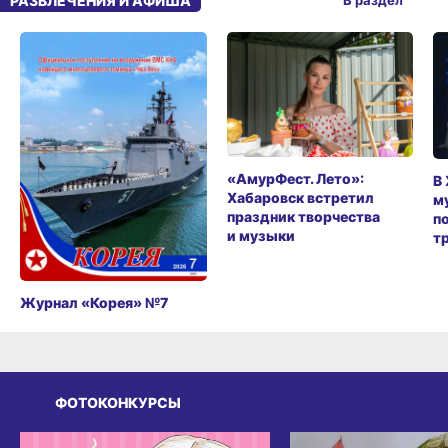
РАЗВЛЕЧЕНИЯ И АФИША
В раздел
«АмурФест. Лето»:
В
Хабаровск встретил
м
праздник творчества
п
и музыки
т
Журнал «Корея» №7
ФОТОКОНКУРСЫ