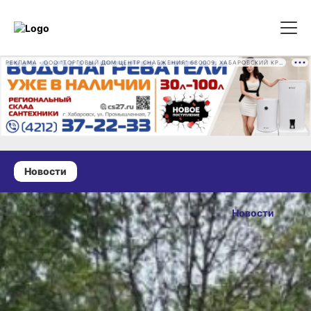
РЕКЛАМА • ООО "ТОРГОВЫЙ ДОМ ЦЕНТР СНАБЖЕНИЯ" 680009, ХАБАРОВСКИЙ КРАЙ, ГОРОД ХАБАРОВСК, ПРОМЫШЛЕННАЯ УЛ., Д. 7 ОГРН 1162724073930
Новости
25 августа 2024 г., 11:06
В частном
Новости
секторе
ОПУБЛИКОВАНО
Хабаровска
25 августа 2024 г., 11:06
установили
новые