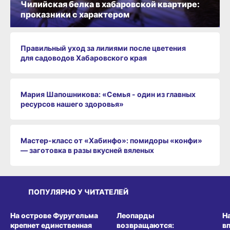
Чилийская белка в хабаровской квартире:
проказники с характером
Правильный уход за лилиями после цветения
для садоводов Хабаровского края
Мария Шапошникова: «Семья - один из главных
ресурсов нашего здоровья»
Мастер-класс от «Хабинфо»: помидоры «конфи»
— заготовка в разы вкусней вяленых
ПОПУЛЯРНО У ЧИТАТЕЛЕЙ
СРЕДА ОБИТАНИЯ
СРЕДА ОБИТАНИЯ
СР
На острове Фуругельма
Леопарды
Н
крепнет единственная
возвращаются:
в