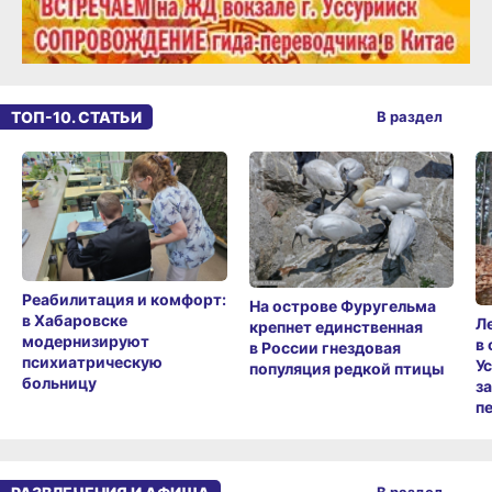
ТОП-10. СТАТЬИ
В раздел
Реабилитация и комфорт:
На острове Фуругельма
в Хабаровске
Л
крепнет единственная
модернизируют
в
в России гнездовая
психиатрическую
У
популяция редкой птицы
больницу
з
п