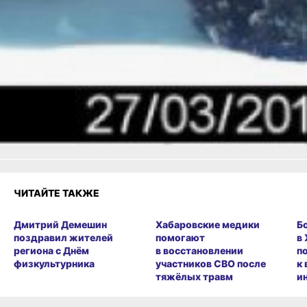
ВКонтакте
,
Одноклассники,
Телеграм
или
Яндекс.Дзен
и
МАКС
Как вам материал?
Огонь!
Супер
Удивило
Грустно
2
Злость
Разочарование
ЧИТАЙТЕ ТАКЖЕ
Дмитрий Демешин
Хабаровские медики
Б
поздравил жителей
помогают
в
региона с Днём
в восстановлении
п
физкультурника
участников СВО после
к
тяжёлых травм
и