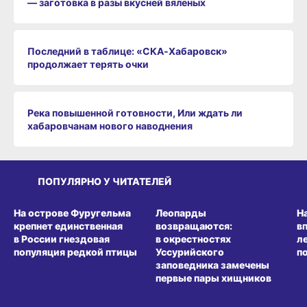
— заготовка в разы вкусней вяленых
Последний в таблице: «СКА‑Хабаровск»
продолжает терять очки
Река повышенной готовности, Или ждать ли
хабаровчанам нового наводнения
ПОПУЛЯРНО У ЧИТАТЕЛЕЙ
СРЕДА ОБИТАНИЯ
СРЕДА ОБИТАНИЯ
СР
На острове Фуругельма
Леопарды
Н
крепнет единственная
возвращаются:
в
в России гнездовая
в окрестностях
л
популяция редкой птицы
Уссурийского
п
заповедника замечены
первые пары хищников