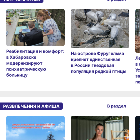
Реабилитация и комфорт:
На острове Фуругельма
в Хабаровске
Л
крепнет единственная
модернизируют
в
в России гнездовая
психиатрическую
У
популяция редкой птицы
больницу
з
п
РАЗВЛЕЧЕНИЯ И АФИША
В раздел