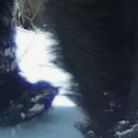
имени Лазо, повредил
забор и ульи.
22 августа медведь
замечен в СНТ
«Ключевое»
в Комсомольске-на-
Амуре. Отмечается,
что животное ведёт себя
агрессивно.
Проводятся мероприятия
по регулированию
численности.
В случае возникновения
конфликтной ситуации
с дикими животными
следует обращаться
по единому номеру
экстренных оперативных
служб — 112.
В ТЕМУ:
Редкие звери
«засветились»
на Большом Хехцире
Читайте нас в соцсетях: