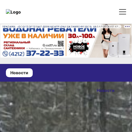
РЕКЛАМА • ООО "ТОРГОВЫЙ ДОМ ЦЕНТР СНАБЖЕНИЯ" 680009, ХАБАРОВСКИЙ КРАЙ, ГОРОД ХАБАРОВСК, ПРОМЫШЛЕННАЯ УЛ., Д. 7 ОГРН 1162724073930
Новости
25 августа 2024 г., 13:05
Конфликтные
Новости
ситуации
ОПУБЛИКОВАНО
с дикими
25 августа 2024 г., 13:05
животными
в крае: