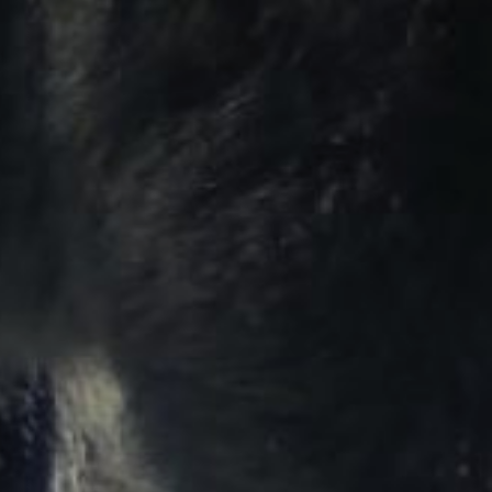
гусей. Еще один медведь
сломал забор
приусадебного участка
в селе Анастасьевка
Хабаровского
муниципального района
и повредил ульи. А
на территории СНТ
«Каменка»
Николаевского района
медведь потоптал грядки
и повредил кусты
малины.
21 августа медведь был
замечен и на улице
Хабаровской
в Николаевске-на-Амуре.
Следы медведя
обнаружены и на улице
Аэродромной. Также
медведь зашёл
на территорию пасеки
в муниципальном районе