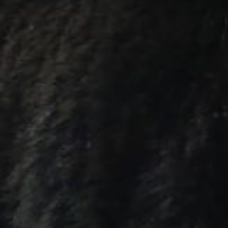
садового участка в СНТ
«Ясное» Амурского
района, повредил забор
и объел яблоню.
А 19 августа медведей
видели в посёлках
Майский и Лесозавод 20
Советско-Гаванского
района.
20 августа следы трёх
медведей были
обнаружены
на городском кладбище
«Старт» в Комсомольске-
на-Амуре. Следы
медведя были
обнаружены и на
территории кладбище
рабочего посёлка Ванино.
Также 20 августа
медведь разрушил забор
частного дома в посёлке
Пивань Комсомольского
района и съел восемь