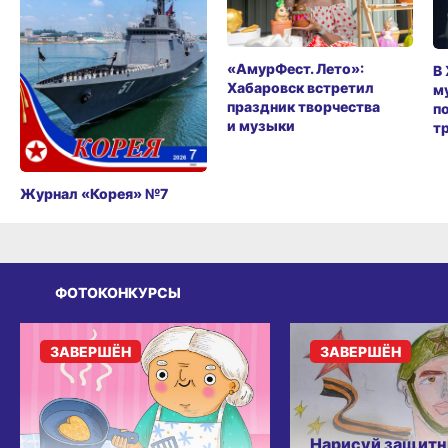
«АмурФест. Лето»:
В
Хабаровск встретил
м
праздник творчества
п
и музыки
т
Журнал «Корея» №7
ФОТОКОНКУРСЫ
ЗАВЕРШЁН
ЗАВЕРШЁН
Нарисуй защитн