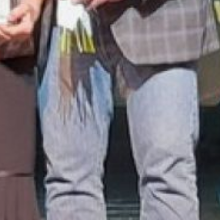
муниципалитеты отравят
в ведомство конкурсные
материалы. Итоги
краевого конкурса
подведут до 15 сентября. А
наградят победителей
и призеров 26 октября
в «Арсенальце» в ходе
торжественного собрания,
посвященного Дню
садоводов и огородников
Хабаровского края. Там
же садоводы и огородники
смогут
продемонстрировать
на выставке продукцию,
выращенную на своих
огородах.
Для участия
в муниципальном
конкурсе желающие могут
обратиться в местный
муниципалитет до 10
августа. Телефон