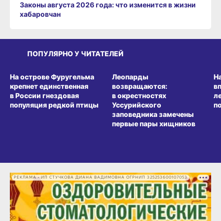
Законы августа 2026 года: что изменится в жизни
хабаровчан
ПОПУЛЯРНО У ЧИТАТЕЛЕЙ
СРЕДА ОБИТАНИЯ
СРЕДА ОБИТАНИЯ
СР
На острове Фуругельма
Леопарды
Н
крепнет единственная
возвращаются:
в
в России гнездовая
в окрестностях
л
популяция редкой птицы
Уссурийского
п
заповедника замечены
первые пары хищников
РЕКЛАМА • ИП СТУЧКОВА ДИАНА ВАДИМОВНА ОГРНИП 325253600107053