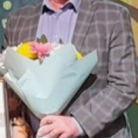
по номинациям: «Лучший
садоводческий
(огороднический)
участок», «Лучшая семья
садоводов (огородников)»,
«Лучшее садоводческое
(огородническое)
некоммерческое
товарищество», «Лучший
клуб садоводов
и огородников
в Хабаровском крае», «За
активное участие и личный
вклад в развитие
садоводческого
(огороднического)
движения».
Конкурс проводится в два
этапа: муниципальный
и краевой. Итоги
муниципального этапа
конкурса подводятся
в срок до 10 августа.
Затем до 20 августа