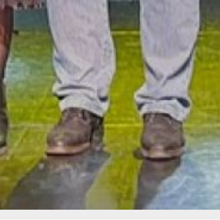
для справок: 8 (4212) 32-
77-78, контактное лицо —
Харитонов Сергей
Олегович.
В ТЕМУ:
Членские взносы, границы
участка и не только
волнуют хабаровских
дачников
Читайте нас в соцсетях:
ВКонтакте
,
Одноклассники,
Телеграм
или
Яндекс.Дзен
и
МАКС
Как вам материал?
Огонь!
Супер
1
Удивило
Грустно
1
Злость
Разочарование