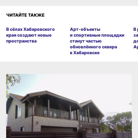
ЧИТАЙТЕ ТАКЖЕ
В сёлах Хабаровского
Арт‑объекты
В
края создают новые
и спортивные площадки
з
пространства
станут частью
д
обновлённого сквера
А
в Хабаровске