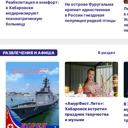
Реабилитация и комфорт:
На острове Фуругельма
в Хабаровске
Л
крепнет единственная
модернизируют
в
в России гнездовая
психиатрическую
У
популяция редкой птицы
больницу
з
п
РАЗВЛЕЧЕНИЯ И АФИША
В раздел
«АмурФест. Лето»:
В
Хабаровск встретил
м
праздник творчества
п
и музыки
т