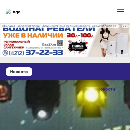
РЕКЛАМА • ООО "ТОРГОВЫЙ ДОМ ЦЕНТР СНАБЖЕНИЯ" 680009, ХАБАРОВСКИЙ КРАЙ, ГОРОД ХАБАРОВСК, ПРОМЫШЛЕННАЯ УЛ., Д. 7 ОГРН 1162724073930
Новости
19 июля 2024 г., 19:30
Среди
Новости
садоводов
ОПУБЛИКОВАНО
и огородников
19 июля 2024 г., 19:30
края выявят
лучших