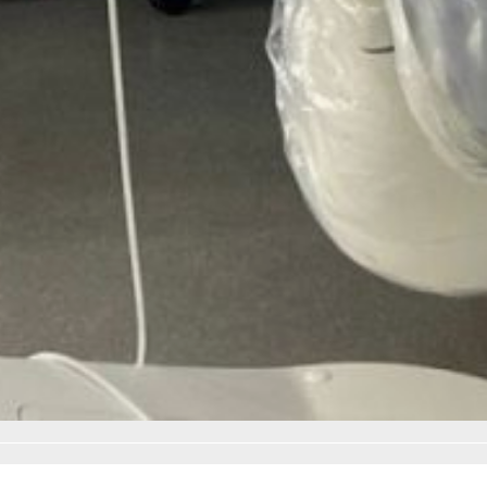
с использованием этой
технологии, предоставляя
пациентам необходимую
медицинскую помощь
в рамках ОМС.
В ТЕМУ:
Теперь медики получают
увеличенные выплаты
Читайте нас в соцсетях:
ВКонтакте
,
Одноклассники,
Телеграм
или
Яндекс.Дзен
и
МАКС
Как вам материал?
Огонь!
Супер
4
Удивило
Грустно
Злость
Разочарование