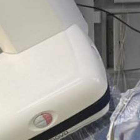
кровообращения им.
Мешалкина. Благодаря
национальному проекту
«Здравоохранение», эта
инновационная
технология лечения
атеросклеротических
поражений сосудов
сердца стала доступной
и в Хабаровске, сообщает
пресс-служба
министерства
здравоохранения края.
Эта технология позволяет
безболезненно и без
осложнений удалять
твёрдые и неэластичные
атеросклеротические
бляшки с внутренних
стенок коронарных
артерий. Ротационная
атерэктомия, до этого
доступная только