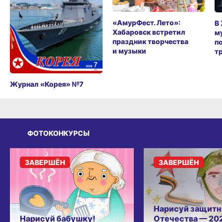
«АмурФест. Лето»:
В
Хабаровск встретил
м
праздник творчества
п
и музыки
т
Журнал «Корея» №7
ФОТОКОНКУРСЫ
ЗАВЕРШЁН
ЗАВЕРШЁН
Нарисуй защитн
Нарисуй бабушку!
Отечества — 20