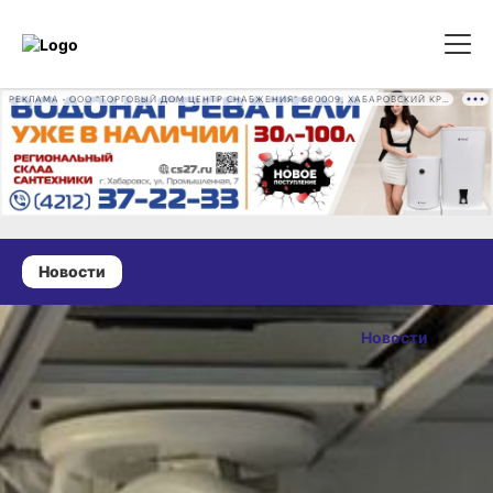
РЕКЛАМА • ООО "ТОРГОВЫЙ ДОМ ЦЕНТР СНАБЖЕНИЯ" 680009, ХАБАРОВСКИЙ КРАЙ, ГОРОД ХАБАРОВСК, ПРОМЫШЛЕННАЯ УЛ., Д. 7 ОГРН 1162724073930
Новости
07 июля 2024 г., 15:00
В Хабаровске
Новости
освоили
ОПУБЛИКОВАНО
новую
07 июля 2024 г., 15:00
технологию
лечения