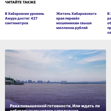
ЧИТАЙТЕ ТАКЖЕ
В Хабаровске уровень
Житель Хабаровского
В
Амура достиг 427
края перевёл
р
сантиметров
мошенникам свыше
о
миллиона рублей
п
с
Река повышенной готовности, Или ждать ли
хабаровчанам нового наводнения