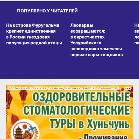
ПОПУЛЯРНО У ЧИТАТЕЛЕЙ
СРЕДА ОБИТАНИЯ
СРЕДА ОБИТАНИЯ
СР
На острове Фуругельма
Леопарды
Н
крепнет единственная
возвращаются:
в
в России гнездовая
в окрестностях
л
популяция редкой птицы
Уссурийского
п
заповедника замечены
первые пары хищников
РЕКЛАМА • ИП СТУЧКОВА ДИАНА ВАДИМОВНА ОГРНИП 325253600107053