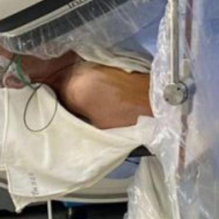
в федеральных
кардиологических
центрах, теперь входит
в базовую программу
обязательного
медицинского
страхования (ОМС). Это
позволило
распространить её
использование
в региональных
медицинских
учреждениях.
По словам главного врача
больницы Андрея
Субботина, новая
технология лечения
существенно расширяет
возможности лечения
пациентов с ишемической
болезнью сердца.
Ежегодно планируется
выполнять
около двадцати операций