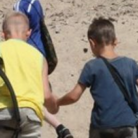
самовольных уходов
подростки вовлекаются
в социально полезную
деятельность —
в детские и молодежные
общественные
объединения, такие
как Юнармия
и «Движение Первых».
Отметим, что за
самовольные уходы
ребят из семей
предусмотрена
ответственность. Дети,
повторно сбегающие
из дома, ставятся на учет
в комиссию по делам
несовершеннолетних
и защите их прав.
Родители, не сообщившие
об уходе ребенка из дома
в полицию, привлекаются
к административной
ответственности.