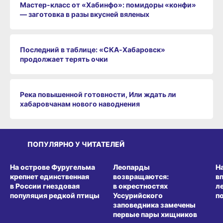
Мастер-класс от «Хабинфо»: помидоры «конфи»
— заготовка в разы вкусней вяленых
Последний в таблице: «СКА‑Хабаровск»
продолжает терять очки
Река повышенной готовности, Или ждать ли
хабаровчанам нового наводнения
ПОПУЛЯРНО У ЧИТАТЕЛЕЙ
СРЕДА ОБИТАНИЯ
СРЕДА ОБИТАНИЯ
СР
На острове Фуругельма
Леопарды
Н
крепнет единственная
возвращаются:
в
в России гнездовая
в окрестностях
л
популяция редкой птицы
Уссурийского
п
заповедника замечены
первые пары хищников