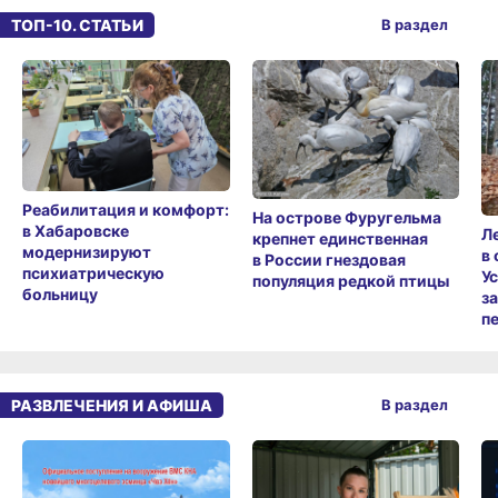
ТОП-10. СТАТЬИ
В раздел
Реабилитация и комфорт:
На острове Фуругельма
в Хабаровске
Л
крепнет единственная
модернизируют
в
в России гнездовая
психиатрическую
У
популяция редкой птицы
больницу
з
п
РАЗВЛЕЧЕНИЯ И АФИША
В раздел