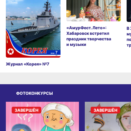
«АмурФест. Лето»:
В
Хабаровск встретил
м
праздник творчества
п
и музыки
т
Журнал «Корея» №7
ФОТОКОНКУРСЫ
ЗАВЕРШЁН
ЗАВЕРШЁН