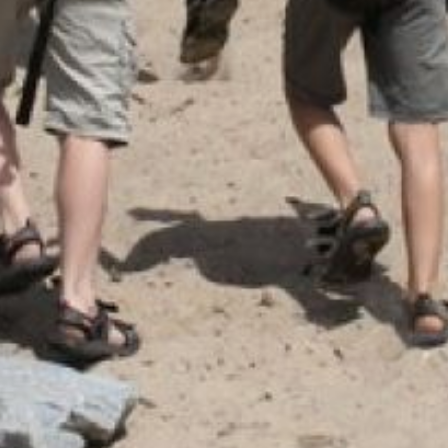
Представители
управления социального
развития администрации
города подчеркнули
важность сохранения
взаимопонимания,
доверия и поддержки
в семейном кругу
для обеспечения
безопасности
и благополучия каждого
ребенка. Они призвали
родителей и детей беречь
друг друга и не
стесняться обращаться
за помощью в случае
возникновения каких-
либо трудностей
или конфликтов.
В ТЕМУ:
Школьников
в Хабаровском крае
будут обучать работе
с беспилотниками