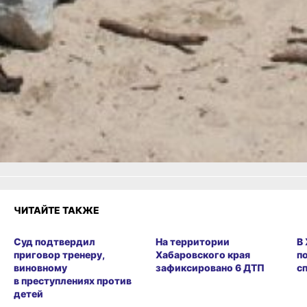
Читайте нас в соцсетях:
ВКонтакте
,
Одноклассники,
Телеграм
или
Яндекс.Дзен
и
МАКС
Как вам материал?
Огонь!
Супер
1
Удивило
Грустно
Злость
Разочарование
ЧИТАЙТЕ ТАКЖЕ
Суд подтвердил
На территории
В
приговор тренеру,
Хабаровского края
п
виновному
зафиксировано 6 ДТП
с
в преступлениях против
детей