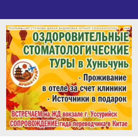
РЕКЛАМА • ИП СТУЧКОВА ДИАНА ВАДИМОВНА ОГРНИП 325253600107053