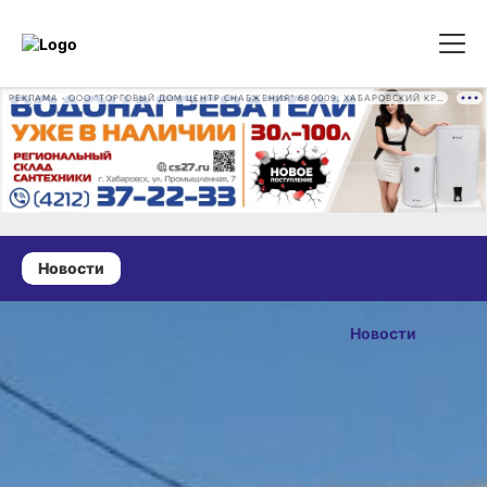
РЕКЛАМА • ООО "ТОРГОВЫЙ ДОМ ЦЕНТР СНАБЖЕНИЯ" 680009, ХАБАРОВСКИЙ КРАЙ, ГОРОД ХАБАРОВСК, ПРОМЫШЛЕННАЯ УЛ., Д. 7 ОГРН 1162724073930
Новости
25 июня 2024 г., 18:25
Почему дети
Новости
убегают
ОПУБЛИКОВАНО
из дома,
25 июня 2024 г., 18:25
обсудили
в Хабаровске