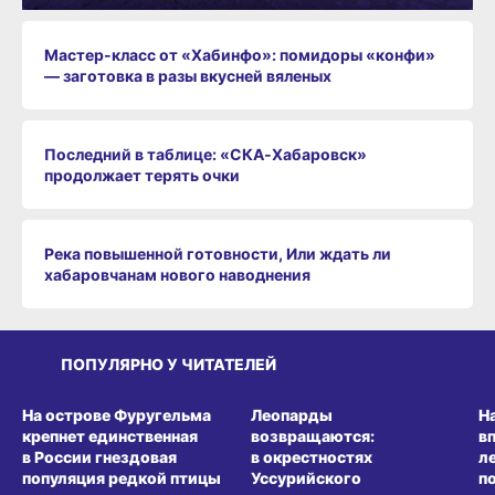
Мастер-класс от «Хабинфо»: помидоры «конфи»
— заготовка в разы вкусней вяленых
Последний в таблице: «СКА‑Хабаровск»
продолжает терять очки
Река повышенной готовности, Или ждать ли
хабаровчанам нового наводнения
ПОПУЛЯРНО У ЧИТАТЕЛЕЙ
СРЕДА ОБИТАНИЯ
СРЕДА ОБИТАНИЯ
СР
На острове Фуругельма
Леопарды
Н
крепнет единственная
возвращаются:
в
в России гнездовая
в окрестностях
л
популяция редкой птицы
Уссурийского
п