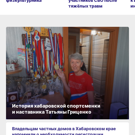
физкультурника
участников СВО после
к
тяжёлых травм
и
История хабаровской спортсменки
и наставника Татьяны Гриценко
Владельцам частных домов в Хабаровском крае
напомнили о необходимости регистрации