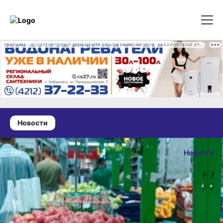
РЕКЛАМА • ООО "ТОРГОВЫЙ ДОМ ЦЕНТР СНАБЖЕНИЯ" 680009, ХАБАРОВСКИЙ КРАЙ, ГОРОД ХАБАРОВСК, ПРОМЫШЛЕННАЯ УЛ., Д. 7 ОГРН 1162724073930
Новости
27 января 2024 г., 12:27
Субсидию на газ
Новости
и электричество
ОПУБЛИКОВА
получат
27 января 2024 г., 
теплицы
Хабаровского