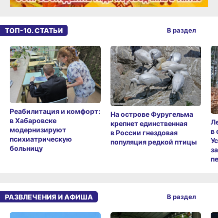
ТОП-10. СТАТЬИ
В раздел
Реабилитация и комфорт:
На острове Фуругельма
в Хабаровске
Л
крепнет единственная
модернизируют
в
в России гнездовая
психиатрическую
У
популяция редкой птицы
больницу
з
п
РАЗВЛЕЧЕНИЯ И АФИША
В раздел