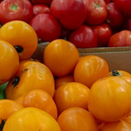
Дегтярева, - Поручил
министерству сельского
хозяйства и продовольствия
края уже в первом квартале
года начать прием заявок
на предоставление субсидии.
Сегодня в Хабаровском крае
действует 5 крупных
тепличных комплексов. За
последние годы объем
производства овощей в них
благодаря действующей
господдержке уже увеличился
более чем на 50%. Фермеры
выращивают огурцы, томаты,
перцы, баклажаны и зелень.
За пять лет объем сбора
овощей закрытого грунта
вырос с 1,9 тыс. тонн до 3 тыс.
тонн. Единственным
предприятием в северо-
восточной части края является
ООО «Агрокомплекс «Восток».