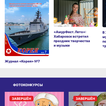
«АмурФест. Лето»:
В
Хабаровск встретил
м
праздник творчества
п
и музыки
т
Журнал «Корея» №7
ФОТОКОНКУРСЫ
ЗАВЕРШЁН
ЗАВЕРШЁН