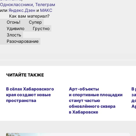
Одноклассники,
Телеграм
или
Яндекс.Дзен
и
МАКС
Как вам материал?
Огонь!
Супер
Удивило
Грустно
Злость
Разочарование
ЧИТАЙТЕ ТАКЖЕ
В сёлах Хабаровского
Арт‑объекты
В
края создают новые
и спортивные площадки
з
пространства
станут частью
д
обновлённого сквера
А
в Хабаровске