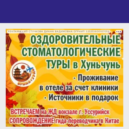
РЕКЛАМА • ИП СТУЧКОВА ДИАНА ВАДИМОВНА ОГРНИП 325253600107053