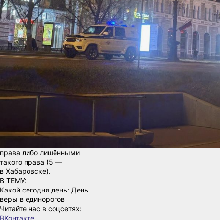
мобильности.
Всего за сутки выявлено
292 нарушения правил
дорожного движения. В
частности, установлено 11
водителей в состоянии
опьянения (4 из них —
в Хабаровске), 25 фактов
непропуска пешеходов
на переходах (17 —
в краевом центре), 11
нарушений ПДД
пешеходами (3 —
в Хабаровске) и 18 случаев
управления ТС лицами
без соответствующего
права либо лишёнными
такого права (5 —
в Хабаровске).
В ТЕМУ:
Какой сегодня день: День
веры в единорогов
Читайте нас в соцсетях:
ВКонтакте
,