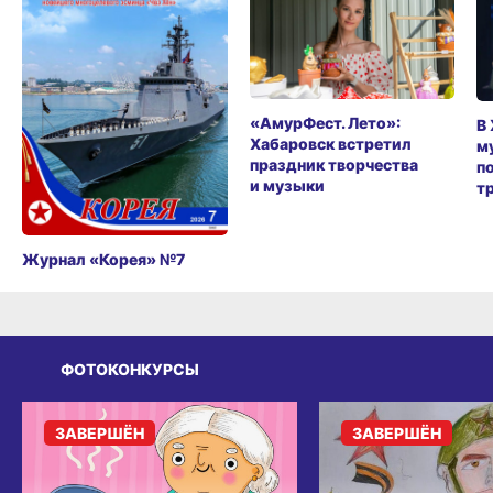
«АмурФест. Лето»:
В
Хабаровск встретил
м
праздник творчества
п
и музыки
т
Журнал «Корея» №7
ФОТОКОНКУРСЫ
ЗАВЕРШЁН
ЗАВЕРШЁН