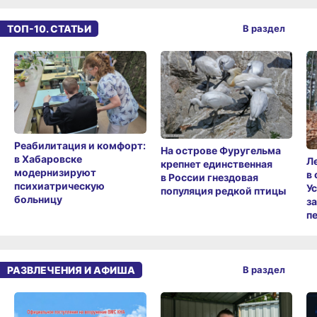
ТОП-10. СТАТЬИ
В раздел
Реабилитация и комфорт:
На острове Фуругельма
в Хабаровске
Л
крепнет единственная
модернизируют
в
в России гнездовая
психиатрическую
У
популяция редкой птицы
больницу
з
п
РАЗВЛЕЧЕНИЯ И АФИША
В раздел