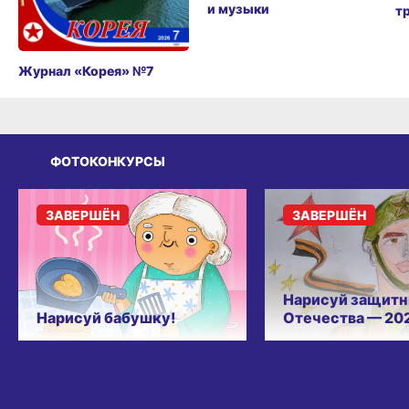
и музыки
т
Журнал «Корея» №7
ФОТОКОНКУРСЫ
ЗАВЕРШЁН
ЗАВЕРШЁН
Нарисуй защитн
Нарисуй бабушку!
Отечества — 20