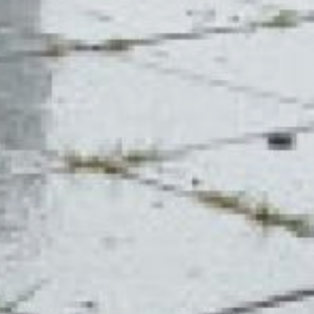
краю, солнечная
активность — низкая,
а геомагнитное поле —
спокойное. Повышение
радиационного фона
на территории региона
также не прогнозируется.
Для контроля
радиационной обстановки
на территории края
функционирует сеть из 59
мониторинговых постов. Из
них 34 предназначены
для радиационного
контроля. Дополнительно
работают 25 постов,
оснащённых комплексной
системой мониторинга,
которая позволяет
отслеживать
и анализировать
распространение
потенциально опасных
веществ в окружающей