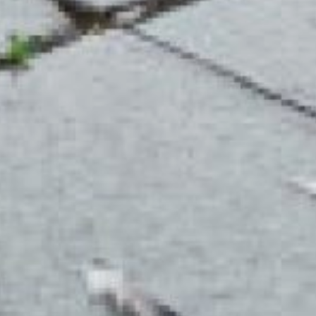
в районе Суворова,
на Юности в сторону
проспекта 60-летия
Октября, на Волочаевской
от Блюхера в сторону
Ленина, на шелеста
от Северной в сторону
Большой. Загруженность
дорог оценивается в 5
баллов.
В ТЕМУ:
Какой сегодня день: День
веры в единорогов
Читайте нас в соцсетях:
ВКонтакте
,
Одноклассники,
Телеграм
или
Яндекс.Дзен
и
МАКС
Как вам материал?
Огонь!
Супер
Удивило
Грустно
Злость
Разочарование