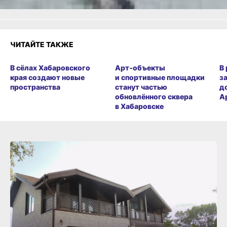
ЧИТАЙТЕ ТАКЖЕ
В сёлах Хабаровского
Арт‑объекты
В
края создают новые
и спортивные площадки
з
пространства
станут частью
д
обновлённого сквера
А
в Хабаровске