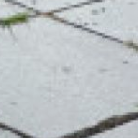
среде. Посты расположены
в 17 муниципальных
образованиях края.
По информации «Яндекс.
Пробки», на дорогах
Хабаровска в утренние
часы движение затруднено
на проспекте 60-летия
Октября от Гаражного
переулка в сторону
остановки «Стрела»,
на Промышленной
от Промышленного
переулка до Карла Маркса,
на Воронежском шоссе
от Городской в сторону
Трехгорной.
Небольшие проблемы
с движением наблюдаются
на проспекте 60-летия
Октября от Рубероидного
завода в сторону Суворова
и в районе Машинистов,
на Павла Морозова