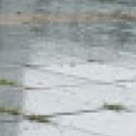
а третьи — спустя день-
два после окончания.
Уровень магнитных бурь
измеряется по шкале от 1
до 8 баллов, где 1
обозначает отсутствие
негативных воздействий,
а 8 — экстремальный
магнитный шторм.
9 июля в Хабаровском крае
в течение дня уровень
магнитной активности
будет колебаться от 3 до 4
баллов. Четыре балла —
это малая геомагнитная
активность. В некоторых
случаях люди,
чувствительные
к изменениям погоды,
могут ощутить небольшое
недомогание.
Согласно данным ГУ МЧС
России по Хабаровскому