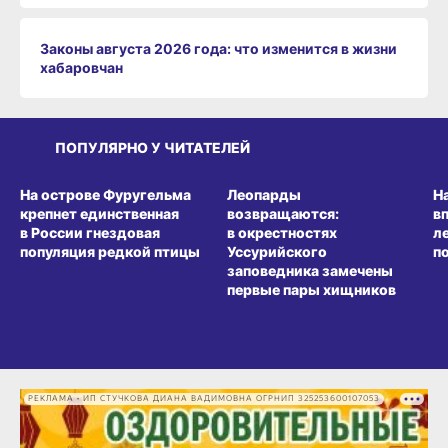
Законы августа 2026 года: что изменится в жизни
хабаровчан
ПОПУЛЯРНО У ЧИТАТЕЛЕЙ
СРЕДА ОБИТАНИЯ
СРЕДА ОБИТАНИЯ
СР
На острове Фуругельма
Леопарды
Н
крепнет единственная
возвращаются:
в
в России гнездовая
в окрестностях
л
популяция редкой птицы
Уссурийского
п
заповедника замечены
первые пары хищников
РЕКЛАМА • ИП СТУЧКОВА ДИАНА ВАДИМОВНА ОГРНИП 325253600107053