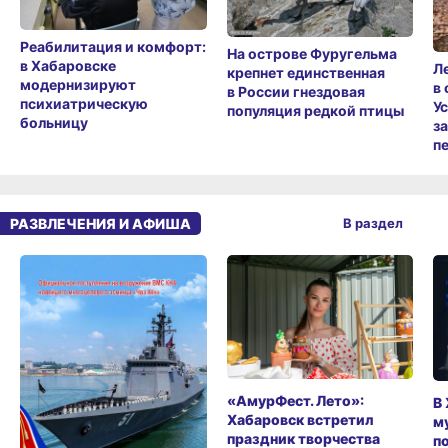
Реабилитация и комфорт:
На острове Фуругельма
в Хабаровске
Л
крепнет единственная
модернизируют
в
в России гнездовая
психиатрическую
У
популяция редкой птицы
больницу
з
п
РАЗВЛЕЧЕНИЯ И АФИША
В раздел
«АмурФест. Лето»:
В
Хабаровск встретил
м
праздник творчества
п