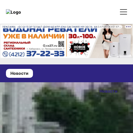
РЕКЛАМА • ООО "ТОРГОВЫЙ ДОМ ЦЕНТР СНАБЖЕНИЯ" 680009, ХАБАРОВСКИЙ КРАЙ, ГОРОД ХАБАРОВСК, ПРОМЫШЛЕННАЯ УЛ., Д. 7 ОГРН 1162724073930
Новости
09 июля 2026 г., 09:29
Магнитные
Новости
бури,
ОПУБЛИКОВАНО
радиационный
09 июля 2026 г., 09:29
фон и пробки
в Хабаровске