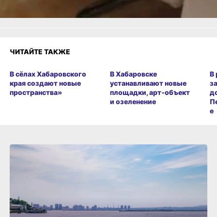
ЧИТАЙТЕ ТАКЖЕ
В сёлах Хабаровского
В Хабаровске
В
края создают новые
устанавливают новые
з
пространства»
площадки, арт‑объект
д
и озеленение
П
е