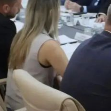
и распорядился разработать
комплекс поощрительных мер —
заслуженные усилия бизнеса важно
стимулировать и публично
признавать.
Не менее значимым остаётся
развитие территориального
общественного самоуправления.
Существенный импульс этому
направлению дал губернатор
Дмитрий Викторович Демешин:
по его решению объём
финансирования проектов ТОС
в регионе достиг миллиарда рублей.
В Хабаровске сегодня действует
558 территориальных объединений,
и каждое может претендовать
на грантовую поддержку,
представив свою инициативу
на конкурс.
«Жителям должно быть легко
и удобно участвовать в развитии
своих дворов и территорий», —