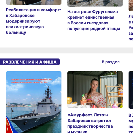
Реабилитация и комфорт:
На острове Фуругельма
в Хабаровске
Л
крепнет единственная
модернизируют
в
в России гнездовая
психиатрическую
У
популяция редкой птицы
больницу
з
п
РАЗВЛЕЧЕНИЯ И АФИША
В раздел
«АмурФест. Лето»:
В
Хабаровск встретил
м
праздник творчества
п
и музыки
т