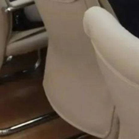
отметил градоначальник.
Отдельным направлением работы
станет продвижение продукции
местных предприятий. Цель —
сформировать устойчивый спрос
на товары хабаровских
производителей как среди обычных
покупателей, так и среди
организаций. Торговая марка
«Сделано в Хабаровске» призвана
стать для потребителей гарантией
надёжности и высокого стандарта
качества
В ТЕМУ:
В порт Охотска в ближайшие дни
придёт первый танкер с 285
тоннами бензина
Читайте нас в соцсетях:
ВКонтакте
,
Одноклассники,
Телеграм
или
Яндекс.Дзен
и
МАКС
Как вам материал?
Огонь!
Супер
Удивило
Грустно
Злость
Разочарование