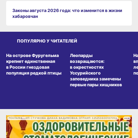
Законы августа 2026 года: что изменится в жизни
хабаровчан
ПОПУЛЯРНО У ЧИТАТЕЛЕЙ
СРЕДА ОБИТАНИЯ
СРЕДА ОБИТАНИЯ
СР
На острове Фуругельма
Леопарды
Н
крепнет единственная
возвращаются:
в
в России гнездовая
в окрестностях
л
популяция редкой птицы
Уссурийского
п
заповедника замечены
первые пары хищников
РЕКЛАМА • ИП СТУЧКОВА ДИАНА ВАДИМОВНА ОГРНИП 325253600107053