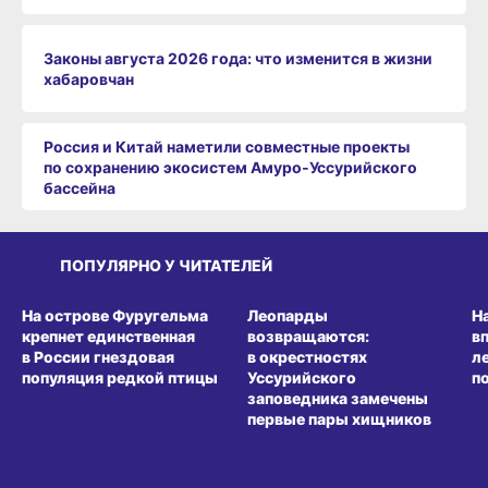
Законы августа 2026 года: что изменится в жизни
хабаровчан
Россия и Китай наметили совместные проекты
по сохранению экосистем Амуро‑Уссурийского
бассейна
ПОПУЛЯРНО У ЧИТАТЕЛЕЙ
СРЕДА ОБИТАНИЯ
СРЕДА ОБИТАНИЯ
СР
На острове Фуругельма
Леопарды
Н
крепнет единственная
возвращаются:
в
в России гнездовая
в окрестностях
л
популяция редкой птицы
Уссурийского
п
заповедника замечены
первые пары хищников