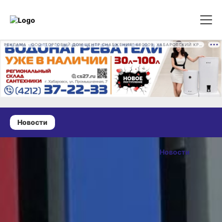
РЕКЛАМА • ООО "ТОРГОВЫЙ ДОМ ЦЕНТР СНАБЖЕНИЯ" 680009, ХАБАРОВСКИЙ КРАЙ, ГОРОД ХАБАРОВСК, ПРОМЫШЛЕННАЯ УЛ., Д. 7 ОГРН 1162724073930
Новости
07 июля 2026 г., 09:51
В порт
Новости
Охотска
ОПУБЛИКОВАНО
в ближайшие
07 июля 2026 г., 09:51
дни придёт
первый