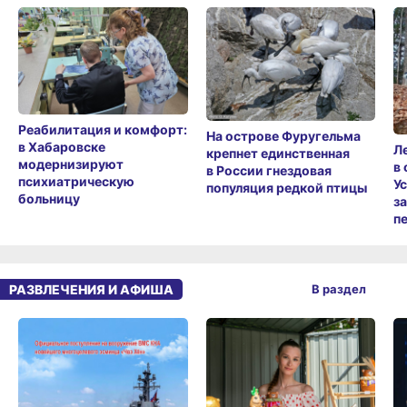
Реабилитация и комфорт:
На острове Фуругельма
в Хабаровске
Л
крепнет единственная
модернизируют
в
в России гнездовая
психиатрическую
У
популяция редкой птицы
больницу
з
п
РАЗВЛЕЧЕНИЯ И АФИША
В раздел