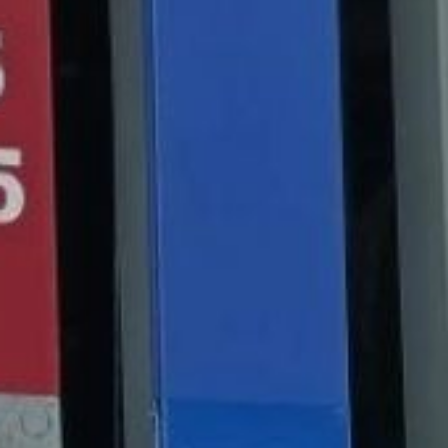
— их привезут
следующим судном
до конца июля.
Финансирование закупок
обеспечено за счёт
средств краевого
бюджета.
Как рассказал глава
региона в своём
официальном канале, он
лично пообщался
с жителями на одной
из АЗС посёлка. Сейчас
перебоев с бензином
не зафиксировано,
однако введены
временные ограничения:
каждый покупатель
может приобрести
не более 30 литров,
также временно
не допускается заправка
лодочных моторов.