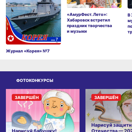
«АмурФест. Лето»:
В
Хабаровск встретил
м
праздник творчества
п
и музыки
т
Журнал «Корея» №7
ФОТОКОНКУРСЫ
ЗАВЕРШЁН
ЗАВЕРШЁН
Нарисуй защитн
Нарисуй бабушку!
Отечества — 20