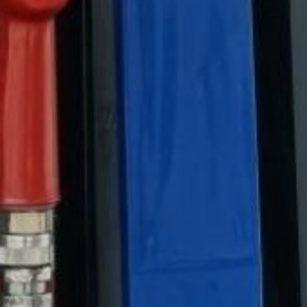
ещё десять тысяч тонн
находятся в пути.
Резервуары
подготовлены к приёму
груза. Имеющихся
и ожидаемых объёмов
достаточно, чтобы
обеспечить потребности
в топливе на весь
осенне‑зимний сезон,
а также поддерживать
работу электростанции.
Глава региона держит
ситуацию под личным
контролем.
В ТЕМУ:
Около 19 тысяч тонн
продуктов доставлены
в отдалённые районы
Хабаровского края
Читайте нас в соцсетях:
ВКонтакте
,
Одноклассники,
Телеграм