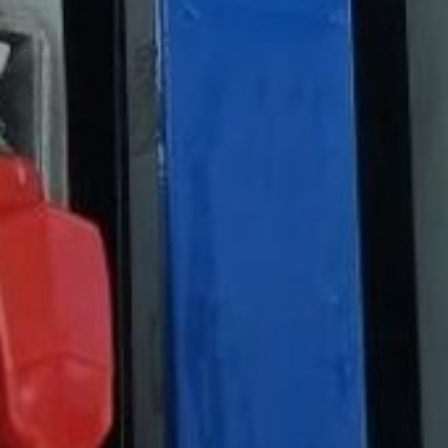
Дмитрий Демешин
пояснил, что особенности
местности — приморское
расположение округа
и отсутствие наземного
сообщения
между посёлками —
обусловливают высокую
значимость водных
маршрутов, поэтому
после поступления
топлива ограничительные
меры начнут поэтапно
отменять.
Помимо ситуации на АЗС,
губернатор
проинспектировал склад
горюче‑смазочных
материалов и ход
поставок для котельных.
На данный момент
в округ завезено свыше
четырёх тысяч тонн
дизельного топлива,