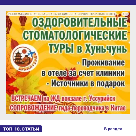
РЕКЛАМА • ИП СТУЧКОВА ДИАНА ВАДИМОВНА ОГРНИП 325253600107053
ТОП-10. СТАТЬИ
В раздел