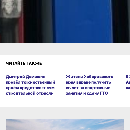
или
Яндекс.Дзен
и
МАКС
Как вам материал?
Огонь!
Супер
Удивило
Грустно
Злость
Разочарование
ЧИТАЙТЕ ТАКЖЕ
Дмитрий Демешин
Жители Хабаровского
В
провёл торжественный
края вправе получить
А
приём представителям
вычет за спортивные
с
строительной отрасли
занятия и сдачу ГТО