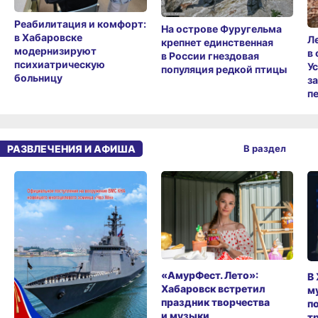
Реабилитация и комфорт:
На острове Фуругельма
в Хабаровске
Л
крепнет единственная
модернизируют
в
в России гнездовая
психиатрическую
У
популяция редкой птицы
больницу
з
п
РАЗВЛЕЧЕНИЯ И АФИША
В раздел
«АмурФест. Лето»:
В
Хабаровск встретил
м
праздник творчества
п
и музыки
т