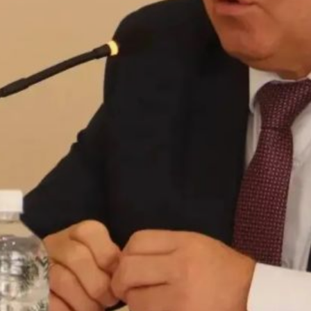
благоустройства,
транспорта, подготовки
коммунальных служб
к зиме и развития
городской
инфраструктуры. Формат
прямого общения
позволяет оперативно
обсуждать волнующие
жителей проблемы
и повышает открытость
власти.
В ТЕМУ:
В Хабаровске с 7 июля
начинается приёмная
кампания по зачислению
в десятые классы
Читайте нас в соцсетях:
ВКонтакте
,
Одноклассники,
Телеграм
или
Яндекс.Дзен
и
МАКС
Как вам материал?
Огонь!
Супер
Удивило
Грустно