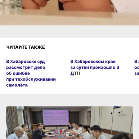
Злость
Разочарование
ЧИТАЙТЕ ТАКЖЕ
В Хабаровске суд
В Хабаровском крае
В
рассмотрит дело
за сутки произошло 3
о
об ошибке
ДТП
з
при техобслуживании
самолёта