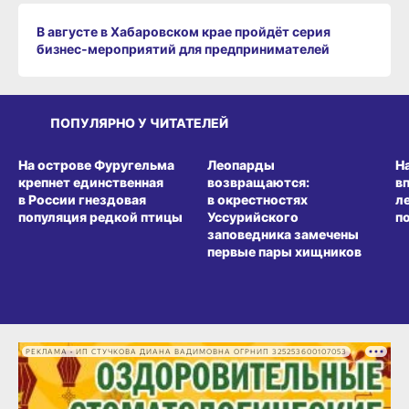
В августе в Хабаровском крае пройдёт серия
бизнес‑мероприятий для предпринимателей
ПОПУЛЯРНО У ЧИТАТЕЛЕЙ
СРЕДА ОБИТАНИЯ
СРЕДА ОБИТАНИЯ
СР
На острове Фуругельма
Леопарды
Н
крепнет единственная
возвращаются:
в
в России гнездовая
в окрестностях
л
популяция редкой птицы
Уссурийского
п
заповедника замечены
первые пары хищников
РЕКЛАМА • ИП СТУЧКОВА ДИАНА ВАДИМОВНА ОГРНИП 325253600107053