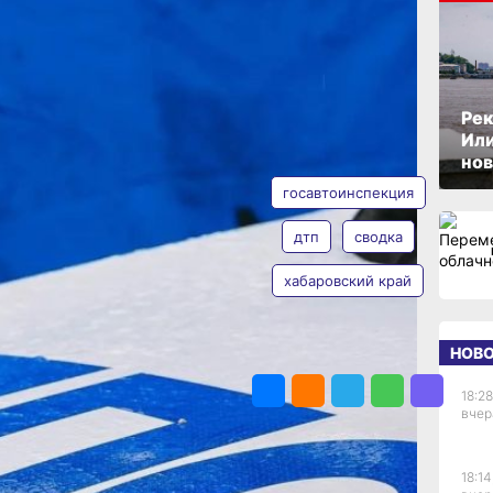
м
ОПУБЛИКОВАНО
05 июля 2026 г., 13:34
вано
Рек
Или
АВТОР
ТЕГИ
нов
вшими
госавтоинспекция
тельности
дтп
сводка
хабаровский край
Валерия
кции
Железная
ода
НОВ
ПОДЕЛИТЬСЯ
вия
ествий
18:28
аезда
вчер
тельности
ле основных
18:14
ихся