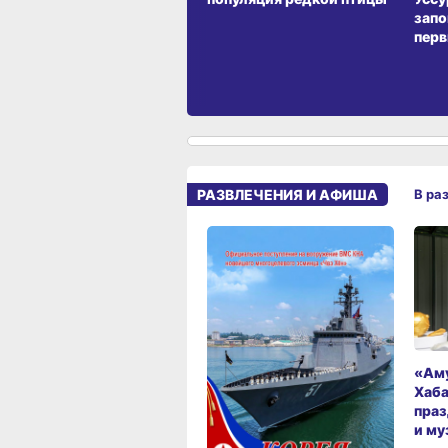
запо
перв
РАЗВЛЕЧЕНИЯ И АФИША
В ра
«Аму
Хаба
праз
и му