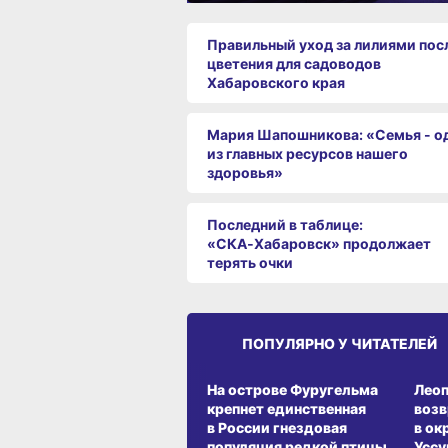
Правильный уход за лилиями пос
цветения для садоводов
Хабаровского края
Мария Шапошникова: «Семья - о
из главных ресурсов нашего
здоровья»
Последний в таблице:
«СКА‑Хабаровск» продолжает
терять очки
ПОПУЛЯРНО У ЧИТАТЕЛЕЙ
СРЕДА ОБИТАНИЯ
СРЕД
На острове Фуругельма
Лео
крепнет единственная
воз
в России гнездовая
в ок
популяция редкой птицы
Уссу