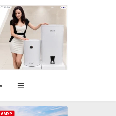
4073930
я
 АМУР