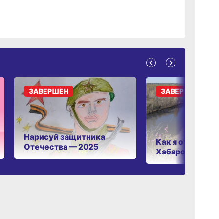
ЗАВЕРШЁН
ЗАВЕРШЁН
Нарисуй защитника
Как я отдыхаю 
Отечества — 2025
Хабаровском к