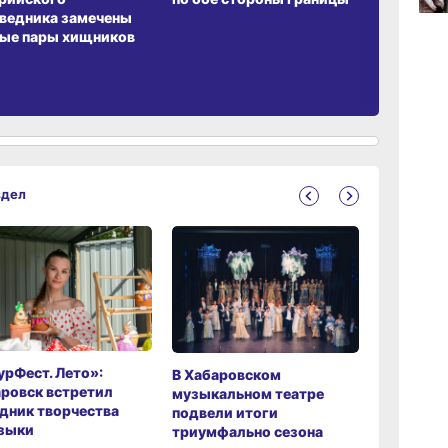
ведника замечены
06.0
ые пары хищников
06.0
здел
рФест. Лето»:
Хабаров
В Хабаровском
ровск встретил
музыкаль
музыкальном театре
дник творчества
завершил
подвели итоги
зыки
мировой 
триумфально сезона