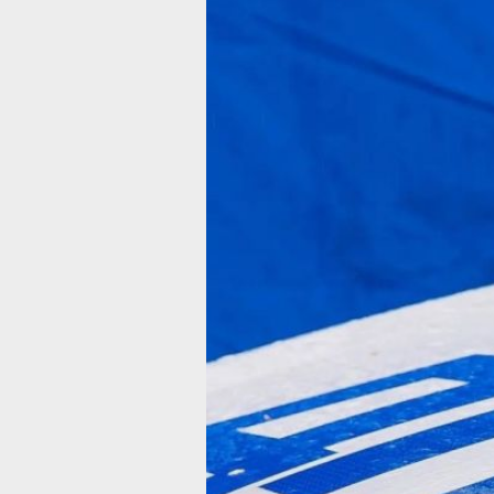
В Хабаровско
крае
зарегистриро
3 ДТП
с 3 пострада
В рамках контрольно‑надзорной дея
выявлено 320 нарушений ПДД
Фото:
Ольга Григорьева
Согласно информации Госавтоинспе
Хабаровского края, за 4 июля 2026 г
в регионе зарегистрировано
3 дорожно‑транспортных происшест
с 3 пострадавшими. По типу происш
зафиксировано 1 столкновение и 2 н
на пешеходов.
В рамках контрольно‑надзорной дея
выявлено 320 нарушений ПДД. В чис
категорий — 10 водителей, находивш