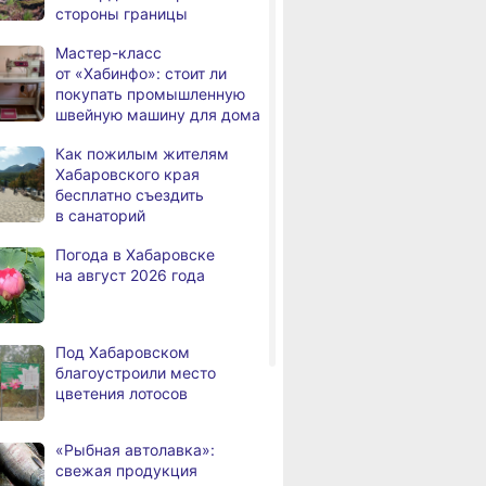
стороны границы
а
с инвалидностью
трудоустроены
Мастер-класс
в Хабаровском крае
от «Хабинфо»: стоит ли
покупать промышленную
Магнитные бури,
,
швейную машину для дома
а
радиационный фон и пробки
в Хабаровске 7 августа
Как пожилым жителям
Хабаровского края
Какой сегодня день: День
3,
бесплатно съездить
а
маяка
в санаторий
В вузы Хабаровского края
8.2026
Погода в Хабаровске
в этом году подали свыше
на август 2026 года
100 тысяч заявлений
Троих хабаровских
8.2026
пожарных наградили
Под Хабаровском
медалями «За спасение
благоустроили место
на пожаре»
цветения лотосов
ВИТРИНА
ЛЬГОТЫ И ПЕНСИ
В Николаевске-на-Амуре
8.2026
 парк
Мастер-класс
Как пожилым
по нацпроекту капитально
анки Олеси
от «Хабинфо»: стоит ли
Хабаровского
«Рыбная автолавка»:
ремонтируют кровлю Дома
ич
покупать промышленную
бесплатно съ
свежая продукция
культуры
швейную машину
в санаторий