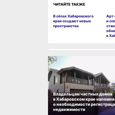
ЧИТАЙТЕ ТАКЖЕ
В сёлах Хабаровского
Арт
края создают новые
и сп
пространства
стан
обно
в Ха
Владельцам частных домов
в Хабаровском крае напомни
о необходимости регистрац
недвижимости