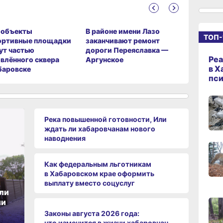
14:09
вчер
‑объекты
В районе имени Лазо
Тысячи 
ТОП-
ортивные площадки
заканчивают ремонт
Хабаровс
ут частью
дороги Переяславка —
переедут
13:04
Реа
влённого сквера
Аргунское
квартиры
вчер
в Х
баровске
пс
12:37
вчер
Река повышенной готовности, Или
ждать ли хабаровчанам нового
наводнения
11:14,
вчер
Как федеральным льготникам
в Хабаровском крае оформить
выплату вместо соцуслуг
10:21,
ли
вчер
ии
Законы августа 2026 года:
09:4
что изменится в жизни хабаровчан