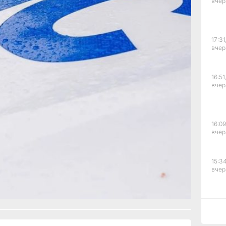
вчер
них 4 — на
лей,
орогу
аровске);
17:31
ия
вчер
 краевом
учая
равления
16:51,
в
вчер
тие
16:09
вчер
с.Дзен
и
15:34
рустно
вчер
15:03
вчер