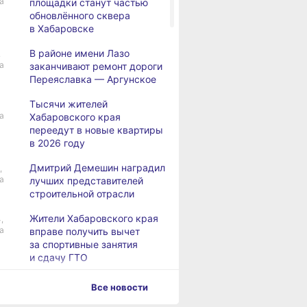
а
площадки станут частью
обновлённого сквера
в Хабаровске
В районе имени Лазо
,
а
заканчивают ремонт дороги
Переяславка — Аргунское
Тысячи жителей
а
Хабаровского края
переедут в новые квартиры
в 2026 году
Дмитрий Демешин наградил
,
а
лучших представителей
строительной отрасли
Жители Хабаровского края
,
а
вправе получить вычет
за спортивные занятия
и сдачу ГТО
В Хабаровске уровень
,
Все новости
а
Амура достиг 427