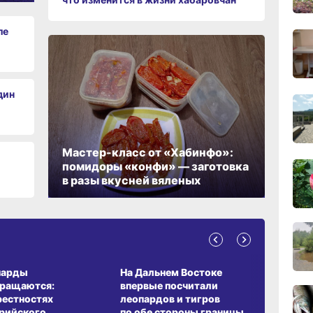
вчер
ле
09:28
вчер
дин
08:0
вчер
Мастер-класс от «Хабинфо»:
06.0
помидоры «конфи» — заготовка
в разы вкусней вяленых
06.0
А ОБИТАНИЯ
СРЕДА ОБИТАНИЯ
ЗЕМЛЯКИ
06.0
парды
На Дальнем Востоке
Пионовый
вращаются:
впервые посчитали
хабаровч
рестностях
леопардов и тигров
Воронкев
рийского
по обе стороны границы