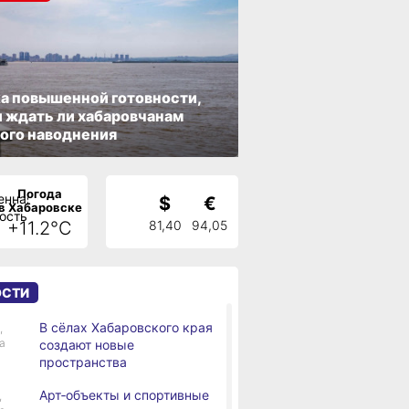
а повышенной готовности,
 ждать ли хабаровчанам
ого наводнения
Погода
$
€
в Хабаровске
+11.2°C
81,40
94,05
ОСТИ
В сёлах Хабаровского края
,
а
создают новые
пространства
Арт‑объекты и спортивные
,