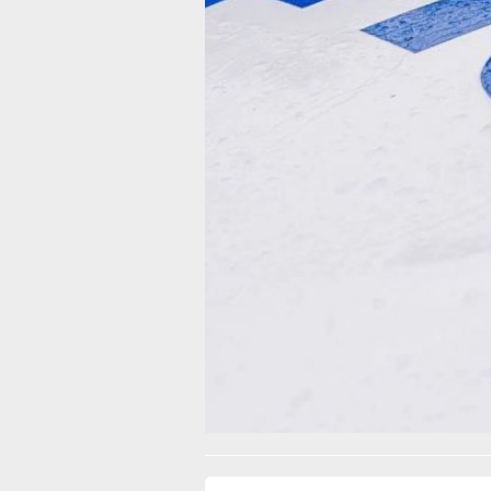
за рулём в состоянии опьянения (из 
территории г. Хабаровска); 27 водите
нарушивших обязанность уступить д
пешеходам на переходах (16 — в Хаб
11 пешеходов, допустивших нарушен
при переходе проезжей части (5 — в
центре). Также зафиксировано 23 сл
управления ТС лицами без права уп
либо лишёнными такого права (10 — 
г. Хабаровске).
В ТЕМУ:
В забеге "Мост Дружбы" принял учас
спасатель Хабаровского края
Читайте нас в соцсетях:
ВКонтакте
,
Одноклассники,
Телеграм
или
Яндек
МАКС
Как вам материал?
Огонь!
Супер
Удивило
Г
Злость
Разочарование