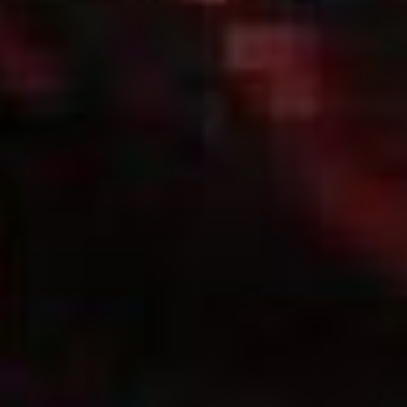
распорядилась создать
в Большом Петергофском
дворце Чесменский зал,
воздвигнуть Чесменский
обелиск в Гатчине
и Чесменскую колонну
в Царском Селе. Кроме
того, в Санкт-Петербурге
появились Чесменский
дворец и Чесменская
церковь.
День борьбы
с психосоматическими
заболеваниями
Этот День призван
привлечь внимание к тому,
как тесно переплетены
наше душевное состояние
и физическое здоровье
Психосоматические
нарушения отражают
тесную связь психики
и тела: эмоциональные