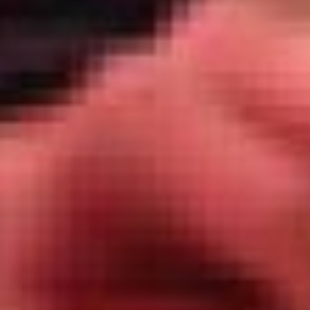
призван не только
сохранять язык и богатую
устную традицию, но и
показывать, как он
помогает развивать
образование, медиа, науку
и культуру в регионе.
Источник: my-calend.ru,
calend.ru, kakoj-segodnja-
prazdnik.com
В ТЕМУ:
Что делать, если на ваше
имя оформили заём:
пошаговая инструкция
Читайте нас в соцсетях:
ВКонтакте
,
Одноклассники,
Телеграм
или
Яндекс.Дзен
и
МАКС
Как вам материал?
Огонь!
Супер
Удивило
Грустно
Злость
Разочарование