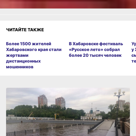
ЧИТАЙТЕ ТАКЖЕ
Более 1500 жителей
В Хабаровске фестиваль
У
Хабаровского края стали
«Русское лето» собрал
у
жертвами
более 20 тысяч человек
с
дистанционных
т
мошенников