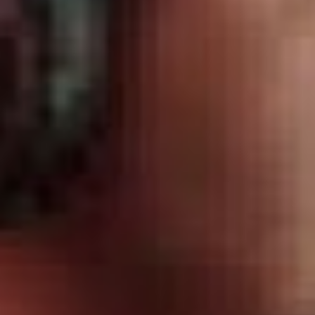
доставляют к очагам
десантников‑пожарных,
координируют наземные
группы, оценивают
масштабы бедствия
и помогают спланировать
тушение. Работа ведётся
в труднодоступных местах,
куда наземной технике
не добраться.
Отправной точкой истории
Авиалесоохраны считают 7
июля 1931 года. В тот день
с аэродрома
в Нижегородской области
поднялся в небо самолёт
По‑2 — его полёт стал
первым целенаправленным
рейдом для наблюдения
за лесами. Именно этот
вылет положил начало
систематическому
авиационному
патрулированию лесных