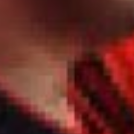
территорий.
Сегодня авиалесоохрана
объединяет лётный состав,
парашютистов‑десантников,
инженеров
и координаторов.
День победы русского
флота над турецким
флотом в Чесменском
сражении
Дата появилась
в официальном календаре
российских праздников
в 2012 году.
Чесменская битва
произошла 5 —7 июля 1770
года (по старому стилю 24
— 26 июня) в Чесменской
бухте на западном
побережье Турции. В ходе
русско-турецкой войны
(1768 — 1774 годы)
несколько эскадр