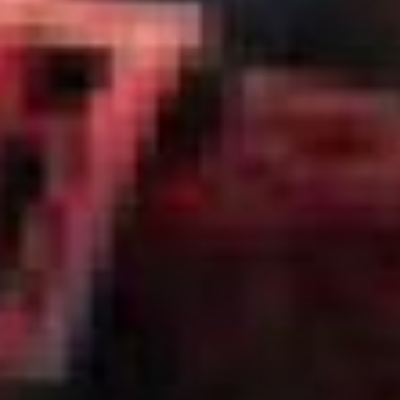
Иван Купала
Это один из главных
праздников календаря
славянских народов,
совпадающий
с Рождеством Иоанна
Предтечи, который крестил
Иисуса Христа в водах
Иордана.
Иван Купала или Купайла —
с древнейших времен
известен как праздник
Солнца, зрелости лета
и зеленого покоса. Люди
опоясывались перевязями
из цветов, на голову
надевали венки из трав.
Водили хороводы, пели
песни. В этот день
разводили костры,
в середину которых
ставили шест
с укрепленным на нем