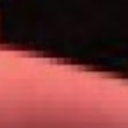
и ментальные нагрузки
способны провоцировать
ощутимые телесные
реакции. В основе таких
состояний — влияние
внутреннего напряжения:
будь то затяжной стресс,
тревожные переживания,
неразрешённые внутренние
противоречия,
сдерживаемые чувства
либо последствия тяжёлых
событий. При этом человек
сталкивается
с подлинными
физиологическими
проявлениями, которые
ощутимо снижают качество
жизни.
Нередко при комплексной
диагностике медики
не выявляют структурных
патологий — органы и ткани
соответствуют норме.