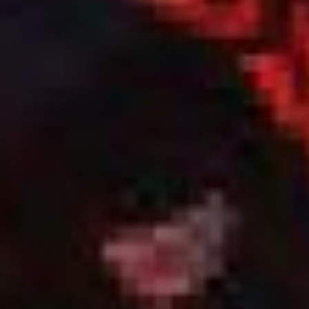
Балтийского флота
отправились
в Средиземное море, чтобы
отвлечь противника
от Черноморского флота.
Две российские эскадры
под общим командованием
графа Алексея Орлова
обнаружили турецкие
корабли.
Благодаря успешному
сражению, русским
войскам удалось нарушить
связи между турецкими
военными базами
в Эгейском море
и установить блокаду
Дарданелл. Это сыграло
важную роль
при заключении мирного
договора.
Российская императрица
Екатерина II, чтобы
увековечить это событие,