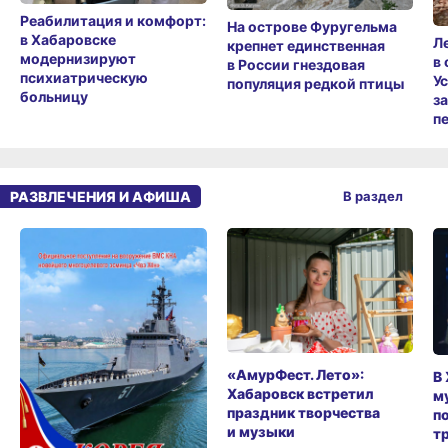
Реабилитация и комфорт:
На острове Фуругельма
в Хабаровске
Л
крепнет единственная
модернизируют
в
в России гнездовая
психиатрическую
У
популяция редкой птицы
больницу
з
п
РАЗВЛЕЧЕНИЯ И АФИША
В раздел
«АмурФест. Лето»:
В
Хабаровск встретил
м
праздник творчества
п
и музыки
т