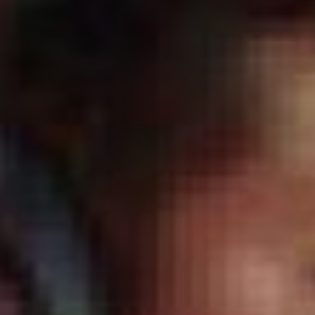
горящим колесом —
символом солнца.
После перехода на новый
стиль праздник Ивана
Купала приходится на 7
июля, точнее, в ночь на 7
июля. Некоторые
европейские страны
отмечают Иванов день
или День святого Ивана
(подобие Ивана Купалы)
по старому стилю, в дни
летнего солнцестояния.
День образования
авиалесоохраны России
Авиалесоохрана — это
специализированная
служба, которая защищает
леса от пожаров
с помощью авиации. Её
специалисты
обнаруживают возгорания
с воздуха, оперативно