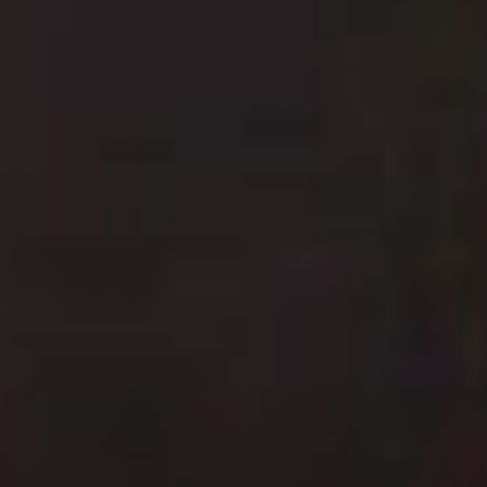
координация и мгновенная
реакция. Игры на базе
боевых арен требуют
умения грамотно
распределять роли
в команде, рассчитывать
ресурсы и выстраивать
долгосрочную тактику.
Стратегии в реальном
времени проверяют
способность держать
в голове множество
переменных и быстро
адаптироваться
к действиям соперника.
Спортивные и технические
симуляторы дают шанс
посоревноваться
в виртуальном футболе,
гонках или воздушных
манёврах, где важны
знание правил и точность
управления. Отдельную
нишу занимают файтинги