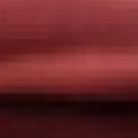
Бывает и так,
что интенсивность жалоб
заметно превосходит
объективные показатели
обследований. Ярким
маркером
психосоматической
природы симптомов служит
их зависимость
от психологического
состояния.
Всемирный день языка
суахили
Суахили — один
из крупнейших языков
Африки, широко
распространённый
в Восточной части
континента. На нём говорят
в Танзании, Кении, Уганде,
Демократической
Республике Конго и ряде
других стран. Для многих