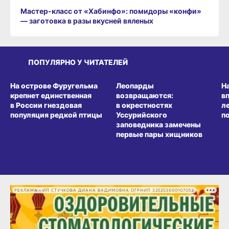
Мастер-класс от «Хабинфо»: помидоры «конфи»
— заготовка в разы вкусней вяленых
ПОПУЛЯРНО У ЧИТАТЕЛЕЙ
СРЕДА ОБИТАНИЯ
СРЕДА ОБИТАНИЯ
СР
На острове Фуругельма
Леопарды
Н
крепнет единственная
возвращаются:
в
в России гнездовая
в окрестностях
л
популяция редкой птицы
Уссурийского
п
заповедника замечены
первые пары хищников
РЕКЛАМА • ИП СТУЧКОВА ДИАНА ВАДИМОВНА ОГРНИП 325253600107053