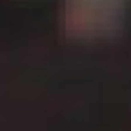
спортивными событиями.
День киберспорта в России
появился благодаря
Федерации компьютерного
спорта — его начали
отмечать с 2014 года.
Праздник нужен, чтобы
подчеркнуть: киберспорт —
не просто развлечение,
а серьёзное направление
с собственными
правилами, тренировочным
процессом
и профессиональными
стандартами.
В киберспорте закрепилось
несколько основных
направлений, каждое
со своей спецификой. В
дисциплинах тактического
боя (вроде командных
шутеров) решающее
значение имеет