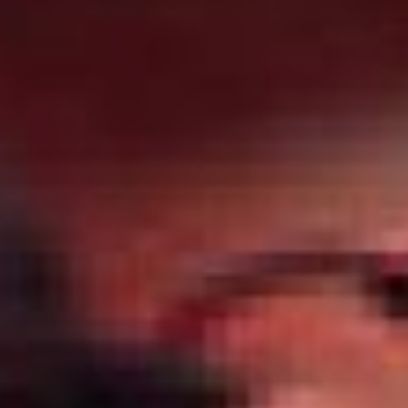
государств суахили
выполняет роль языка
межнационального
общения.
Суахили принадлежит
к группе банту, но в его
лексике заметно влияние
арабского языка — это
следствие многовековой
торговли на побережье
Индийского океана. В нём
немало заимствований и из
европейских языков, но при
этом грамматика остаётся
типично бантуской: в ней
важны классы
существительных
и согласовательные
конструкции, а звучание
языка многие находят
мелодичным и ритмичным.
Дату утвердила
Генеральная Ассамблея
ООН в 2024 году. Праздник