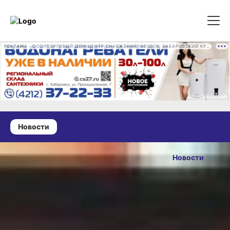
РЕКЛАМА • ООО "ТОРГОВЫЙ ДОМ ЦЕНТР СНАБЖЕНИЯ" 680009, ХАБАРОВСКИЙ КРАЙ, ГОРОД ХАБАРОВСК, ПРОМЫШЛЕННАЯ УЛ., Д. 7 ОГРН 1162724073930
Новости
07 июля 2026 г., 08:09
Какой сегодня
Новости
день: День
ОПУБЛИКОВАНО
киберспорта
07 июля 2026 г., 08:09
Фото:
социальные сети
Федерация компьютерного
спорта России / Ильшат