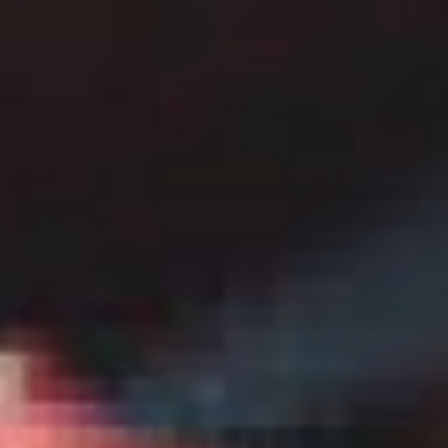
и соревновательные
головоломки — в них
на первый план выходят
отточенные комбинации
и умение просчитывать
варианты на несколько
шагов вперёд.
При этом не любая
видеоигра становится
киберспортивной
дисциплиной: для этого
нужны чёткие условия
победы, сбалансированные
механики и возможность
объективно оценить
результат. Именно поэтому
в профессиональных
турнирах делают ставку
на проекты, где исход
решают навыки, а не
случайность.
В этот день также
отмечают