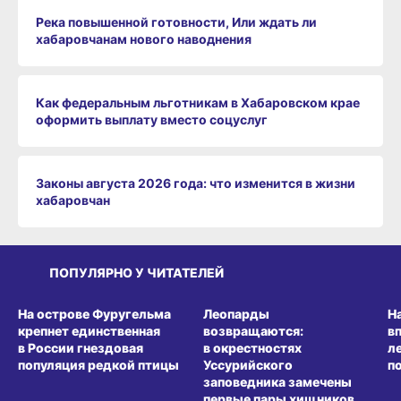
Река повышенной готовности, Или ждать ли
хабаровчанам нового наводнения
Как федеральным льготникам в Хабаровском крае
оформить выплату вместо соцуслуг
Законы августа 2026 года: что изменится в жизни
хабаровчан
ПОПУЛЯРНО У ЧИТАТЕЛЕЙ
СРЕДА ОБИТАНИЯ
СРЕДА ОБИТАНИЯ
СР
На острове Фуругельма
Леопарды
Н
крепнет единственная
возвращаются:
в
в России гнездовая
в окрестностях
л
популяция редкой птицы
Уссурийского
п
заповедника замечены
первые пары хищников