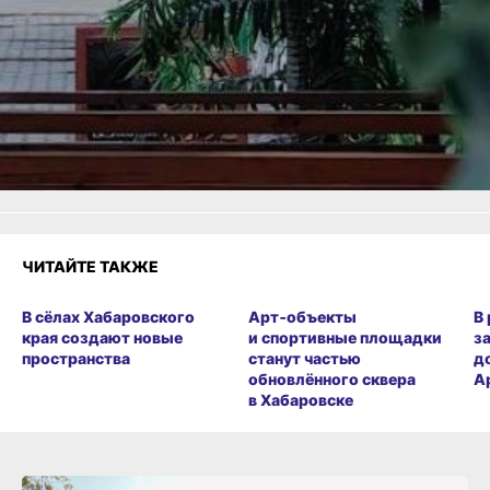
ВКонтакте
,
Одноклассники,
Телеграм
или
Яндекс.Дзен
и
МАКС
Как вам материал?
Огонь!
Супер
Удивило
Грустно
Злость
Разочарование
ЧИТАЙТЕ ТАКЖЕ
В сёлах Хабаровского
Арт‑объекты
В
края создают новые
и спортивные площадки
з
пространства
станут частью
д
обновлённого сквера
А
в Хабаровске