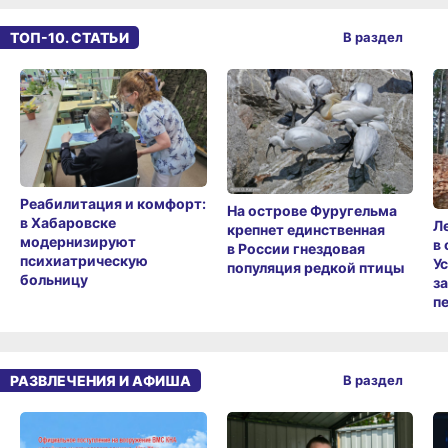
ТОП-10. СТАТЬИ
В раздел
Реабилитация и комфорт:
На острове Фуругельма
в Хабаровске
Л
крепнет единственная
модернизируют
в
в России гнездовая
психиатрическую
У
популяция редкой птицы
больницу
з
п
РАЗВЛЕЧЕНИЯ И АФИША
В раздел