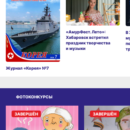
«АмурФест. Лето»:
В
Хабаровск встретил
м
праздник творчества
п
и музыки
т
Журнал «Корея» №7
ФОТОКОНКУРСЫ
ЗАВЕРШЁН
ЗАВЕРШЁН