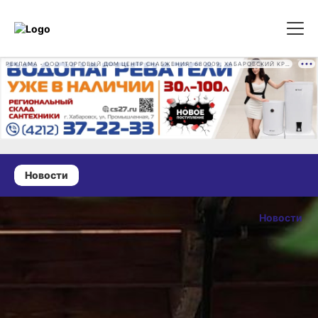
РЕКЛАМА • ООО "ТОРГОВЫЙ ДОМ ЦЕНТР СНАБЖЕНИЯ" 680009, ХАБАРОВСКИЙ КРАЙ, ГОРОД ХАБАРОВСК, ПРОМЫШЛЕННАЯ УЛ., Д. 7 ОГРН 1162724073930
Новости
04 июля 2026 г., 12:43
В работе съезда
Новости
участвовала
ОПУБЛИКОВАН
делегация
04 июля 2026 г., 12
Хабаровского
края