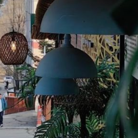
Россия» четверть века следует
курсу главы государства
и намерена придерживаться
этого направления и далее.
Первый заместитель
председателя Законодательной
Думы Хабаровского края,
руководитель регионального
исполкома партии Евгений
Солоненко обозначил, что
участие в съезде для каждого
партийного
представителя — ответственная
задача, так как стратегические
цели формулирует глава
государства. Солоненко заявил,
что партия намерена и дальше
исполнять все взятые
социальные обязательства.
В ТЕМУ:
В Хабаровском крае
зафиксировали за сутки
295 нарушений ПДД
Читайте нас в соцсетях: