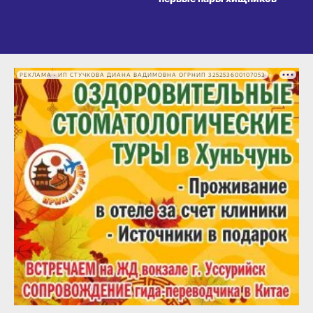
РЕКЛАМА • ИП СТУЧКОВА ДИАНА ВАДИМОВНА ОГРНИП 325253600107053