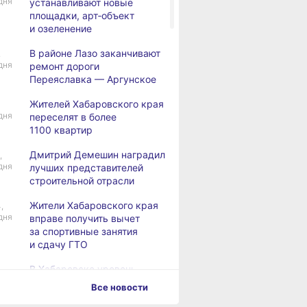
дня
устанавливают новые
площадки, арт‑объект
и озеленение
В районе Лазо заканчивают
,
дня
ремонт дороги
Переяславка — Аргунское
Жителей Хабаровского края
дня
переселят в более
1100 квартир
Дмитрий Демешин наградил
,
дня
лучших представителей
строительной отрасли
Жители Хабаровского края
,
дня
вправе получить вычет
за спортивные занятия
и сдачу ГТО
В Хабаровске уровень
,
дня
Амура достиг 427
Все новости
сантиметров