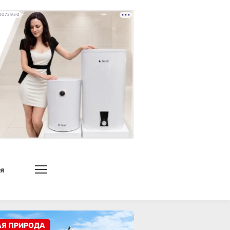
4073930
я
АЯ ПРИРОДА