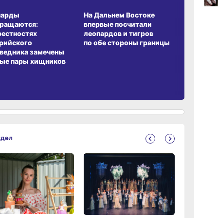
А ОБИТАНИЯ
СРЕДА ОБИТАНИЯ
ЗЕМЛЯКИ
17:36
вчер
парды
На Дальнем Востоке
Пионовый
вращаются:
впервые посчитали
хабаровч
рестностях
леопардов и тигров
Воронкев
рийского
по обе стороны границы
ведника замечены
17:09
вчер
ые пары хищников
здел