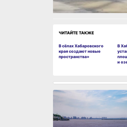
Грустно
Злость
Разочаров
ЧИТАЙТЕ ТАКЖЕ
В сёлах Хабаровского
В Ха
края создают новые
уста
пространства»
площ
и оз