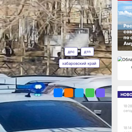
м
ОПУБЛИКОВАНО
04 июля 2026 г., 11:53
и
Рос
со
по 
АВТОР
ТЕГИ
Аму
й
дпс
дтп
хабаровский край
 ДТП
Валерия
Железная
ПОДЕЛИТЬСЯ
я
НОВ
й
18:28
а. За
сего
П
зда
18:14
зда