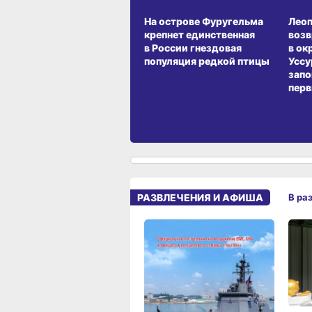
СРЕДА ОБИТАНИЯ
СРЕД
На острове Фуругельма
Лео
крепнет единственная
воз
в России гнездовая
в ок
популяция редкой птицы
Уссу
запо
перв
РАЗВЛЕЧЕНИЯ И АФИША
В ра