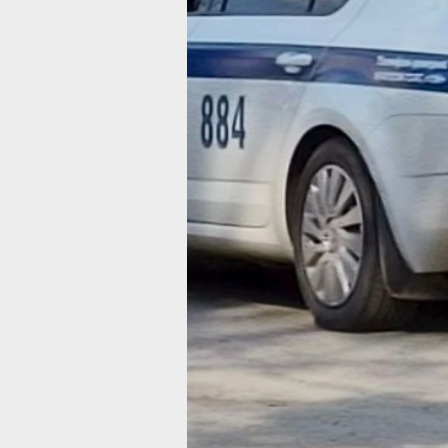
на велосипедиста, наезда на препятс
и опрокидывания транспортного сред
В рамках контроля за соблюдением
правил дорожного движения выявле
295 нарушений. В частности, устано
15 водителей в состоянии опьянения 
них 5 — в г. Хабаровске), 16 случаев
непредоставления преимущества
пешеходам (12 — в г. Хабаровске),
14 фактов управления ТС лицами, не
имеющими либо лишёнными права
управления (9 — в г. Хабаровске). Т
зафиксировано 7 нарушений правил
перехода проезжей части со сторон
пешеходов (5 — в г. Хабаровске).
В ТЕМУ:
В Хабаровске 165 выпускников ДВЮ
МВД стали лейтенантам
Читайте нас в соцсетях:
ВКонтакте
,
Одноклассники,
Телеграм
или
Яндекс.Дзен
и
МАКС
Как вам материал?
Огонь!
Супер
Удивило