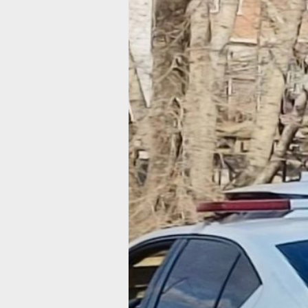
В Хабаровско
крае
зафиксировал
за сутки
295 нарушени
ПДД
За сутки в регионе зафиксировано 8
с 10 пострадавшими
Фото:
Маргарита Сурина
Госавтоинспекция Хабаровского кра
опубликовала статистику
дорожно‑транспортных происшестви
и нарушений ПДД за 3 июля 2026 год
сутки в регионе зафиксировано 8 ДТ
с 10 пострадавшими. Распределение
типов аварий: 3 столкновения, 2 нае
на пешеходов, по одному случаю нае