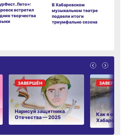
рФест. Лето»:
Хабаров
В Хабаровском
ровск встретил
музыкаль
музыкальном театре
дник творчества
завершил
подвели итоги
зыки
мировой 
триумфально сезона
ЗАВЕРШЁН
ЗАВЕРШЁН
Нарисуй защитника
Как я отдыхаю 
Отечества — 2025
Хабаровском к