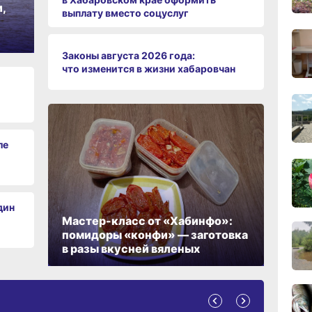
,
выплату вместо соцуслуг
09:28
Законы августа 2026 года:
сего
что изменится в жизни хабаровчан
08:0
сего
19:34
ле
вчер
19:06
вчер
дин
Мастер-класс от «Хабинфо»:
помидоры «конфи» — заготовка
в разы вкусней вяленых
18:23
вчер