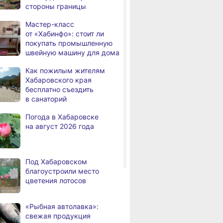
стороны границы
трудоустроены
в Хабаровском крае
Мастер-класс
от «Хабинфо»: стоит ли
Магнитные бури,
,
покупать промышленную
дня
радиационный фон и пробки
швейную машину для дома
в Хабаровске 7 августа
Как пожилым жителям
Какой сегодня день: День
3,
Хабаровского края
дня
маяка
бесплатно съездить
в санаторий
В вузы Хабаровского края
,
а
в этом году подали свыше
Погода в Хабаровске
100 тысяч заявлений
на август 2026 года
Троих хабаровских
,
а
пожарных наградили
медалями «За спасение
Под Хабаровском
на пожаре»
благоустроили место
цветения лотосов
В Николаевске-на-Амуре
,
а
по нацпроекту капитально
ремонтируют кровлю Дома
«Рыбная автолавка»:
культуры
свежая продукция