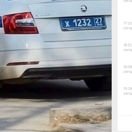
сего
твие
ства.
но
17:31
влено
сего
(из
16:51,
сего
акже
16:09
сего
ы
15:34
И
сего
15:03
сего