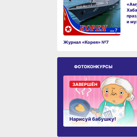
«Аму
Хаба
праз
и му
Журнал «Корея» №7
ФОТОКОНКУРСЫ
ЗАВЕРШЁН
Нарисуй бабушку!