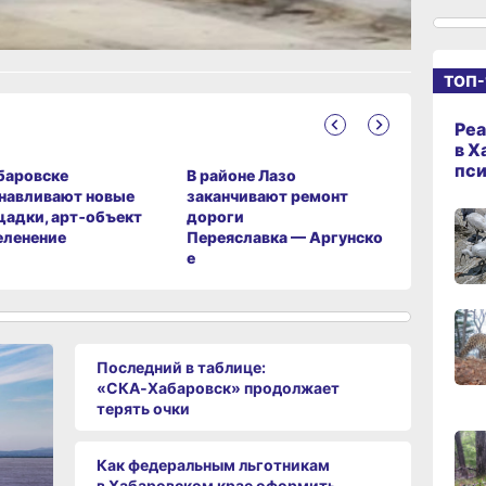
ание
14:09
сего
ТОП-
13:04
сего
Реа
в Х
пс
баровске
В районе Лазо
Жителей 
навливают новые
заканчивают ремонт
края пере
12:37
адки, арт‑объект
дороги
1100 ква
сего
еленение
Переяславка — Аргунско
е
11:14,
сего
Последний в таблице:
10:21,
«СКА‑Хабаровск» продолжает
сего
терять очки
Как федеральным льготникам
09:4
сего
в Хабаровском крае оформить