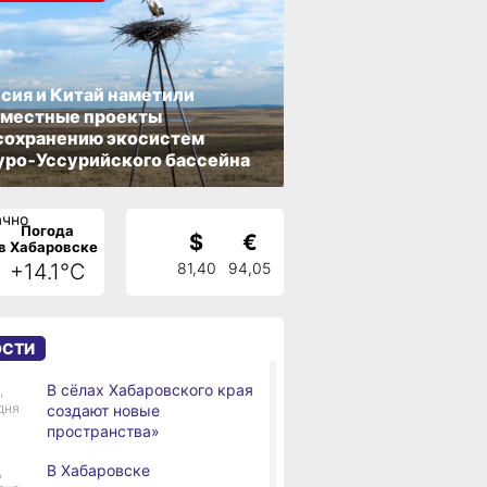
сия и Китай наметили
вместные проекты
сохранению экосистем
ро‑Уссурийского бассейна
Погода
$
€
в Хабаровске
+14.1°C
81,40
94,05
ОСТИ
В сёлах Хабаровского края
,
дня
создают новые
пространства»
В Хабаровске
,