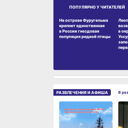
ПОПУЛЯРНО У ЧИТАТЕЛЕЙ
СРЕДА ОБИТАНИЯ
СРЕД
На острове Фуругельма
Лео
крепнет единственная
воз
в России гнездовая
в ок
популяция редкой птицы
Уссу
запо
перв
РАЗВЛЕЧЕНИЯ И АФИША
В ра