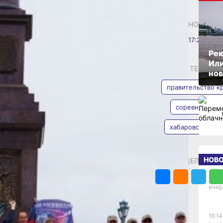
м крае
ОПУБЛИКОВАНО
30 июня 2026 г., 17:20
отических
Рек
Или
АВТОР
ТЕГИ
нов
ии нацпроекта
правительство к
соревнование
этапы Всероссийских
я Зарница» (6+)
хабаровский кр
Валерия
сс‑служба губернатора
Железная
 К участию были
детских команд
Фото:
рая.
НОВ
ПОДЕЛИТЬСЯ
Движение
сматривала
первых
иков. В «Семейной
18:28
вчер
естных действиях:
ми испытаниями семьи
готавливали
 и применяли их в
18:14