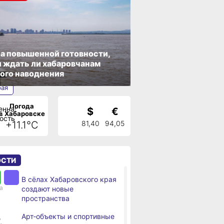
а повышенной готовности,
 ждать ли хабаровчанам
ого наводнения
рая
Погода
$
€
в Хабаровске
+11.1°C
81,40
94,05
ай
ОСТИ
В сёлах Хабаровского края
,
а
создают новые
пространства
Арт‑объекты и спортивные
,