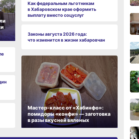
Как федеральным льготникам
вчер
в Хабаровском крае оформить
выплату вместо соцуслуг
ли
ии
09:28
вчер
Законы августа 2026 года:
что изменится в жизни хабаровчан
08:0
ле
вчер
06.0
дин
06.0
Мастер-класс от «Хабинфо»:
помидоры «конфи» — заготовка
в разы вкусней вяленых
06.0