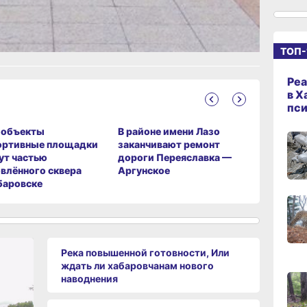
14:09
вчер
ТОП-
13:04
Реа
вчер
в Х
пс
‑объекты
В районе имени Лазо
Тысячи 
12:37
ортивные площадки
заканчивают ремонт
Хабаровс
вчер
ут частью
дороги Переяславка —
переедут
влённого сквера
Аргунское
квартиры
баровске
11:14,
вчер
Река повышенной готовности, Или
10:21,
ждать ли хабаровчанам нового
вчер
наводнения
09:4