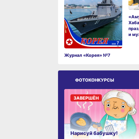
«Аму
Хаба
праз
и му
Журнал «Корея» №7
ФОТОКОНКУРСЫ
ЗАВЕРШЁН
Нарисуй бабушку!