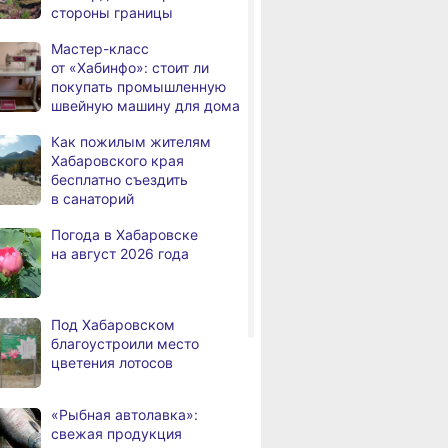
стороны границы
а
с инвалидностью
трудоустроены
Мастер-класс
в Хабаровском крае
от «Хабинфо»: стоит ли
покупать промышленную
Магнитные бури,
,
швейную машину для дома
а
радиационный фон и пробки
в Хабаровске 7 августа
Как пожилым жителям
Хабаровского края
Какой сегодня день: День
3,
бесплатно съездить
а
маяка
в санаторий
В вузы Хабаровского края
8.2026
Погода в Хабаровске
в этом году подали свыше
на август 2026 года
100 тысяч заявлений
Троих хабаровских
8.2026
пожарных наградили
Под Хабаровском
медалями «За спасение
благоустроили место
на пожаре»
цветения лотосов
В Николаевске-на-Амуре
8.2026
по нацпроекту капитально
«Рыбная автолавка»:
ремонтируют кровлю Дома
свежая продукция
культуры