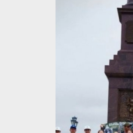
В Хабаровско
подвели итоги
военно‑патри
игр
Мероприятия вошли в план реализац
«Молодёжь и дети»
Фото:
Движение первых / khabkrai.ru
В регионе завершены региональные 
военно‑патриотических игр «Семейна
и «Зарница 2.0» (6+), сообщает пре
и правительства Хабаровского края.
привлечены 3 семейных отряда и 7 
из разных муниципальных районов к
Соревновательная программа преду
комплексную оценку навыков участн
Зарнице» акцент был сделан на совм
наряду с физическими и тактически
выполняли творческое задание — из
упрощённые модели военной техники