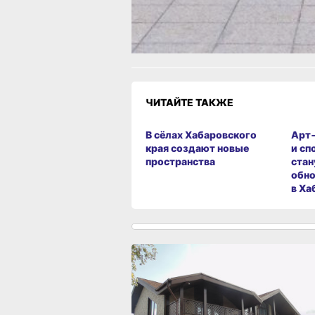
1
Разочарование
ЧИТАЙТЕ ТАКЖЕ
В сёлах Хабаровского
Арт
края создают новые
и сп
пространства
стан
обно
в Ха