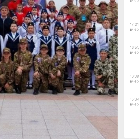
вчер
 и практические умения
отовка, основы оказания
ества. Дополнительно
17:31
 игра.
вчер
«Семейной Зарнице»
аровск), далее следуют
й район) и «Таровские
16:51,
 район). В «Зарнице
вчер
и пламя»
у «Торпеда27»
 — у «Гимназисты Зои»
16:09
усматривает
вчер
«Семейной Зарницы»
тием 89 семей и 89
15:34
вчер
од формирует
дноклассники,
Телеграм
15:03
ал?
вчер
рустно
Злость