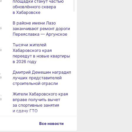
а
площадки станут частью
обновлённого сквера
в Хабаровске
В районе имени Лазо
,
а
заканчивают ремонт дороги
Переяславка — Аргунское
Тысячи жителей
а
Хабаровского края
переедут в новые квартиры
в 2026 году
Дмитрий Демешин наградил
,
а
лучших представителей
строительной отрасли
Жители Хабаровского края
,
а
вправе получить вычет
за спортивные занятия
и сдачу ГТО
В Хабаровске уровень
,
Все новости
а
Амура достиг 427