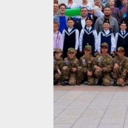
рамках игрового сценария.
В «Зарнице 2.0» оценивались знания
по ряду направлений: строевая подг
первой помощи, знание истории Отеч
проводились викторина и спортивная
Результаты регионального этапа: в 
лидирует отряд «7Я Андреевых» (Хаб
отряды «Разветка» (Верхнебуреински
из Нижнетамбовска» (Комсомольский
2.0» первое место — у отряда «Лёд 
(Комсомольск‑на‑Амуре), второе — 
(Советско‑Гаванский район), третье
(Верхнебуреинский район).
Дальнейшее расписание этапов пред
проведение финала Всероссийской 
в августе‑сентябре 2026 года с учас
наставников от всех регионов РФ.
В ТЕМУ:
Хабаровский судостроительный зав
долгосрочную программу развития
Читайте нас в соцсетях:
ВКонтакте
,
О
или
Яндекс.Дзен
и
МАКС
Как вам матери
Огонь!
Супер
Удивило
Г