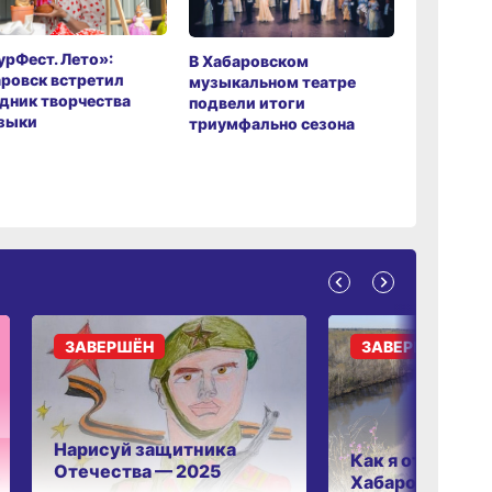
рФест. Лето»:
Хабаров
В Хабаровском
ровск встретил
музыкаль
музыкальном театре
дник творчества
завершил
подвели итоги
зыки
мировой 
триумфально сезона
ЗАВЕРШЁН
ЗАВЕРШЁН
Нарисуй защитника
Как я отдыхаю 
Отечества — 2025
Хабаровском к