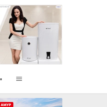
4073930
я
 АМУР