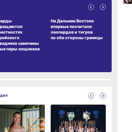
06.0
А ОБИТАНИЯ
СРЕДА ОБИТАНИЯ
ЗЕМЛЯКИ
парды
На Дальнем Востоке
Пионовый
вращаются:
впервые посчитали
хабаровч
рестностях
леопардов и тигров
Воронкев
06.0
рийского
по обе стороны границы
ведника замечены
ые пары хищников
здел