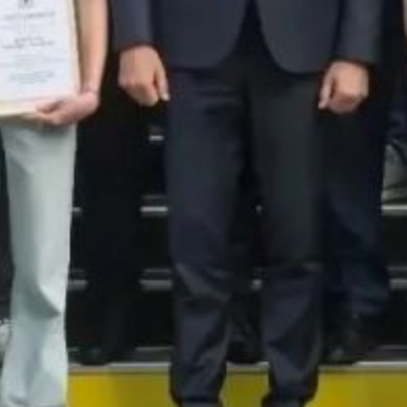
предметных номинациях.
Итогом напряжённой
борьбы стали 25
дипломов победителей
и призёров, что стало
абсолютным рекордом
для региона.
Дмитрий Демешин
обратился к ребятам
с тёплыми напутствиями:
он пожелал школьникам
поступить в ведущие
вузы России, а после —
вернуться в родной край.
«Уверен, здесь вы
построите успешную
карьеру и счастливую
жизнь. И именно вы,
лучшие из лучших,
станете архитекторами
будущего у нас в крае»,
— отметил Дмитрий
Демешин.
В ТЕМУ: