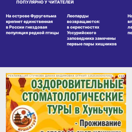
ПОПУЛЯРНО У ЧИТАТЕЛЕЙ
СРЕДА ОБИТАНИЯ
СРЕДА ОБИТАНИЯ
СР
На острове Фуругельма
Леопарды
Н
крепнет единственная
возвращаются:
в
в России гнездовая
в окрестностях
л
популяция редкой птицы
Уссурийского
п
заповедника замечены
первые пары хищников
РЕКЛАМА • ИП СТУЧКОВА ДИАНА ВАДИМОВНА ОГРНИП 325253600107053