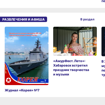
п
РАЗВЛЕЧЕНИЯ И АФИША
В раздел
«АмурФест. Лето»:
В
Хабаровск встретил
м
праздник творчества
п
и музыки
т
Журнал «Корея» №7