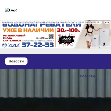
РЕКЛАМА • ООО "ТОРГОВЫЙ ДОМ ЦЕНТР СНАБЖЕНИЯ" 680009, ХАБАРОВСКИЙ КРАЙ, ГОРОД ХАБАРОВСК, ПРОМЫШЛЕННАЯ УЛ., Д. 7 ОГРН 1162724073930
Новости
28 июня 2026 г., 10:16
В
Новости
Хабаровском
ОПУБЛИКОВАНО
крае
28 июня 2026 г., 10:16
наградили
талантливых