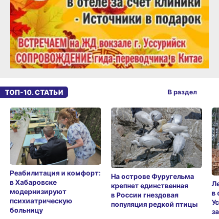
ТОП-10. СТАТЬИ
В раздел
Реабилитация и комфорт:
На острове Фуругельма
в Хабаровске
Л
крепнет единственная
модернизируют
в
в России гнездовая
психиатрическую
У
популяция редкой птицы
больницу
з