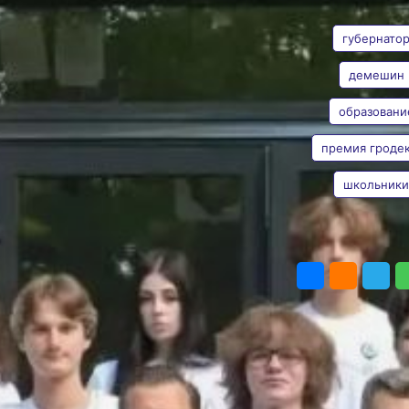
АВТОР
ТЕГИ
школьников
губернато
Победители и призёры
Всероссийской
олимпиады получили
демешин
сертификаты на 100
тысяч рублей
образовани
Таисия
Фото:
Официальный канал
Субботина
губернатора
премия гроде
Хабаровского края
Дмитрия Демешина
школьники
В Хабаровском крае
отметили достижения
одарённых школьников:
ПОДЕЛИТЬ
24 учащимся вручили
сертификаты
на получение премии
имени Н. И. Гродекова.
Размер выплаты
составляет 100 тысяч
рублей. О награждении
рассказал Дмитрий
Демешин в своём
официальном канале.