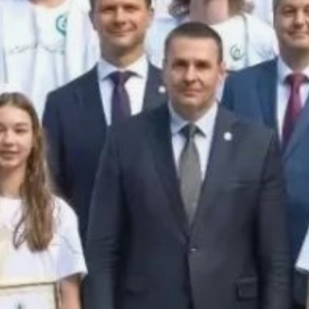
Лауреатами стали ребята,
добившиеся успеха
на Всероссийской
олимпиаде школьников —
среди них победители
и призёры престижного
состязания. Результаты
региона наглядно
демонстрируют
эффективность местной
образовательной
системы: по уровню
развития она удерживает
восьмую позицию
в масштабах страны
и лидирует на Дальнем
Востоке.
В текущем году
Хабаровский край
на финальном этапе
олимпиады представляли
45 школьников — они
выступали в 18